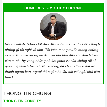
rõ ràng.
HOME BEST - MR. DUY PHƯƠNG
Chế độ hỗ trợ bảo hành linh hoạt:
Hướng dẫn sử dụng,
lắp đặt, chế độ bảo hành chính hãng, hậu mãi chuyên
nghiệp, đảm bảo rằng quý khách sẽ có trải nghiệm tuyệt vời
và không gặp bất kỳ khó khăn nào trong quá trình sử dụng
sản phẩm.
Vận chuyển lắp đặt nhanh chóng:
Đội ngũ tư vấn viên,
Với sứ mệnh: “Mang tốt đẹp đến ngôi nhà bạn” và đó cũng là
những gì tôi nghĩ và làm. Tôi luôn mong muốn mang những
nhân viên và kỹ thuật viên chuyên nghiệp, tận tâm sẽ đồng
sản phẩm chất lượng và dịch vụ tận tâm đến với khách hàng
hành cùng quý khách trong quá trình mua sắm và sử dụng
của mình. Hy vọng những nỗ lực phục vụ của chúng tôi sẽ
sản phẩm.
giúp quý khách hàng thật hài lòng, để chúng tôi có thể trở
thành người bạn, người thân gắn bó lâu dài với ngôi nhà của
bạn !
THÔNG TIN CHUNG
THÔNG TIN CÔNG TY