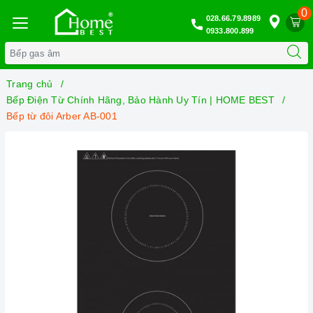
0
028.66.79.8989
0933.800.899
Trang chủ
Bếp Điện Từ Chính Hãng, Bảo Hành Uy Tín | HOME BEST
Bếp từ đôi Arber AB-001