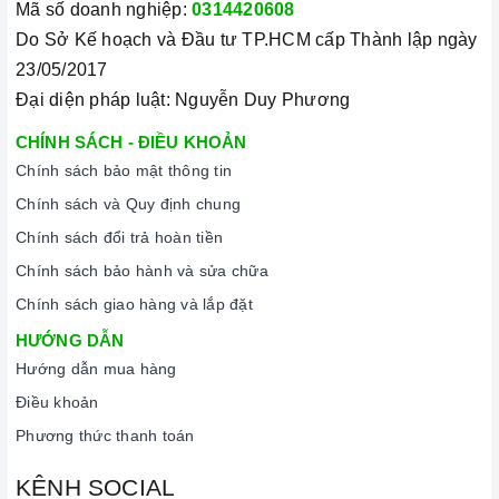
Mã số doanh nghiệp:
0314420608
Đến với Home Best, chúng tôi tự hào cung cấp đến khách hàng
Do Sở Kế hoạch và Đầu tư TP.HCM cấp Thành lập ngày
đa dạng các dòng
bếp từ ARBER
nổi tiếng, cam kết về chất
23/05/2017
lượng và nguồn gốc sản phẩm chính hãng. Chúng tôi tự tin
Đại diện pháp luật: Nguyễn Duy Phương
mang đến cho quý khách hàng dịch vụ chăm sóc khách hàng
tận tâm và chính sách bảo hành, hậu mãi chuyên nghiệp nhất.
CHÍNH SÁCH - ĐIỀU KHOẢN
Chính sách bảo mật thông tin
Xem thêm tại đây:
Home Best Care - Trung tâm bảo trì, sửa
chữa thiết bị nhà bếp cao cấp
Chính sách và Quy định chung
Chính sách đổi trả hoàn tiền
Chính sách bảo hành và sửa chữa
Chính sách giao hàng và lắp đặt
HƯỚNG DẪN
Hướng dẫn mua hàng
Điều khoản
Phương thức thanh toán
KÊNH SOCIAL