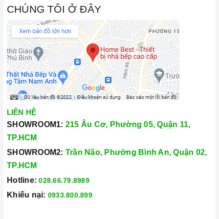
CHÚNG TÔI Ở ĐÂY
LIÊN HỆ
SHOWROOM1:
215 Âu Cơ, Phường 05, Quận 11,
TP.HCM
SHOWROOM2:
Trần Não, Phường Bình An, Quận 02,
TP.HCM
Hotline:
028.66.79.8989
Khiếu nại:
0933.800.899