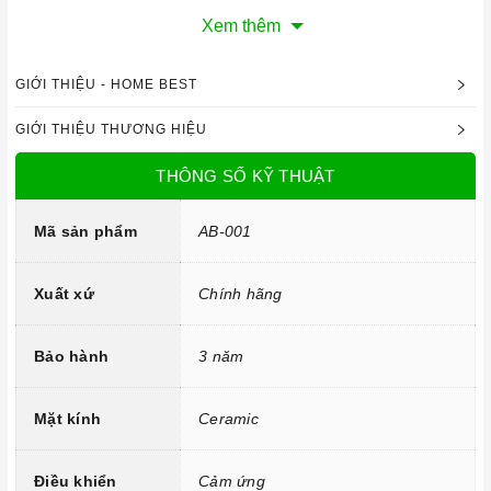
Xem thêm
Công nghệ hiện đại
GIỚI THIỆU - HOME BEST
Mâm từ đường kính 18cm, 15cm
GIỚI THIỆU THƯƠNG HIỆU
Công nghệ INVERTER tiết kiệm điện năng.
Trang bị 9 dải công suất nấu.
THÔNG SỐ KỸ THUẬT
Mã sản phẩm
AB-001
Xuất xứ
Chính hãng
Bảo hành
3 năm
Mặt kính
Ceramic
Tính năng vượt trội
Điều khiển
Cảm ứng