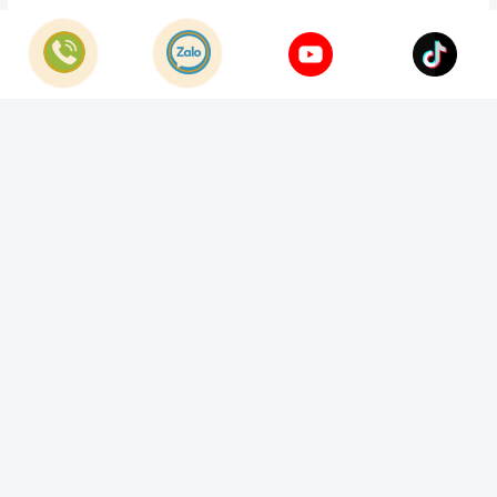
© Bản quyền thuộc về
Công Ty TNHH Home Best Việt Nam
Cung cấp bởi
Sapo