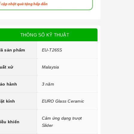
THÔNG SỐ KỸ THUẬT
ã sản phẩm
EU-T265S
uất xứ
Malaysia
ảo hành
3 năm
ặt kính
EURO Glass Ceramic
Cảm ứng dạng trượt
iều khiển
Slider