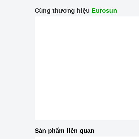
Cùng thương hiệu
Eurosun
Công
Tính năng vượt trội
Chức năng Booster:
Giúp các thiết bị
bếp
gia
Chức năng Khóa trẻ em:
Tránh trường hợp tr
gây nguy hiểm.
Chức năng Hẹn giờ nấu:
Người nấu không cần
vẫn đảm bảo được nấu chín, giữ được hương vị
Sản phẩm liên quan
Chức năng Tự nhận diện nồi nấu:
Bếp từ
nh