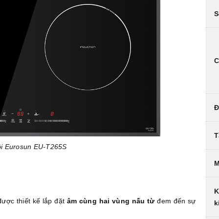
S
C
Đ
T
ôi Eurosun EU-T265S
M
K
ược thiết kế lắp đặt
âm cùng hai vùng nấu từ
đem đến sự
k