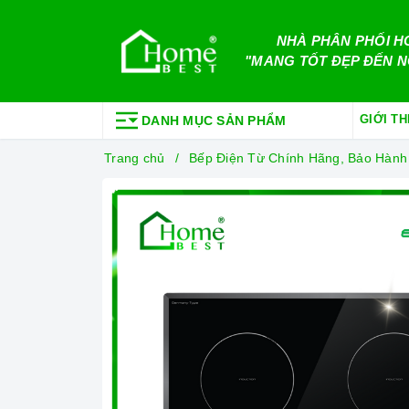
NHÀ PHÂN PHỐI H
"MANG TỐT ĐẸP ĐẾN N
GIỚI TH
DANH MỤC SẢN PHẨM
Trang chủ
Bếp Điện Từ Chính Hãng, Bảo Hành