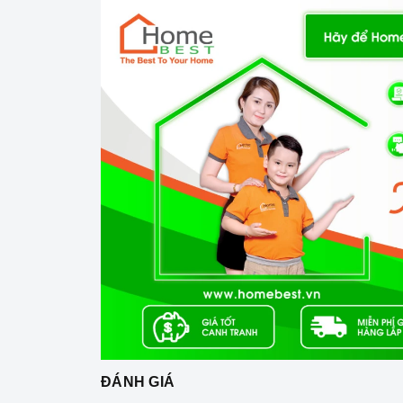
Mặt kính Euro Glas
Công nghệ hiện đại
Sử dụng bản mạch mâm từ theo công nghệ Ch
Công nghệ biến tần INVERTER tiết kiệm 35% đ
Trang bị 9 dải công suất nấu.
ĐÁNH GIÁ