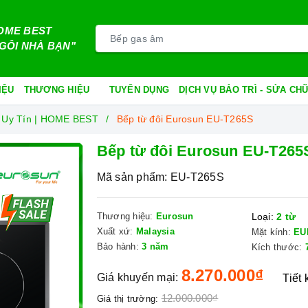
OME BEST
GÔI NHÀ BẠN"
IỆU
THƯƠNG HIỆU
TUYỂN DỤNG
DỊCH VỤ BẢO TRÌ - SỬA C
 Uy Tín | HOME BEST
Bếp từ đôi Eurosun EU-T265S
Bếp từ đôi Eurosun EU-T265
Mã sản phẩm:
EU-T265S
Thương hiệu:
Eurosun
Loại:
2 từ
Xuất xứ:
Malaysia
Mặt kính:
EU
Bảo hành:
3 năm
Kích thước:
8.270.000₫
Giá khuyến mại:
Tiết
12.000.000₫
Giá thị trường: