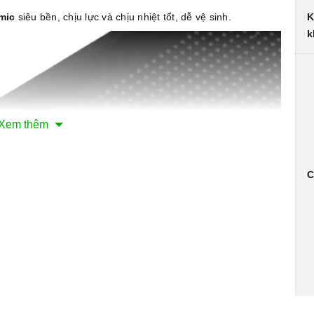
K
mic
siêu bền, chịu lực và chịu nhiệt tốt, dễ vệ sinh.
k
Xem thêm
C