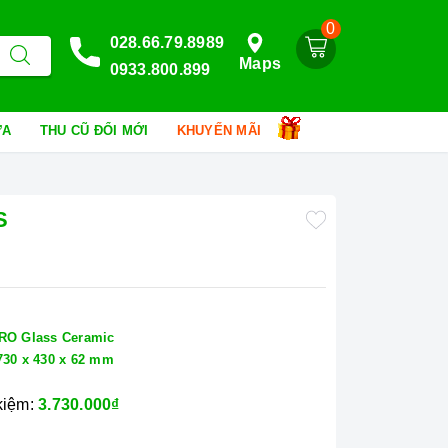
0
028.66.79.8989
Maps
0933.800.899
HỮA
THU CŨ ĐỔI MỚI
KHUYẾN MÃI
S
RO Glass Ceramic
730 x 430 x 62 mm
 kiệm:
3.730.000₫