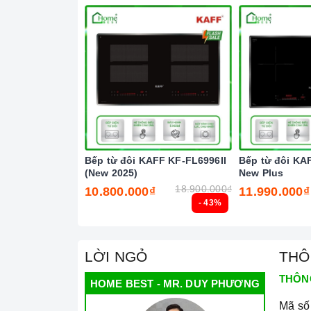
Chức năng Cảm biến chống tràn:
Nếu nước h
bíp và tự động tắt để đảm bảo an toàn cho ng
Chức năng Cảm ứng quá nhiệt:
Khi nhiệt độ
cảnh báo cho người dùng mã lỗi E1 trên bảng đ
Chức năng Chiên rán:
Bạn chỉ cần đơn giản 
hoạt động.
Chức năng Tạm dừng:
Giúp bạn có thể tạm d
tạm dừng và sau đó khi nhấn lại, nó sẽ tiếp tục
Bếp từ đôi KAFF KF-FL6996II
Bếp từ đôi KA
(New 2025)
New Plus
18.900.000₫
10.800.000₫
11.990.000₫
- 43%
LỜI NGỎ
THÔ
THÔN
HOME BEST - MR. DUY PHƯƠNG
Mã số