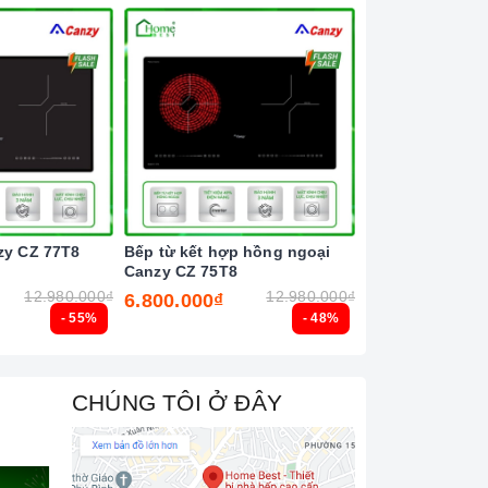
zy CZ 77T8
Bếp từ kết hợp hồng ngoại
Bếp từ đôi Latin
Canzy CZ 75T8
12.980.000₫
12.980.000₫
6.800.000₫
6.500.000₫
- 55%
- 48%
CHÚNG TÔI Ở ĐÂY