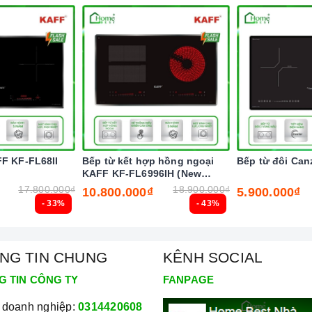
oặc thức ăn bị tràn ra mặt bếp, cảm ứng sẽ phát ra tiếng
ười dùng và giữ cho
bếp
sạch sẽ hơn.
 quá cao hơn mức cho phép thì
bếp
từ sẽ tự động ngắt và
iều khiển.
nhấn nút chức năng này và để
bếp
tự điều chỉnh công suất
ừng cài đặt chương trình, nghĩa là các vùng nấu có thể bị
 quá trình nấu.
FF KF-FL68II
Bếp từ kết hợp hồng ngoại
Bếp từ đôi Can
KAFF KF-FL6996IH (New
2025)
17.800.000₫
18.900.000₫
10.800.000₫
5.900.000₫
- 33%
- 43%
NG TIN CHUNG
KÊNH SOCIAL
G TIN CÔNG TY
FANPAGE
 doanh nghiệp:
0314420608