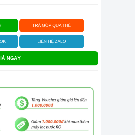
Y
TRẢ GÓP QUA THẺ
OOK
LIÊN HỆ ZALO
IÁ NGAY