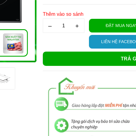
Thêm vào so sánh
–
+
ĐẶT MUA NGA
LIÊN HỆ FACEB
TRẢ G