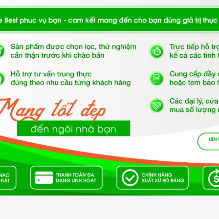
s Ceramic chịu lực, chịu nhiệt
âu Âu
iện năng.