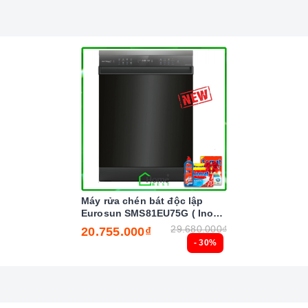
 nghệ hiện đại
 tăng nhiệt nhanh chóng trên các vùng nấu.
Máy rửa chén bát độc lập
ẻ nghịch ngợm bấm lung tung làm thay đổi chương trình nấu
Eurosun SMS81EU75G ( Inox
BLACK ) Serial 7
29.680.000₫
20.755.000₫
- 30%
 canh thời gian, an toàn trong quá trình nấu mà món ăn
 và thành phần dinh dưỡng trong thức ăn.
ận diện được thiết bị đun nấu và hoạt động.