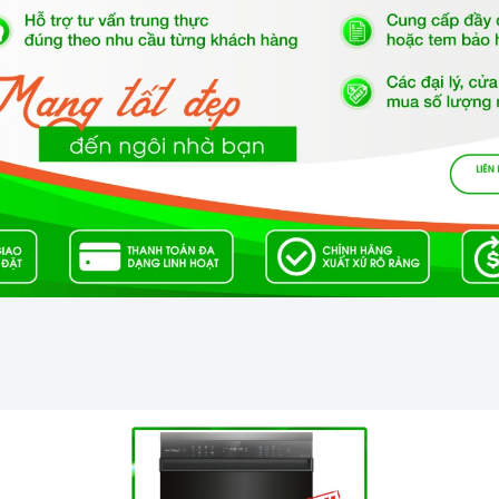
c
chịu lực và chịu nhiệt tốt, dễ vệ sinh.
ính