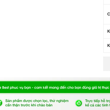
C
K
K
nh minh họa
o và vát 2 cạnh giúp bảo vệ mặt kính, tránh va chạm.
ùng nấu
đem đến sự tiện lợi và sang trọng cho căn bếp