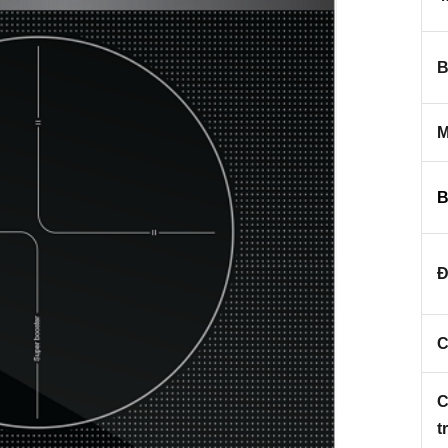
B
M
B
Đ
C
C
t