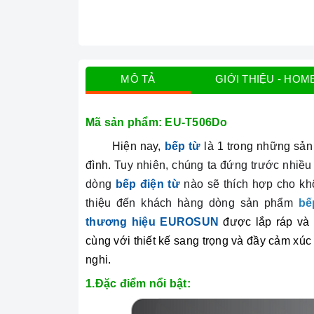
MÔ TẢ
GIỚI THIỆU - HOM
Mã sản phẩm: EU-T506Do
Hiện nay,
bếp từ
là 1 trong những sản 
đình.
Tuy nhiên, chúng ta đứng trước nhiều
dòng
bếp điện từ
nào sẽ thích hợp cho kh
thiệu đến khách hàng dòng sản phẩm
bế
thương hiệu EUROSUN
được lắp ráp và 
cùng với thiết kế sang trọng và đầy cảm xúc
nghi.
1.Đặc điểm nổi bật: