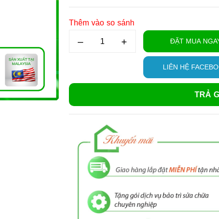
Thêm vào so sánh
–
+
ĐẶT MUA NGA
LIÊN HỆ FACEB
TRẢ G