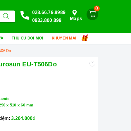
0
028.66.79.8989
Maps
0933.800.899
HỮA
THU CŨ ĐỔI MỚI
KHUYẾN MÃI
T506Do
Eurosun EU-T506Do
ramic
290 x 510 x 60 mm
 kiệm:
3.264.000₫