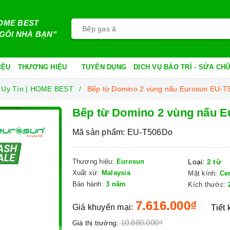
OME BEST
GÔI NHÀ BẠN"
IỆU
THƯƠNG HIỆU
TUYỂN DỤNG
DỊCH VỤ BẢO TRÌ - SỬA C
 Uy Tín | HOME BEST
Bếp từ Domino 2 vùng nấu Eurosun EU-
Bếp từ Domino 2 vùng nấu 
Mã sản phẩm:
EU-T506Do
Thương hiệu:
Eurosun
Loại:
2 từ
Xuất xứ:
Malaysia
Mặt kính:
Ce
Bảo hành:
3 năm
Kích thước:
7.616.000₫
Giá khuyến mại:
Tiết
10.880.000₫
Giá thị trường: