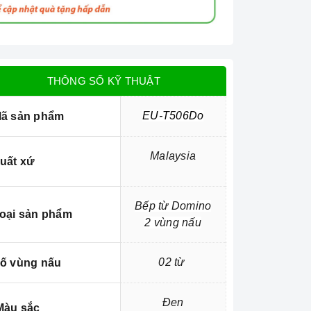
THÔNG SỐ KỸ THUẬT
EU-T506Do
ã sản phẩm
Malaysia
uất xứ
Bếp từ Domino
oại sản phẩm
2 vùng nấu
02 từ
ố vùng nấu
Đen
àu sắc