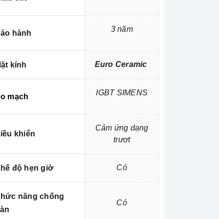
3 năm
ảo hành
Euro Ceramic
ặt kính
IGBT SIMENS
o mạch
Cảm ứng dạng
iều khiển
trượt
Có
hế độ hẹn giờ
hức năng chống
Có
ràn