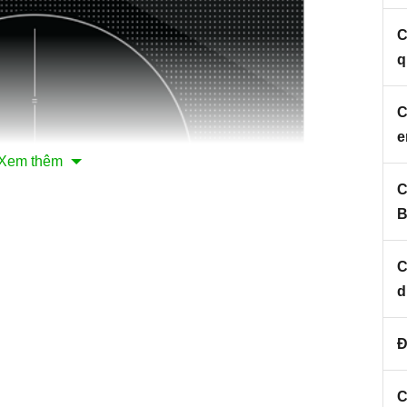
C
q
C
Xem thêm
C
B
C
d
Đ
C