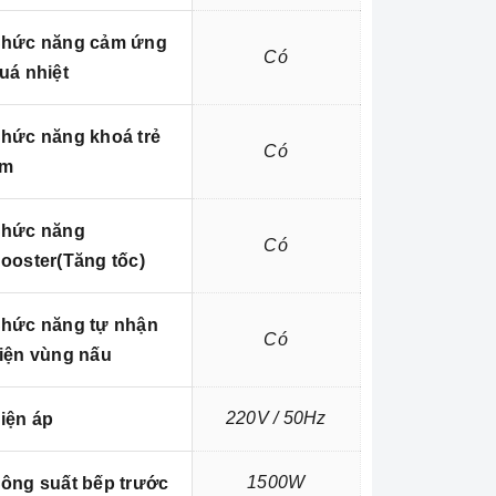
hức năng cảm ứng
Có
uá nhiệt
hức năng khoá trẻ
Có
em
hức năng
Có
ooster(Tăng tốc)
hức năng tự nhận
Có
iện vùng nấu
220V / 50Hz
iện áp
1500W
ông suất bếp trước