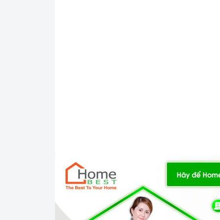
Ả
Số vùng nấu
Bếp
gồm 2 vùng nấu từ
Thiết kế, chất liệu
Bếp từ
được thiết kế với màu đen chủ đạ
Bếp
được thiết kế lắp đặt
âm cùng hai v
của bạn.