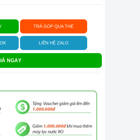
Y
TRẢ GÓP QUA THẺ
OOK
LIÊN HỆ ZALO
IÁ NGAY