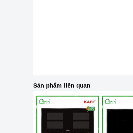
Ả
2.Tính năng nổi bật:
Bo mạch IGBT SIMENS Made in German
Sản phẩm liên quan
Công nghệ biến tần Inverter tiết kiệm điệ
Điều khiển trượt cảm ứng
9 mức công suất
linh hoạt và nhanh chóng.
=> Xem thêm: Các loại bảng điều khiển
Tính năng chia sẻ công suất của 2 vùng n