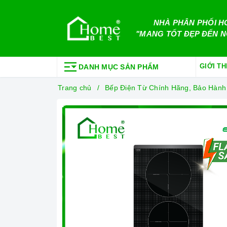
NHÀ PHÂN PHỐI H
"MANG TỐT ĐẸP ĐẾN N
GIỚI TH
DANH MỤC SẢN PHẨM
Trang chủ
Bếp Điện Từ Chính Hãng, Bảo Hành