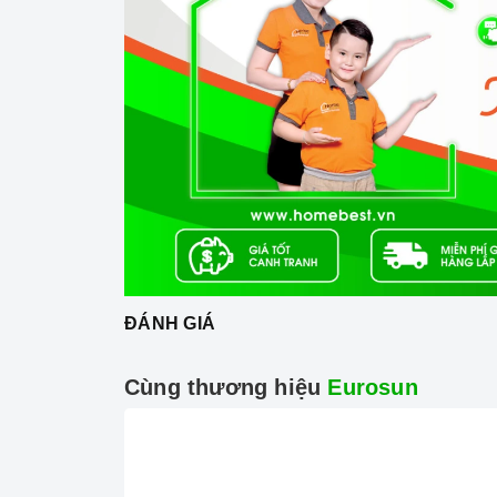
Bếp
được trang bị mặt kính
Euro Cerami
=> Xem thêm: phân biệt các loại mặt k
ĐÁNH GIÁ
Cùng thương hiệu
Eurosun