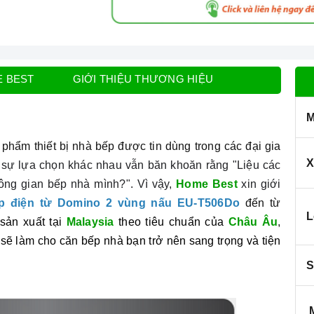
E BEST
GIỚI THIỆU THƯƠNG HIỆU
M
phẩm thiết bị nhà bếp được tin dùng trong các đại gia
X
 sự lựa chọn khác nhau vẫn băn khoăn rằng "Liệu các
ông gian bếp nhà mình?". Vì vậy,
Home Best
xin giới
p điện từ Domino 2 vùng nấu
EU-T506Do
đến từ
L
sản xuất tại
Malaysia
theo tiêu chuẩn của
Châu Âu
,
 sẽ làm cho căn bếp nhà bạn trở nên sang trọng và tiện
S
M