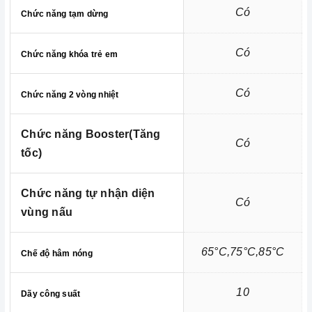
Có
Chức năng tạm dừng
Có
Chức năng khóa trẻ em
Có
Chức năng 2 vòng nhiệt
Chức năng Booster(Tăng
Có
tốc)
Chức năng tự nhận diện
Có
vùng nấu
Chúng tôi không chỉ biết bán mà còn quan tâm đến trải nghiệm
sản phẩm và các dịch vụ sau bán hàng, b
ên cạnh việc cung
65°C,75°C,85°C
Chế độ hâm nóng
cấp và phân phối các thiết bị nhà bếp cao cấp thì vấn đề bảo trì
và bảo dưỡng sản phẩm luôn được Home Best lưu tâm.
10
Dãy công suất
Thiết bị nhà bếp có sự cố hãy gọi ngay cho
Home Best Care