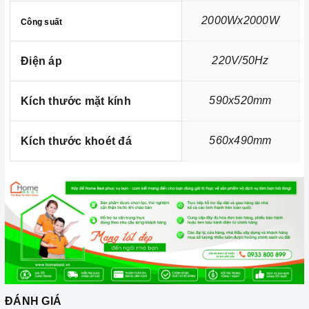
Hotline số
0933 800 899
hoặc
028 66 798989
.
2000Wx2000W
Công suất
Xem thêm chi tiết tại:
Home Best Care - Trung tâm sửa chữa,
lắp đặt thiết bị Miền Nam
220V/50Hz
Điện áp
590x520mm
Kích thước mặt kính
560x490mm
Kích thước khoét đá
ĐÁNH GIÁ