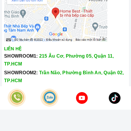
LIÊN HỆ
SHOWROOM1:
215 Âu Cơ, Phường 05, Quận 11,
TP.HCM
SHOWROOM2:
Trần Não, Phường Bình An, Quận 02,
TP.HCM
Hotline:
028.66.79.8989
Khiếu nại:
0933.800.899
© Bản quyền thuộc về
Công Ty TNHH Home Best Việt Nam
Cung cấp bởi
Sapo