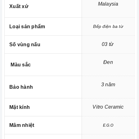
Malaysia
Xuất xứ
Loại sản phẩm
Bếp điện ba từ
03 từ
Số vùng nấu
Đen
Màu sắc
Tính năng an toàn
3 năm
- Chức năng Child Lock (Khóa trẻ em - Khóa bảng điều
Bảo hành
khiển)
- Chức năng tự động ngắt khi nóng quá tải
Vitro Ceramic
Mặt kính
- Chức năng tự động tắt khi không sử dụng
Mâm nhiệt
E.G.O
- Chức năng cảnh báo mặt bếp nóng (Nhiệt dư)
- Chức năng cảnh báo đang nấu nồi không