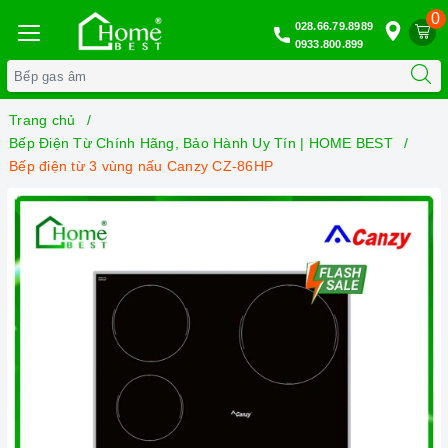
0
028.66.79.8989
0933.800.899
Trang chủ
Bếp Điện Từ Chính Hãng, Bảo Hành Uy Tín | HOME BEST
Bếp điện từ 3 vùng nấu Canzy CZ-86HP