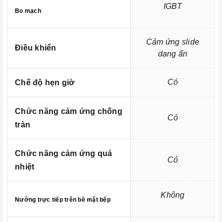
IGBT
Bo mạch
- Chức năng cảnh báo nồi không phù hợp
=> Xem thêm:
Một số tiện ích thông minh của bếp điện
Cảm ứng slide
hiện nay
Điều khiển
dạng ẩn
Kích thước Bếp điện từ 3 vùng nấu Canzy CZ-86HP |
Có
Chế độ hẹn giờ
Homebest
Homebest Care
Chức năng cảm ứng chống
Có
tràn
Trung tâm bảo trì - sửa chữa thiết bị nhà bếp
Chức năng cảm ứng quá
cao cấp tại Miền Nam
Có
nhiệt
Không
Nướng trực tiếp trên bề mặt bếp