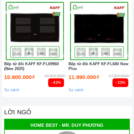
Bếp từ đôi KAFF KF-FL6996II
Bếp từ đôi KAFF KF-FL68II New
(New 2025)
Plus
18.900.000₫
17.800.000₫
10.800.000₫
11.990.000₫
- 43%
- 33%
So sánh
So sánh
LỜI NGỎ
HOME BEST - MR. DUY PHƯƠNG