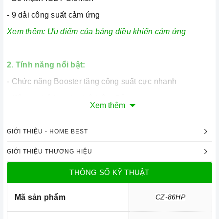
- 9 dải công suất cảm ứng
Xem thêm:
Ưu điểm của bảng điều khiển cảm ứng
2. Tính năng nổi bật:
-
Chức năng Booster tăng công suất cực nhanh
- Công nghệ Inverter tiết kiệm điện
Xem thêm
-
Cảm biến chống tràn
- Tính năng tạm dừng (Pause)
GIỚI THIỆU - HOME BEST
=> Xem thêm:
Một số tính năng của bếp điện
GIỚI THIỆU THƯƠNG HIỆU
THÔNG SỐ KỸ THUẬT
3. Tính năng an toàn:
Mã sản phẩm
CZ-86HP