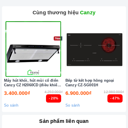
Cùng thương hiệu
Canzy
Máy hút khói, hút mùi cổ điển
Bếp từ kết hợp hồng ngoại
Canzy CZ H2060CD (điều khiển
Canzy CZ-SG001H
cảm biến vẫy tay)
4.250.000₫
12.980.000₫
3.400.000₫
6.900.000₫
- 20%
- 47%
So sánh
So sánh
Sản phẩm liên quan