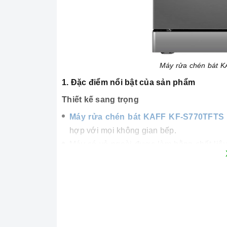
Máy rửa chén bát 
1. Đặc điểm nổi bật của sản phẩm
Thiết kế sang trọng
Máy rửa chén bát KAFF KF-S770TFTS
hợp với mọi không gian bếp.
Máy có vỏ ngoài được làm bằng chất liệu
cho căn bếp.
Máy có kích thước 601 x 600 x 775-800 mm,
bán phần. Bảng điều khiển của máy được
dàng sử dụng và điều chỉnh các chương tr
Công nghệ hiện đại