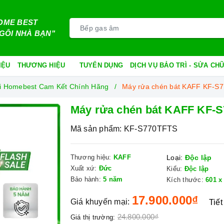
OME BEST
GÔI NHÀ BẠN"
IỆU
THƯƠNG HIỆU
TUYỂN DỤNG
DỊCH VỤ BẢO TRÌ - SỬA C
i Homebest Cam Kết Chính Hãng
Máy rửa chén bát KAFF KF-S
Máy rửa chén bát KAFF KF-
Mã sản phẩm:
KF-S770TFTS
Thương hiệu:
KAFF
Loại:
Độc lập
Xuất xứ:
Đức
Kiểu:
Độc lập
Bảo hành:
5 năm
Kích thước:
601 x
17.900.000₫
Giá khuyến mại:
Tiết
24.800.000₫
Giá thị trường: