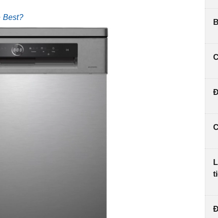
e Best?
B
C
Đ
C
L
t
Đ