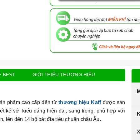
E BEST
GIỚI THIỆU THƯƠNG HIỆU
M
sản phẩm cao cấp đến từ
thương hiệu Kaff
được sản
ết kế với kiểu dáng hiện đại, sang trọng, phù hợp với
K
n, lên đến 14 bộ bát đĩa tiêu chuẩn châu Âu.
X