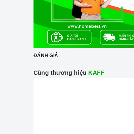
ĐÁNH GIÁ
Cùng thương hiệu
KAFF
Đến với Home Best, chúng tôi tự hào c
chén KAFF
nổi tiếng, cam kết về chất lượ
mang đến cho quý khách hàng dịch vụ chăm
mãi chuyên nghiệp nhất.
Xem thêm tại đây:
Home Best Care - Trung t