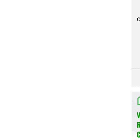
o Fan, Tăng tốc độ rửa
khuẩn hiệu quả
diệt các tế bào vi khuẩn.
C
(ngập nước, va đập, yếu điện, thiếu nước.....)
n bát KAFF KF-S770TFTS
sử dụng các chất tẩy rửa
ên sử dụng bột rửa chén, viên rửa chén hoặc muối rửa
át đĩa vào
Máy rửa chén bát KAFF KF-S770TFTS
bạn
c rửa sạch và khô ráo hoàn toàn. Bạn cần chú ý:
hi cho vào
Máy rửa chén bát KAFF KF-S770TFTS
.
ng va chạm với nhau.
g trình rửa.