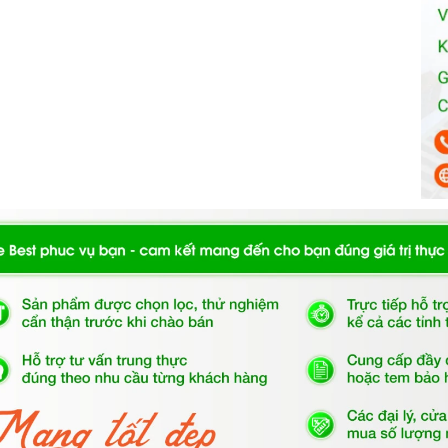
chương trình rửa có một mục đích và thời gian khác
ù hợp với lượng và mức độ bẩn của bát đĩa.
0TFTS
định kỳ: Bạn nên vệ sinh
máy rửa chén
định kỳ
 triển. Bạn có thể vệ sinh
máy rửa chén
bằng cách sử
g cách chạy chương trình rửa vệ sinh.
hông sử dụng
máy rửa chén
, bạn nên tắt nguồn và xả
 máy để ngăn bụi bẩn và côn trùng xâm nhập.
ome Best?
am kết cung cấp sản phẩm chính hãng 100%, có nguồn
g dẫn sử dụng, lắp đặt, chế độ bảo hành chính hãng,
khách sẽ có trải nghiệm tuyệt vời và không gặp bất kỳ
 phẩm.
ngũ tư vấn viên, nhân viên và kỹ thuật viên chuyên
hách trong quá trình mua sắm và sử dụng sản phẩm.