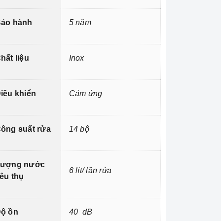
ảo hành
5 năm
hất liệu
Inox
iều khiển
Cảm ứng
ông suất rửa
14 bộ
ượng nước
6 lít/ lần rửa
iêu thụ
ộ ồn
40 dB