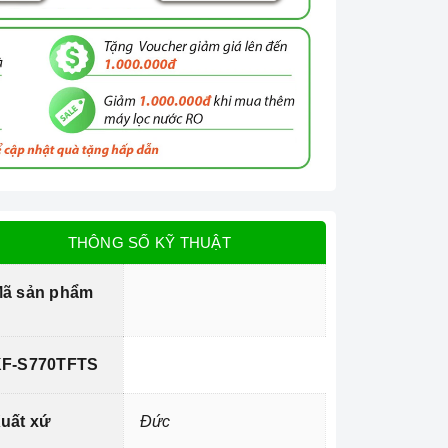
THÔNG SỐ KỸ THUẬT
ã sản phẩm
F-S770TFTS
uất xứ
Đức