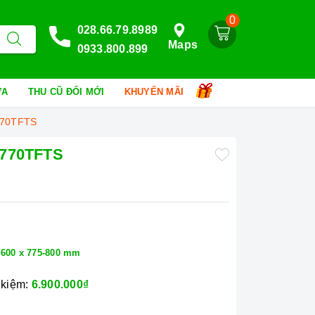
0
028.66.79.8989
Maps
0933.800.899
HỮA
THU CŨ ĐỔI MỚI
KHUYẾN MÃI
770TFTS
S770TFTS
 600 x 775-800 mm
 kiệm:
6.900.000₫