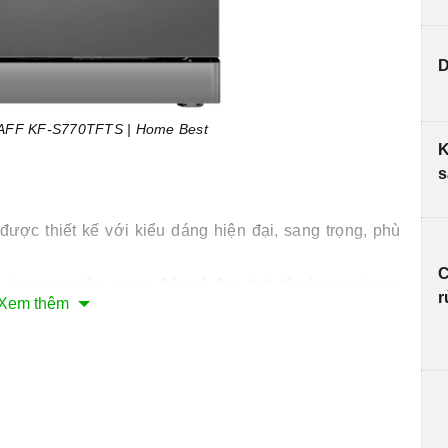
D
KAFF KF-S770TFTS | Home Best
K
s
được thiết kế với kiểu dáng hiện đại, sang trọng, phù
C
 inox cao cấp, mang đến vẻ đẹp tinh tế và sang trọng
r
Xem thêm
 phù hợp với việc lắp đặt ở vị trí độc lập hoặc lắp âm
 thiết kế dạng cảm ứng, màn hình LED sang trọng, dễ
ình rửa.