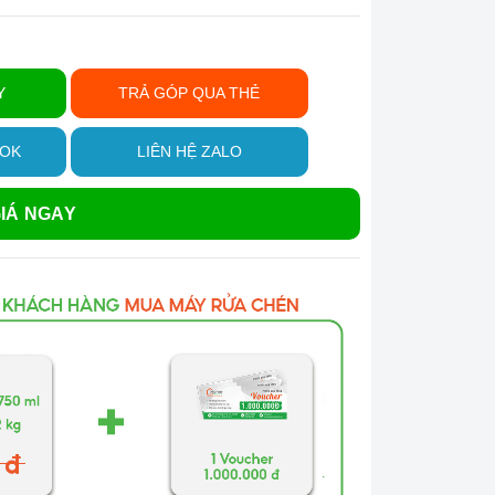
Y
TRẢ GÓP QUA THẺ
OOK
LIÊN HỆ ZALO
IÁ NGAY