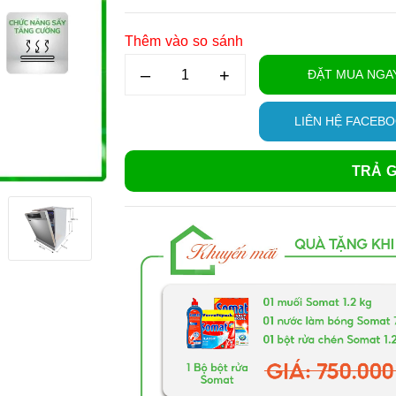
Thêm vào so sánh
–
+
ĐẶT MUA NGA
LIÊN HỆ FACEB
TRẢ G