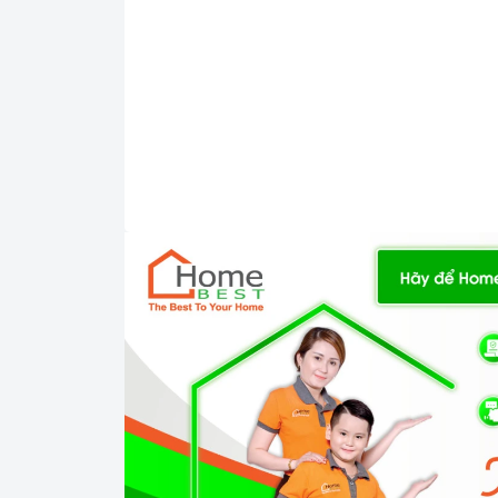
Lựa chọn chương trình rửa phù hợp: Mỗi 
nhau. Bạn nên lựa chọn chương trình rửa ph
Vệ sinh
Máy rửa chén bát KAFF KF-S77
để loại bỏ cặn bẩn, ngăn ngừa vi khuẩn phát
dụng các chất tẩy rửa chuyên dụng hoặc bằn
Bảo quản
máy rửa chén
đúng cách: Khi k
hết nước trong máy. Bạn cũng nên đóng cửa
3. Tại sao nên chọn mua sản phẩm tại H
Cam kết hàng chính hãng:
Chúng tôi c
gốc, xuất xứ và chứng từ rõ ràng.
Chế độ hỗ trợ bảo hành linh hoạt:
Hướn
hậu mãi chuyên nghiệp, đảm bảo rằng quý 
khó khăn nào trong quá trình sử dụng sản
Vận chuyển lắp đặt nhanh chóng:
Đội 
nghiệp, tận tâm sẽ đồng hành cùng quý k