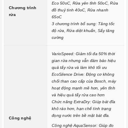
Eco 50oC, Rửa yên tĩnh 50oC, Rửa
AquaStop: 100% đảm bảo các vấn đề rò rỉ nước của
máy rửa
Chương trình
đồ thuỷ tinh 40oC, Rửa nhanh
chén
rửa
65oC
2. Một số lưu ý khi sử dụng sản phẩm
3 chương trình bổ sung: Tăng tốc
Sử dụng đúng chất tẩy rửa:
Máy rửa chén
sử dụng các chất
độ rửa, Rửa diệt khuẩn, Sấy tăng
tẩy rửa chuyên dụng, không gây hại cho máy. Bạn nên sử dụng
cường
bột rửa chén, viên rửa chén hoặc muối rửa chén theo hướng
dẫn của nhà sản xuất.
VarioSpeed: Giảm tối đa 50% thời
gian rửa nhưng vẫn đảm bảo hiệu
Sắp xếp bát đĩa đúng cách: Trước khi cho bát đĩa vào
máy rửa
quả tẩy rửa và làm khô tối ưu
chén
, bạn cần sắp xếp chúng đúng cách để bát đĩa được rửa
EcoSilence Drive: Động cơ không
sạch và khô ráo hoàn toàn. Bạn cần chú ý:
chổi than cao cấp của Bosch, máy
Loại bỏ thức ăn thừa khỏi bát đĩa trước khi cho vào
máy rửa
hoạt động mạnh mẽ hơn, yên tĩnh
và hiệu quả tẩy rửa cao hơn
chén
.
Chức năng ExtraDry
: Giúp bát đĩa
Sắp xếp bát đĩa sao cho các vật dụng không va chạm với
khô ráo hơn, hạn chế tình trạng
nhau.
đọng nước trên bề mặt bát đĩa.
Công nghệ
Sắp xếp bát đĩa ở vị trí phù hợp với chương trình rửa.
Công nghệ AquaSensor: Giúp đo
Lựa chọn chương trình rửa phù hợp: Mỗi chương trình rửa có