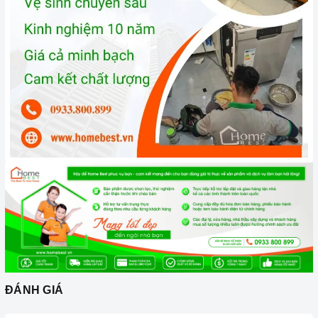
rõ ràng.
Chế độ hỗ trợ bảo hành linh hoạt:
Hướng dẫn sử dụng,
lắp đặt, chế độ bảo hành chính hãng, hậu mãi chuyên
nghiệp, đảm bảo rằng quý khách sẽ có trải nghiệm tuyệt vời
và không gặp bất kỳ khó khăn nào trong quá trình sử dụng
sản phẩm.
Vận chuyển lắp đặt nhanh chóng:
Đội ngũ tư vấn viên,
nhân viên và kỹ thuật viên chuyên nghiệp, tận tâm sẽ đồng
hành cùng quý khách trong quá trình mua sắm và sử dụng
sản phẩm.
ĐÁNH GIÁ
Đến với Home Best, chúng tôi tự hào cung cấp đến khách hàng