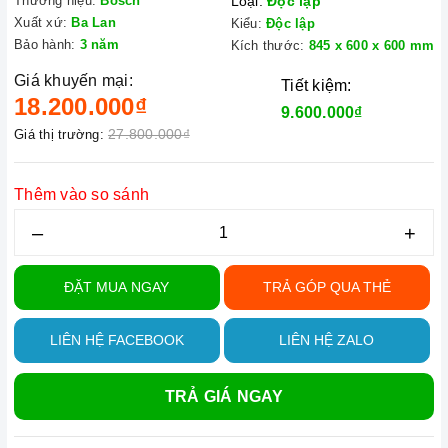
Thương hiệu:
Bosch
Loại:
Độc lập
Xuất xứ:
Ba Lan
Kiểu:
Độc lập
Bảo hành:
3 năm
Kích thước:
845 x 600 x 600 mm
Giá khuyến mại:
Tiết kiệm:
18.200.000₫
9.600.000₫
27.800.000₫
Giá thị trường:
Thêm vào so sánh
–
+
ĐẶT MUA NGAY
TRẢ GÓP QUA THẺ
LIÊN HỆ FACEBOOK
LIÊN HỆ ZALO
TRẢ GIÁ NGAY