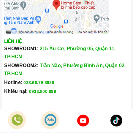
LIÊN HỆ
SHOWROOM1:
215 Âu Cơ, Phường 05, Quận 11,
TP.HCM
SHOWROOM2:
Trần Não, Phường Bình An, Quận 02,
TP.HCM
Hotline:
028.66.79.8989
Khiếu nại:
0933.800.899
© Bản quyền thuộc về
Công Ty TNHH Home Best Việt Nam
Cung cấp bởi
Sapo