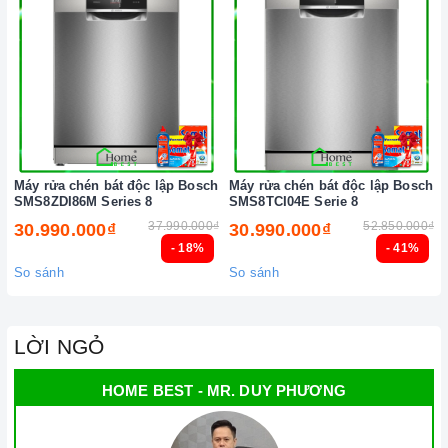
Máy rửa chén bát độc lập Bosch
Máy rửa chén bát độc lập Bosch
SMS8ZDI86M Series 8
SMS8TCI04E Serie 8
37.990.000₫
52.850.000₫
30.990.000₫
30.990.000₫
- 18%
- 41%
So sánh
So sánh
LỜI NGỎ
HOME BEST - MR. DUY PHƯƠNG