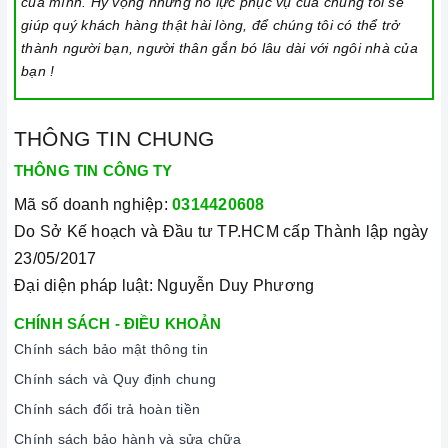
của mình. Hy vọng những nỗ lực phục vụ của chúng tôi sẽ
Vận chuyển lắp đặt nhanh chóng:
Đội ngũ tư vấn viên,
giúp quý khách hàng thật hài lòng, để chúng tôi có thể trở
nhân viên và kỹ thuật viên chuyên nghiệp, tận tâm sẽ đồng
thành người bạn, người thân gắn bó lâu dài với ngôi nhà của
hành cùng quý khách trong quá trình mua sắm và sử dụng
bạn !
sản phẩm.
THÔNG TIN CHUNG
THÔNG TIN CÔNG TY
Mã số doanh nghiệp:
0314420608
Do Sở Kế hoạch và Đầu tư TP.HCM cấp Thành lập ngày
23/05/2017
Đến với
Home Best
, chúng tôi tự hào cung cấp đến khách
Đại diện pháp luật: Nguyễn Duy Phương
hàng đa dạng các dòng
máy rửa chén BOSCH
nổi tiếng, cam
CHÍNH SÁCH - ĐIỀU KHOẢN
kết về chất lượng và nguồn gốc sản phẩm chính hãng. Chúng
Chính sách bảo mật thông tin
tôi tự tin mang đến cho quý khách hàng dịch vụ chăm sóc
Chính sách và Quy định chung
khách hàng tận tâm và chính sách bảo hành, hậu mãi chuyên
Chính sách đổi trả hoàn tiền
nghiệp nhất.
Chính sách bảo hành và sửa chữa