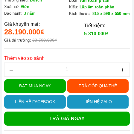
Thương hiệu:
Bosch
Loại:
Âm toàn phần
Xuất xứ:
Đức
Kiểu:
Lắp âm toàn phần
Bảo hành:
3 năm
Kích thước:
815 x 598 x 550 mm
Giá khuyến mại:
Tiết kiệm:
28.190.000₫
5.310.000₫
33.500.000₫
Giá thị trường:
Thêm vào so sánh
–
+
ĐẶT MUA NGAY
TRẢ GÓP QUA THẺ
LIÊN HỆ FACEBOOK
LIÊN HỆ ZALO
TRẢ GIÁ NGAY