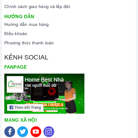
Xem thêm tại đây:
Home Best Care - Trung tâm bảo trì, sửa
Chính sách giao hàng và lắp đặt
chữa thiết bị nhà bếp cao cấp
HƯỚNG DẪN
THÔNG SỐ KỸ THUẬT
Hướng dẫn mua hàng
Điều khoản
Mã sản phẩm
SMV69M91EU
Phương thức thanh toán
Xuất xứ
Đức
KÊNH SOCIAL
FANPAGE
Bảo hành
3 năm
Chất liệu
Thép không gỉ
Điều khiển
Nút nhấn
Công suất rửa
14 bộ
MẠNG XÃ HỘI
Lượng nước tiêu