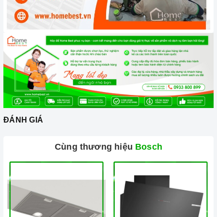
Công nghệ hiện đại
Công nghệ VarioSpeed: Giúp rút ngắn thời gian rửa bát đĩa
lên đến 50%, mà vẫn đảm bảo hiệu quả rửa sạch.
Công nghệ ActiveWater: Giúp tiết kiệm nước và điện năng
hiệu quả, đồng thời giúp rửa sạch bát đĩa một cách hiệu quả.
Công nghệ EcoSilence Drive: Giúp máy hoạt động êm ái,
giảm thiểu tiếng ồn, mang đến sự thoải mái cho người sử
dụng.
Công nghệ Hygiene Plus: Giúp loại bỏ vi khuẩn, nấm mốc và
ĐÁNH GIÁ
dầu mỡ đến 99,99%
Chức năng an toàn
Cùng thương hiệu
Bosch
AquaStop: 100% đảm bảo các vấn đề rò rỉ nước của máy
Công nghệ rửa độc đáo giúp bảo vệ và ngăn ngừa quá trình
ăn mòn thuỷ tinh
2. Một số lưu ý khi sử dụng sản phẩm