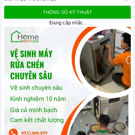
THÔNG SỐ KỸ THUẬT
Máy rửa chén bát âm tủ Bosch HMH.SMV69M91EU
Đang cập nhật...
Serie 6 | Home Best
1. Đặc điểm nổi bật của sản phẩm
Thiết kế sang trọng
Máy rửa chén bát âm tủ Bosch HMH.SMV69M91EU Serie 6
được thiết kế với kiểu dáng hiện đại, sang trọng, phù hợp với
mọi không gian bếp.
Máy có vỏ ngoài được làm bằng
chất liệu thép không gỉ
sáng bóng, mang đến vẻ đẹp tinh tế và sang trọng cho căn
bếp.
Máy có
kích thước 815 x 598 x 550 mm
, phù hợp với việc
lắp đặt âm toàn phần. Bảng điều khiển của máy được thiết kế
dạng nút nhấn, dễ dàng sử dụng và điều chỉnh các chương
trình rửa.