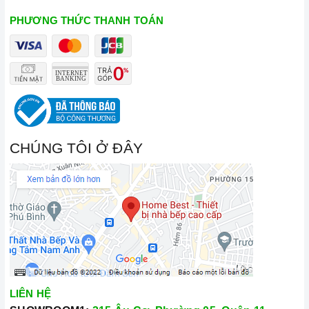
9.5 lít/ lần rửa
thụ
PHƯƠNG THỨC THANH TOÁN
Độ ồn
44 dB
Dòng điện
220 – 240V/50 – 60Hz/10A
Kích thước sản
815 x 598 x 550 (mm)
phẩm
CHÚNG TÔI Ở ĐÂY
6 chương trình rửa: Rửa chuyên
sâu 70oC, Rửa tự động 45
- 65oC, Eco 50oC, Rửa ly 40oC,
Chương trình rửa
Rửa nhanh 45oC, Tráng
4 chương trình bổ sung: Tăng
tốc độ rửa, Rửa nửa tải, Vùng
rửa chuyên sâu, Rửa diệt khuẩn
LIÊN HỆ