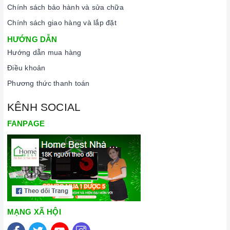
sản phẩm.
Chính sách bảo hành và sửa chữa
Chính sách giao hàng và lắp đặt
HƯỚNG DẪN
Hướng dẫn mua hàng
Điều khoản
Phương thức thanh toán
Đến với Home Best, chúng tôi tự hào cung cấp đến khách hàng
KÊNH SOCIAL
đa dạng các dòng
máy rửa chén BOSCH
nổi tiếng, cam kết về
FANPAGE
chất lượng và nguồn gốc sản phẩm chính hãng. Chúng tôi tự
tin mang đến cho quý khách hàng dịch vụ chăm sóc khách
hàng tận tâm và chính sách bảo hành, hậu mãi chuyên nghiệp
nhất.
Xem thêm tại đây:
Home Best Care - Trung tâm bảo trì, sửa
MẠNG XÃ HỘI
chữa thiết bị nhà bếp cao cấp