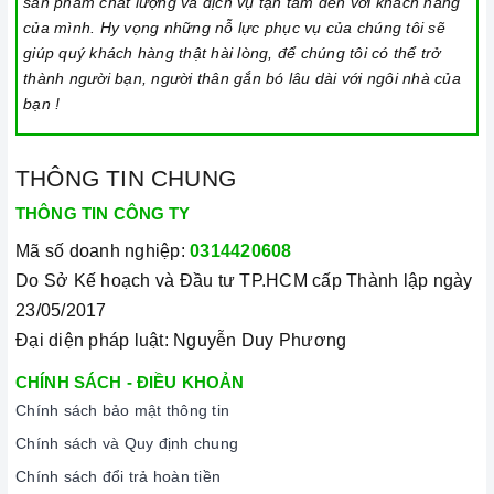
sản phẩm chất lượng và dịch vụ tận tâm đến với khách hàng
của mình. Hy vọng những nỗ lực phục vụ của chúng tôi sẽ
máy để ngăn bụi bẩn và côn trùng xâm nhập.
giúp quý khách hàng thật hài lòng, để chúng tôi có thể trở
3. Tại sao nên chọn mua sản phẩm tại Home Best?
thành người bạn, người thân gắn bó lâu dài với ngôi nhà của
bạn !
Cam kết hàng chính hãng:
Chúng tôi cam kết cung cấp sản
phẩm chính hãng 100%, có nguồn gốc, xuất xứ và chứng từ
THÔNG TIN CHUNG
rõ ràng.
THÔNG TIN CÔNG TY
Chế độ hỗ trợ bảo hành linh hoạt:
Hướng dẫn sử dụng,
Mã số doanh nghiệp:
0314420608
lắp đặt, chế độ bảo hành chính hãng, hậu mãi chuyên
Do Sở Kế hoạch và Đầu tư TP.HCM cấp Thành lập ngày
nghiệp, đảm bảo rằng quý khách sẽ có trải nghiệm tuyệt vời
23/05/2017
và không gặp bất kỳ khó khăn nào trong quá trình sử dụng
Đại diện pháp luật: Nguyễn Duy Phương
sản phẩm.
CHÍNH SÁCH - ĐIỀU KHOẢN
Vận chuyển lắp đặt nhanh chóng:
Đội ngũ tư vấn viên,
Chính sách bảo mật thông tin
nhân viên và kỹ thuật viên chuyên nghiệp, tận tâm sẽ đồng
Chính sách và Quy định chung
hành cùng quý khách trong quá trình mua sắm và sử dụng
Chính sách đổi trả hoàn tiền