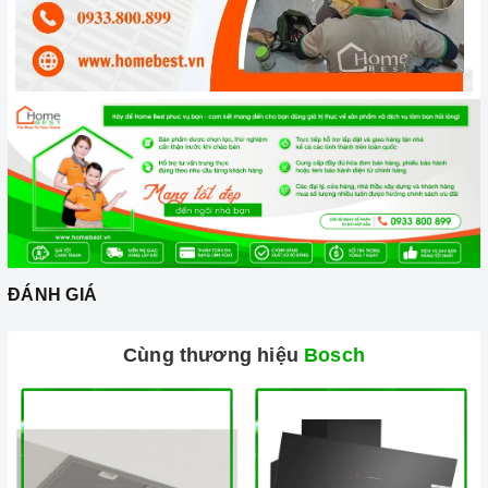
dạng nút nhấn, dễ dàng sử dụng và điều chỉnh các chương
trình rửa.
Công nghệ hiện đại
Công nghệ VarioSpeed: Giúp rút ngắn thời gian rửa bát đĩa
lên đến 50%, mà vẫn đảm bảo hiệu quả rửa sạch.
Công nghệ ActiveWater: Giúp tiết kiệm nước và điện năng
hiệu quả, đồng thời giúp rửa sạch bát đĩa một cách hiệu quả.
Công nghệ EcoSilence Drive: Giúp máy hoạt động êm ái,
ĐÁNH GIÁ
giảm thiểu tiếng ồn, mang đến sự thoải mái cho người sử
Cùng thương hiệu
Bosch
dụng.
Home Connect: Ứng dụng giúp kết nối giữa các thiết bị gia
dụng với các thiết bị di động thông minh từ đó giúp người
dùng có thể điều khiều hoạt động của thiết bị đó từ xa thông