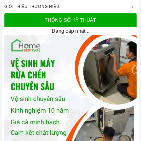
GIỚI THIỆU THƯƠNG HIỆU
THÔNG SỐ KỸ THUẬT
Đang cập nhật...
Máy rửa chén bát âm toàn phần Bosch
HMH.SMV4ECX14E Serie 4 | Home Best
1. Đặc điểm nổi bật của sản phẩm
Thiết kế sang trọng
Máy rửa chén Bosch SMV4ECX14E
được thiết kế với kiểu
dáng hiện đại, sang trọng, phù hợp với mọi không gian bếp.
Máy có vỏ ngoài được làm bằng chất liệu thép không gỉ sáng
bóng, mang đến vẻ đẹp tinh tế và sang trọng cho căn bếp.
Máy có kích thước 815 x 598 x 550 mm, phù hợp với việc lắp
đặt âm toàn phần. Bảng điều khiển của máy được thiết kế