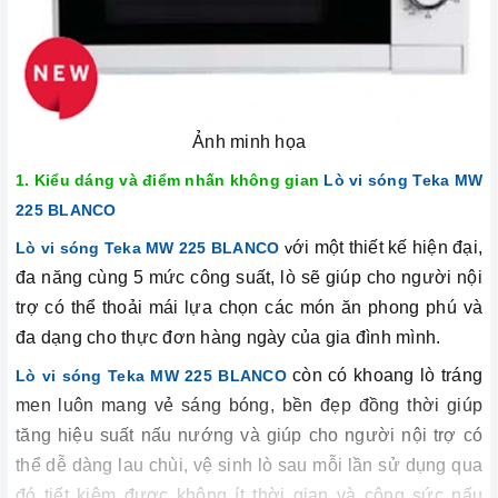
Ảnh minh họa
1. Kiểu dáng và điểm nhấn không gian
Lò vi sóng Teka MW
225 BLANCO
ới một thiết kế hiện đại,
Lò vi sóng Teka MW 225 BLANCO
v
đa năng cùng 5 mức công suất, lò sẽ giúp cho người nội
trợ có thể thoải mái lựa chọn các món ăn phong phú và
đa dạng cho thực đơn hàng ngày của gia đình mình.
còn có khoang lò tráng
Lò vi sóng Teka MW 225 BLANCO
men luôn mang vẻ sáng bóng, bền đẹp đồng thời giúp
tăng hiệu suất nấu nướng và giúp cho người nội trợ có
thể dễ dàng lau chùi, vệ sinh lò sau mỗi lần sử dụng qua
đó tiết kiệm được không ít thời gian và công sức nấu