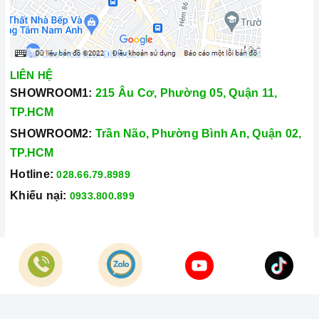
LIÊN HỆ
SHOWROOM1:
215 Âu Cơ, Phường 05, Quận 11,
TP.HCM
SHOWROOM2:
Trần Não, Phường Bình An, Quận 02,
TP.HCM
Hotline:
028.66.79.8989
Khiếu nại:
0933.800.899
© Bản quyền thuộc về
Công Ty TNHH Home Best Việt Nam
Cung cấp bởi
Sapo