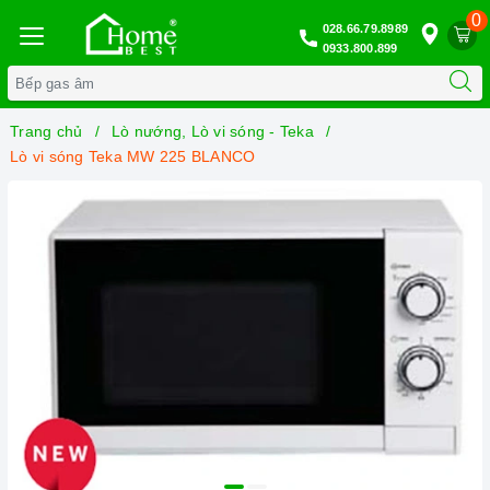
0
028.66.79.8989
0933.800.899
Trang chủ
Lò nướng, Lò vi sóng - Teka
Lò vi sóng Teka MW 225 BLANCO