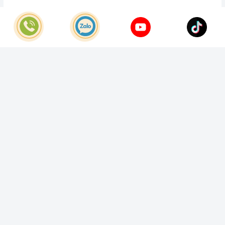
© Bản quyền thuộc về
Công Ty TNHH Home Best Việt Nam
Cung cấp bởi
Sapo