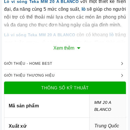
ới một thiết kế hiện
Lò vi sóng Teka MM 20 A BLANCO
v
đại, đa năng cùng 5 mức công suất,
lò
sẽ giúp cho người
nội trợ có thể thoải mái lựa chọn các món ăn phong phú
và đa dạng cho thực đơn hàng ngày của gia đình mình.
còn có khoang
lò
tráng
Lò vi sóng Teka MM 20 A BLANCO
men luôn mang vẻ sáng bóng, bền đẹp đồng thời giúp
Xem thêm
tăng hiệu suất nấu
nướng
và giúp cho người nội trợ có
thể dễ dàng lau chùi, vệ sinh
lò
sau mỗi lần sử dụng qua
GIỚI THIỆU - HOME BEST
đó tiết kiệm được không ít thời gian và công sức nấu
nướng
hàng ngày.
GIỚI THIỆU THƯƠNG HIỆU
THÔNG SỐ KỸ THUẬT
MM 20 A
Mã sản phẩm
BLANCO
Trung Quốc
Xuất xứ