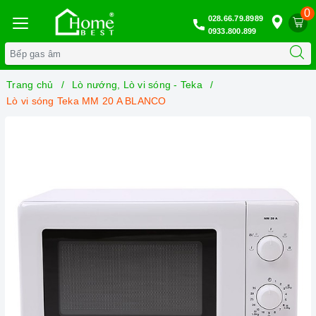
0
028.66.79.8989
0933.800.899
Trang chủ
Lò nướng, Lò vi sóng - Teka
Lò vi sóng Teka MM 20 A BLANCO