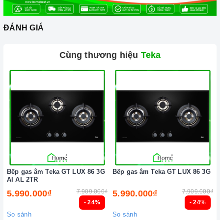
bận rộn đối với những người nội trợ vừa phải làm nhiều
công việc lại còn chăm sóc cho bữa ăn của gia đình
ĐÁNH GIÁ
mình.
Cùng thương hiệu
Teka
Bếp gas âm Teka GT LUX 86 3G
Bếp gas âm Teka GT LUX 86 3G
AI AL 2TR
7.909.000₫
7.909.000₫
5.990.000₫
5.990.000₫
Ảnh minh họa
- 24%
- 24%
So sánh
So sánh