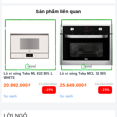
Sản phẩm liên quan
Lò vi sóng Teka ML 822 BIS L
Lò vi sóng Teka MCL 32 BIS
WHITE
27.990.000₫
34.199.000₫
20.992.000₫
25.649.000₫
- 25%
- 25%
So sánh
So sánh
LỜI NGỎ