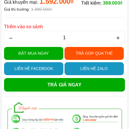
1.592.000₫
Giá khuyến mại:
Tiết kiệm:
398.000₫
1.990.000₫
Giá thị trường:
Thêm vào so sánh
–
+
ĐẶT MUA NGAY
TRẢ GÓP QUA THẺ
LIÊN HỆ FACEBOOK
LIÊN HỆ ZALO
TRẢ GIÁ NGAY