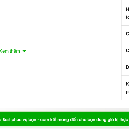
H
t
C
C
Xem thêm
nh minh họa
D
sóng kết hợp nướng Teka MWE 225 G BLANCO
sở hữu thiết kế hiện đại, nhỏ gọn và sang trọng
 BLANCO
K
ô điểm thêm cho gian bếp nhà bạn thêm phần sinh động
p
có khoang lò và thân máy làm hoàn toàn bằng
 BLANCO
iệu suất nấu nướng đồng thời cho phép người nội trợ
 sử dụng chỉ với một vài thao tác đơn giản, qua đó tiết
.