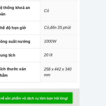
ệ thống khoá an
Có
oàn
Có,đến 35 phút
hế độ hẹn giờ
1000W
ông suất nướng
20 lít
ung tích
ích thước sản
258 x 442 x 340
mm
hẩm