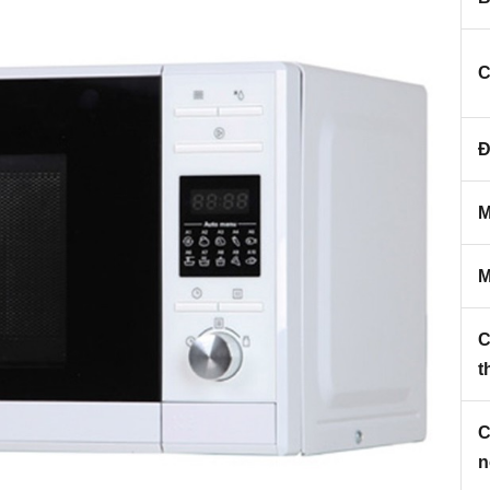
C
Đ
M
M
C
t
C
n