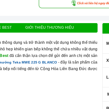
E BEST
GIỚI THIỆU THƯƠNG HIỆU
 thông dụng và trở thành một vật dụng không thể thiếu
M
 nhỏ hẹp khiến gian bếp không thể chứa nhiều vật dụng
Best
đã cẩn thận lựa chọn để gửi đến anh chị một sản
X
- đây là sản phẩm của
p nướng Teka MWE 225 G BLANCO
nhà bếp nổi tiếng đến từ Cộng Hòa Liên Bang Đức được
L
M
B