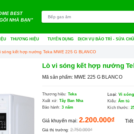
OME BEST
GÔI NHÀ BẠN"
IỆU
THƯƠNG HIỆU
TUYỂN DỤNG
DỊCH VỤ BẢO TRÌ - SỬA C
vi sóng kết hợp nướng Teka MWE 225 G BLANCO
Lò vi sóng kết hợp nướng 
Mã sản phẩm:
MWE 225 G BLANCO
Thương hiệu:
Teka
Loại:
Vi sóng
Xuất xứ:
Tây Ban Nha
Kiểu:
Âm tủ
Bảo hành:
3 năm
Kích thước:
2
2.200.000₫
Giá khuyến mại:
Tiết
2.750.000₫
Giá thị trường: