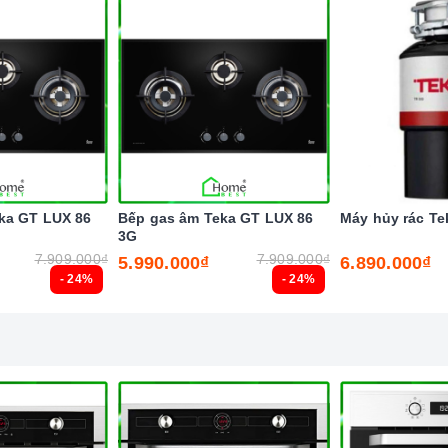
ay, nhất là trong cuộc sống đầy năng động và luôn bận
m nhiều công việc lại còn chăm sóc cho bữa ăn của gia
ka GT LUX 86
Bếp gas âm Teka GT LUX 86
Máy hủy rác Te
3G
7.909.000₫
7.909.000₫
5.990.000₫
6.890.000₫
- 24%
- 24%