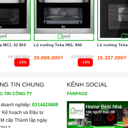
ka MCL 32 BIS
Lò nướng Teka HKL 840
Lò nướng Teka
34.199.000₫
27.599.000₫
20.669.000₫
15.337.000₫
- 25%
- 25%
nh minh họa
NG TIN CHUNG
KÊNH SOCIAL
G TIN CÔNG TY
FANPAGE
 doanh nghiệp:
0314420608
 Kế hoạch và Đầu tư
M cấp Thành lập ngày
/2017