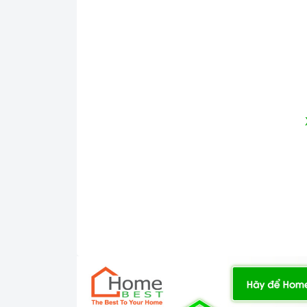
Ả
1. Kiểu dáng và điểm nhấn không gian
Lò vi 
Lò vi sóng kết hợp nướng Teka MWE 225 G
sẽ giúp tiết kiệm không gian lắp đặt và t
hơn. .
Lò vi sóng kết hợp nướng Teka MWE 225 G
thép không rỉ sáng bóng giúp tăng cường h
có thể dễ dàng vệ sinh lau chùi sau mỗi lần
kiệm được thời gian và công sức nấu nướng