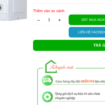
Thêm vào so sánh
–
+
ĐẶT MUA NGA
LIÊN HỆ FACEB
TRẢ G