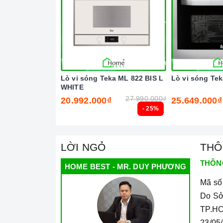
Lò vi sóng Teka ML 822 BIS L
Lò vi sóng Te
WHITE
27.990.000₫
20.992.000₫
25.649.000₫
- 25%
Ả
LỜI NGỎ
THÔ
THÔN
HOME BEST - MR. DUY PHƯƠNG
Mã số
Do Sở
TP.HC
23/05