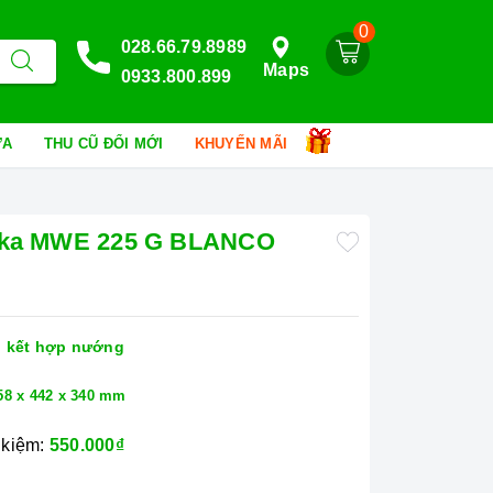
0
028.66.79.8989
Maps
0933.800.899
HỮA
THU CŨ ĐỔI MỚI
KHUYẾN MÃI
Teka MWE 225 G BLANCO
 kết hợp nướng
58 x 442 x 340 mm
 kiệm:
550.000₫