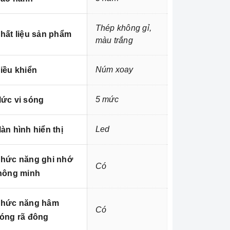
Thép không gỉ,
hất liệu sản phẩm
màu trắng
Núm xoay
iều khiển
5 mức
ức vi sóng
Led
àn hình hiển thị
hức năng ghi nhớ
Có
hông minh
hức năng hâm
Có
óng rã đông