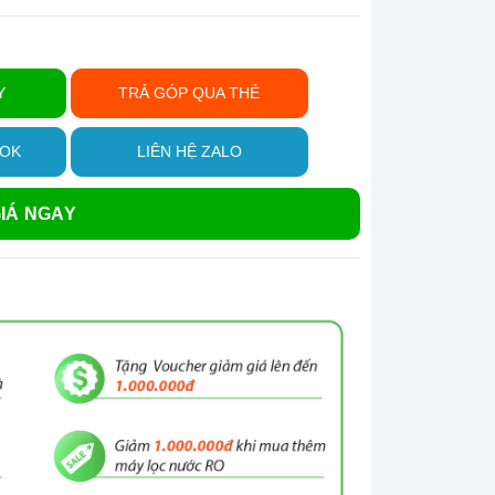
Y
TRẢ GÓP QUA THẺ
OOK
LIÊN HỆ ZALO
IÁ NGAY