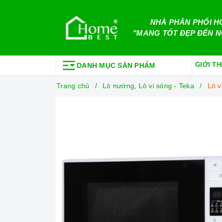
NHÀ PHÂN PHỐI H
"MANG TỐT ĐẸP ĐẾN N
GIỚI TH
DANH MỤC SẢN PHẨM
Trang chủ
Lò nướng, Lò vi sóng - Teka
Lò 