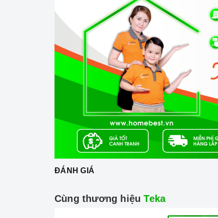
2. Các chức năng, hệ thống trên
Lò vi sóng 
Lò vi sóng kết hợp nướng Teka MWE 225 G
hợp với dung tích khoang lò 20 lít giúp bạ
đủ dùng cho cả gia đình. Lò còn tích hợp chế
từ nay, với
lò vi sóng
bạn sẽ có thể nhanh ch
mà không phải mất thời gian chờ đợi nữa.
Lò vi sóng kết hợp nướng Teka MWE 22
tử thông minh nhưng đơn giản, cùng các nút
hiển thị các đầy đủ các chức năng như: hâm
nội trợ có thể dễ dàng quan sát và sử dụ
công suất nướng lên đến 1000W cho phép 
cách nhanh chóng và đơn giản để bổ xung 
ĐÁNH GIÁ
trong các bữa tiệc mà không phải ra tiệm để
Với những ưu điểm nổi bật như trên thì
Lò
Cùng thương hiệu
Teka
đáng là một trong những người bạn đồng hành