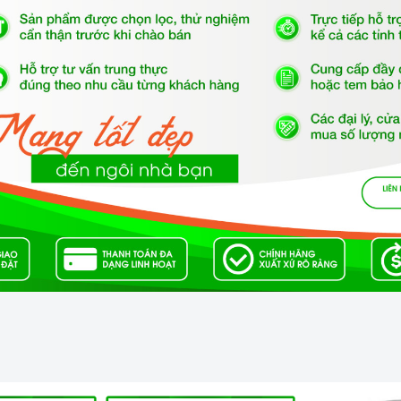
kết hợp nướng Teka MWE 225 G BLANCO
được trang bị nhiều chức năng nấu nướng, kết
 BLANCO
n có thể chế biến được nhiều món ăn với số lượng lớn
 độ rã đông theo khối lượng và thời gian rất tiện dụng,
óng chế biến thực phẩm ngay sau khi lấy ra từ tủ lạnh
được trang bị một bảng điều khiển điện
5 G BLANCO
 bấm điện tử và một núm xoay bố trí trực quan, hợp lý
 nóng, rã đông, các mức công suất,... giúp cho người
ng. Hơn nữa, lò còn có chức năng nướng kết hợp cùng
thực hiện các món nướng thơm ngon, vàng giòn một
vào thực đơn hàng ngày của gia đình bạn hay để dùng
 mua vô cùng tiện dụng.
xứng
 vi sóng kết hợp nướng Teka MWE 225 G BLANCO
 thân thiết nhất của người nội trợ, là vật dụng không