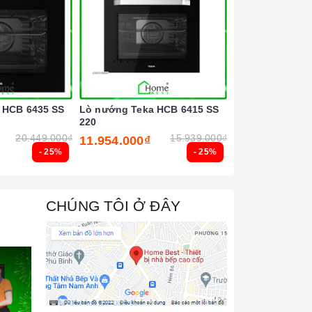
 HCB 6435 SS
Lò nướng Teka HCB 6415 SS
Lò vi sóng kết
220
Teka ML 8200 B
20.449.000₫
15.939.000₫
11.954.000₫
14.594.000₫
- 25%
- 25%
CHÚNG TÔI Ở ĐÂY