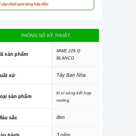
THÔNG SỐ KỸ THUẬT
MWE 225 G
ã sản phẩm
BLANCO
Tây Ban Nha
uất xứ
lò vi sóng kết hợp
oại sản phẩm
nướng
đen
àu sắc
3 năm
ảo hành