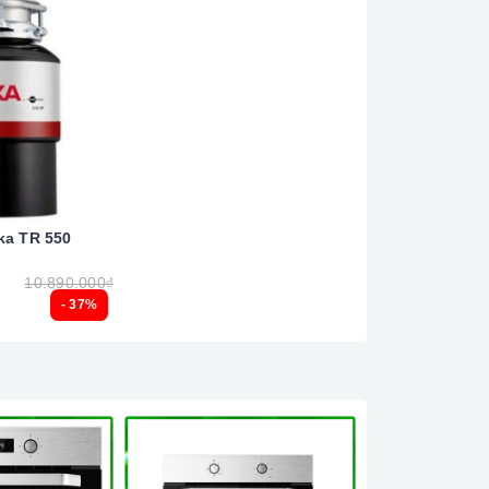
ka TR 550
10.890.000₫
- 37%