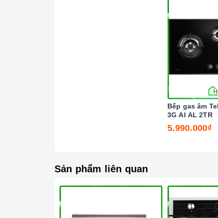
thể trong gian bếp của mỗi gia đình hiện n
rộn đối với những người nội trợ vừa phải là
đình mình.
Bếp gas âm Te
3G AI AL 2TR
5.990.000₫
Sản phẩm liên quan