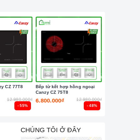
zy CZ 77T8
Bếp từ kết hợp hồng ngoại
Bếp từ đôi Latin
Canzy CZ 75T8
12.980.000₫
12.980.000₫
6.800.000₫
6.500.000₫
- 55%
- 48%
CHÚNG TÔI Ở ĐÂY