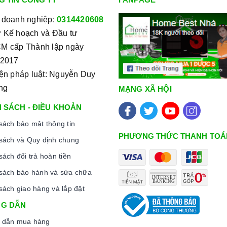
 và thành phần dinh dưỡng trong thức ăn.
 doanh nghiệp:
0314420608
ận diện được thiết bị đun nấu và hoạt động.
 Kế hoạch và Đầu tư
oặc thức ăn bị tràn ra mặt bếp, cảm ứng sẽ phát ra tiếng
M cấp Thành lập ngày
ời dùng và giữ cho bếp sạch sẽ hơn.
/2017
 quá cao hơn mức cho phép thì
bếp từ
sẽ tự động ngắt và
iện pháp luật: Nguyễn Duy
iều khiển.
ng
MẠNG XÃ HỘI
n nút chức năng này và để bếp tự điều chỉnh công suất hoạt
 SÁCH - ĐIỀU KHOẢN
sách bảo mật thông tin
PHƯƠNG THỨC THANH TOÁ
sách và Quy định chung
sách đổi trả hoàn tiền
sách bảo hành và sửa chữa
bếp từ
: sắt, thép không gỉ, gang, gang tráng men hoặc các
sách giao hàng và lắp đặt
G DẪN
 thủy tinh, đồng, nhôm, trừ khi đáy nồi có đặc tính từ tính (hút
 dẫn mua hàng