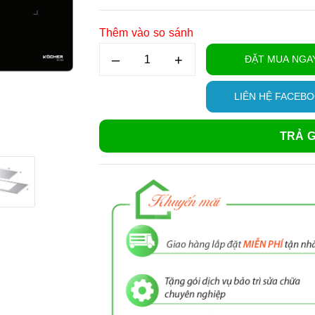
Thêm vào so sánh
–
+
ĐẶT MUA NGA
LIÊN HỆ FACEB
TRẢ G