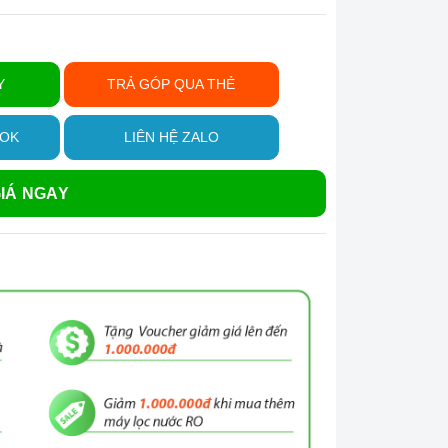
Y
TRẢ GÓP QUA THẺ
OOK
LIÊN HỆ ZALO
IÁ NGAY