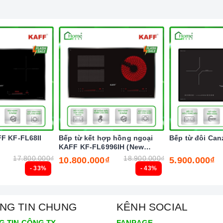
FF KF-FL68II
Bếp từ kết hợp hồng ngoại
Bếp từ đôi Can
KAFF KF-FL6996IH (New
2025)
17.800.000₫
18.900.000₫
10.800.000₫
5.900.000₫
a tăng nhiệt nhanh chóng trên các vùng nấu.
- 33%
- 43%
ẻ nghịch ngợm bấm lung tung làm thay đổi chương trình nấu
NG TIN CHUNG
KÊNH SOCIAL
 canh thời gian, an toàn trong quá trình nấu mà món ăn
G TIN CÔNG TY
FANPAGE