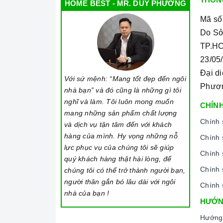
HOME BEST - MR. DUY PHƯƠNG
vẫn đảm bảo được nấu chín, giữ được hương vị
Mã số
Chức năng Tự nhận diện nồi nấu:
Bếp từ
nh
Do Sở
Chức năng Cảm biến chống tràn:
Nếu nước h
TP.HC
bíp và tự động tắt để đảm bảo an toàn cho ngư
23/05
Chức năng Cảm ứng quá nhiệt:
Khi nhiệt độ
Đại d
Với sứ mệnh: “Mang tốt đẹp đến ngôi
cảnh báo cho người dùng mã lỗi E1 trên bảng đ
Phươ
nhà bạn” và đó cũng là những gì tôi
Chức năng Giữ ấm:
Bạn chỉ cần đơn giản nhấ
nghĩ và làm. Tôi luôn mong muốn
CHÍNH
mang những sản phẩm chất lượng
động.
Chính 
và dịch vụ tận tâm đến với khách
hàng của mình. Hy vọng những nỗ
Chính 
2. Một số lưu ý khi sử dụng sản phẩm
lực phục vụ của chúng tôi sẽ giúp
Chính 
quý khách hàng thật hài lòng, để
Lưu ý khi chọn nồi nấu
Chính 
chúng tôi có thể trở thành người bạn,
Lưu ý những chất liệu sau sẽ phù hợp với mặt
người thân gắn bó lâu dài với ngôi
Chính 
vật liệu từ tính.
nhà của bạn !
HƯỚN
Các vật liệu không hoạt động trên mặt
bếp từ
:
Hướng
được nam châm).