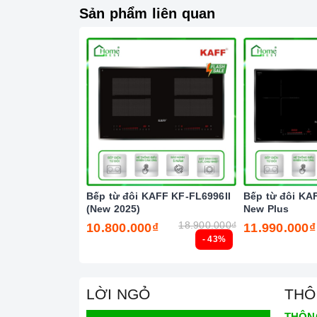
Sản phẩm liên quan
Bếp từ đôi KAFF KF-FL6996II
Bếp từ đôi KA
(New 2025)
New Plus
Tính năng vượt trội
18.900.000₫
10.800.000₫
11.990.000₫
Chức năng Booster:
Giúp các thiết bị bếp gi
- 43%
Chức năng Khóa trẻ em:
Tránh trường hợp tr
gây nguy hiểm.
LỜI NGỎ
THÔ
Chức năng Hẹn giờ nấu:
Người nấu không cần
THÔN