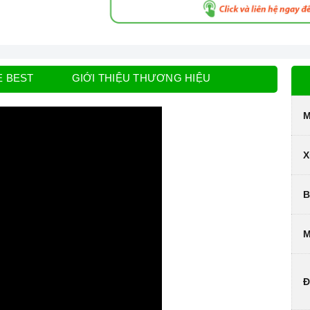
E BEST
GIỚI THIỆU THƯƠNG HIỆU
M
X
B
M
Đ