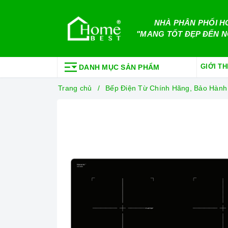
NHÀ PHÂN PHỐI H
"MANG TỐT ĐẸP ĐẾN N
GIỚI TH
DANH MỤC SẢN PHẨM
Trang chủ
Bếp Điện Từ Chính Hãng, Bảo Hành