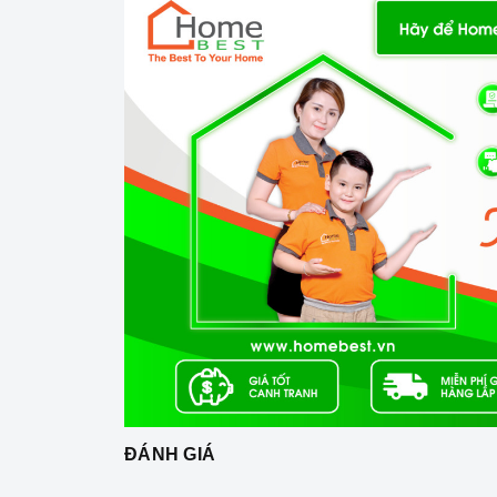
1. Đặc điểm nổi bật của sản phẩm
Thiết kế sang trọng
Bếp được thiết kế với màu đen chủ đạo. Bếp đư
tiện lợi và sang trọng cho căn bếp của bạn.
Bếp được trang bị mặt kính Keramik siêu bền, ch
Công nghệ hiện đại
Sử dụng bản mạch mâm từ theo công nghệ Ch
Công nghệ INVERTER tiết kiệm điện năng.
Trang bị 9 dải công suất nấu.
ĐÁNH GIÁ