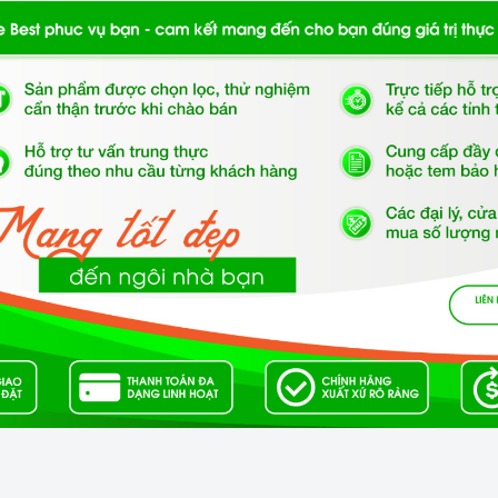
ợc thiết kế lắp đặt âm cùng hai vùng nấu từ đem đến sự
ịu lực và chịu nhiệt tốt, dễ vệ sinh.
âu Âu