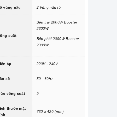
ố vùng nấu
2 Vùng nấu từ
Bếp trái 2000W Booster
2300W
ông suất
Bếp phải 2000W Booster
2300W
iện áp
220V - 240V
ần số
50 - 60Hz
ức công suất
9
ích thước mặt
730 x 420 (mm)
ính