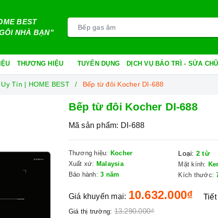
OME BEST
GÔI NHÀ BẠN"
IỆU
THƯƠNG HIỆU
TUYỂN DỤNG
DỊCH VỤ BẢO TRÌ - SỬA C
 Uy Tín | HOME BEST
Bếp từ đôi Kocher DI-688
Bếp từ đôi Kocher DI-688
Mã sản phẩm:
DI-688
Thương hiệu:
Kocher
Loại:
2 từ
Xuất xứ:
Malaysia
Mặt kính:
Ke
Bảo hành:
3 năm
Kích thước:
10.632.000₫
Giá khuyến mại:
Tiết
13.290.000₫
Giá thị trường: