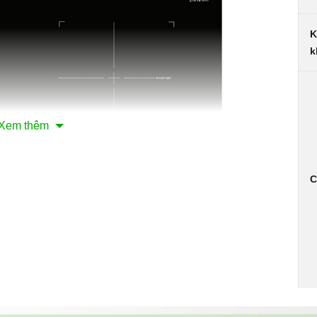
K
k
Xem thêm
C