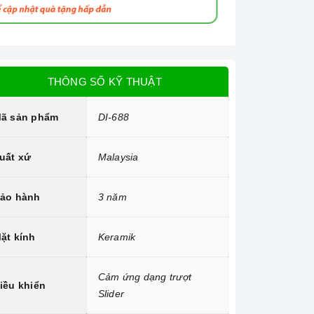
THÔNG SỐ KỸ THUẬT
ã sản phẩm
DI-688
uất xứ
Malaysia
ảo hành
3 năm
ặt kính
Keramik
Cảm ứng dạng trượt
iều khiển
Slider