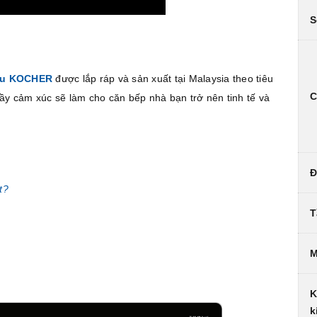
S
ệu KOCHER
được lắp ráp và sản xuất tại Malaysia theo tiêu
C
đầy cảm xúc sẽ làm cho căn bếp nhà bạn trở nên tinh tế và
Đ
t?
T
M
K
k