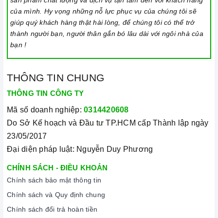
sản phẩm chất lượng và dịch vụ tận tâm đến với khách hàng
Cần chọn đáy nồi nhẵn và bằng phẳng, tránh những
của mình. Hy vọng những nỗ lực phục vụ của chúng tôi sẽ
loại có rãnh hoặc nồi đáy lõm.
giúp quý khách hàng thật hài lòng, để chúng tôi có thể trở
thành người bạn, người thân gắn bó lâu dài với ngôi nhà của
Không sử dụng dụng cụ nấu ăn mỏng hoặc chất lượng
bạn !
thấp, vì sẽ tạo ra rất nhiều tiếng ồn trong khi nấu, đồng
thời dễ ảnh hưởng không tốt đến bếp điện từ.
THÔNG TIN CHUNG
Nên chọn nồi có đường kính đáy phù hợp với vùng
nấu, không nhỏ quá cũng không to quá vì dễ gây ra sự
THÔNG TIN CÔNG TY
cố không nhận nồi. Đường kính nồi thông thường
Mã số doanh nghiệp:
0314420608
khoảng từ 10-35cm.
Do Sở Kế hoạch và Đầu tư TP.HCM cấp Thành lập ngày
2/ Lưu ý trong quá trình nấu
23/05/2017
Đại diện pháp luật: Nguyễn Duy Phương
Đảm bảo đọc hướng dẫn sử dụng kèm theo
để biết
điện áp và dòng điện yêu cầu cũng như các thông số
CHÍNH SÁCH - ĐIỀU KHOẢN
kỹ thuật khác. Làm theo hướng dẫn của nhà sản xuất.
Chính sách bảo mật thông tin
Chính sách và Quy định chung
Đặt bếp trên bề mặt phẳng, ổn định. Tránh xa tất cả các
Chính sách đổi trả hoàn tiền
đồ vật có thể bị ảnh hưởng bởi từ trường và các thiết