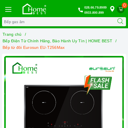
0
028.66.79.8989
0933.800.899
Trang chủ
Bếp Điện Từ Chính Hãng, Bảo Hành Uy Tín | HOME BEST
Bếp từ đôi Eurosun EU-T256Max