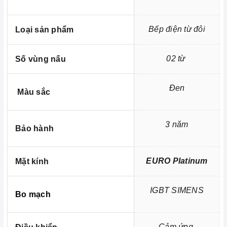
chạm. Bếp được thiết kế lắp đặt âm cùng hai vùng nấu
đem đến sự tiện lợi và sang trọng cho căn bếp của
Bếp điện từ đôi
Loại sản phẩm
bạn.
Bếp được trang bị mặt kính EURO Platinum với chất
02 từ
Số vùng nấu
liệu Ceramic, chịu lực và chịu nhiệt tốt, dễ vệ sinh.
Đen
=> Xem thêm: phân biệt các loại mặt kính
Màu sắc
3 năm
Bảo hành
EURO Platinum
Mặt kính
IGBT SIMENS
Bo mạch
Cảm ứng