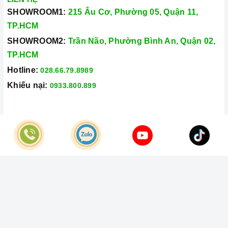
loại nào, hãng nào hay chưa được tư vấn kỹ thì
Home
SHOWROOM1:
215 Âu Cơ, Phường 05, Quận 11,
Best
là nơi uy tín để trao niềm tin.
TP.HCM
Home Best
luôn mong muốn đem lại cho quý khách
SHOWROOM2:
Trần Não, Phường Bình An, Quận 02,
hàng chất lượng sản phẩm và dịch vụ tốt nhất, mang lại
TP.HCM
sự hiện đại và tiện nghi cho căn bếp người Việt. Liên hệ
Hotline:
028.66.79.8989
ngay với chúng tôi qua hotline
0933.800.899 -
Khiếu nại:
0933.800.899
028.66.798989
để sở hữu những sản phẩm nhà bếp chất
lượng khác.
Ngoài ra,
Home Best
còn quan tâm đến
trải nghiệm sản
© Bản quyền thuộc về
Công Ty TNHH Home Best Việt Nam
phẩm và các dịch vụ sau bán hàng. Cũng là lí do chính
Cung cấp bởi
Sapo
để chúng tôi mang
Home Best Care
-
Trung tâm bảo trì
sửa chữa thiết bị nhà bếp cao cấp tại miền Nam
đến
gần với Quý Khách.