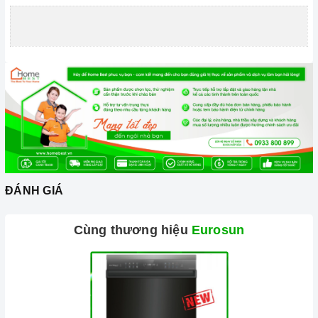
Ảnh minh họa
ĐÁNH GIÁ
Tính năng khoá bảng điều khiển (khóa trẻ em) giúp
đảm bảo an toàn cho trẻ nhỏ, tránh trường hợp trẻ
Cùng thương hiệu
Eurosun
nghịch ngợm bấm lung tung làm thay đổi chương trình
nấu gây nguy hiểm.
Tính năng chống tràn tự động ngắt bếp khi nước bị
tràn đến bảng điều khiển, giúp an toàn cho người sử