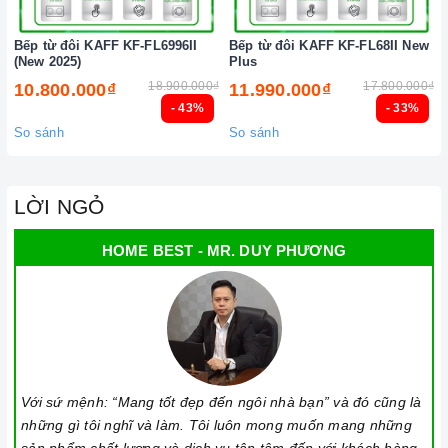
Kích thước sản phẩm: 735x430 mm
Bếp từ đôi KAFF KF-FL6996II
Bếp từ đôi KAFF KF-FL68II New
(New 2025)
Plus
Kích thước khoét đá: 690x405 mm
18.900.000₫
17.800.000₫
10.800.000₫
11.990.000₫
- 43%
- 33%
5. Hướng dẫn sử dụng:
So sánh
So sánh
1/ Lưu ý khi chọn nồi nấu
Trước khi bắt đầu nấu,
bạn cần có dụng cụ nấu tương
LỜI NGỎ
thích với tính chất mặt bếp: mặt bếp từ hay hồng ngoại,
có kén nồi nấu hay không...
HOME BEST - MR. DUY PHƯƠNG
Lưu ý những chất liệu sau sẽ phù hợp với mặt bếp từ:
sắt, thép không gỉ, gang, gang tráng men hoặc các vật
liệu từ tính.
Các vật liệu không hoạt động trên mặt bếp từ: thủy tinh,
đồng, nhôm, trừ khi đáy nồi có đặc tính từ tính (hút
Với sứ mệnh: “Mang tốt đẹp đến ngôi nhà bạn” và đó cũng là
được nam châm).
những gì tôi nghĩ và làm. Tôi luôn mong muốn mang những