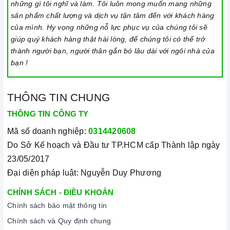
những gì tôi nghĩ và làm. Tôi luôn mong muốn mang những
Khóa trẻ em: sử dụng để bảo đảm an toàn nếu nhà có trẻ em
sản phẩm chất lượng và dịch vụ tận tâm đến với khách hàng
và để ngăn mọi tác động làm thay đổi các cài đặt trong quá
của mình. Hy vọng những nỗ lực phục vụ của chúng tôi sẽ
trình nấu. Tất cả các nút sẽ bị khóa và chương trình nấu vẫn
giúp quý khách hàng thật hài lòng, để chúng tôi có thể trở
sẽ tiếp tục chạy khi sử dụng tính năng này. Để kích hoạt
thành người bạn, người thân gắn bó lâu dài với ngôi nhà của
hoặc tắt tính năng này, nhấn giữ biểu tượng khóa trong vài
bạn !
giây cho đến khi có tín hiệu thông báo.
Lưu ý vệ sinh và bảo quản bếp
THÔNG TIN CHUNG
Luôn dùng khăn mềm và khô để vệ sinh mặt bếp, chú ý lau
THÔNG TIN CÔNG TY
thật nhẹ để tránh làm trầy xước mặt bếp.
Mã số doanh nghiệp:
0314420608
Đối với các vết bẩn cứng đầu, có thể dùng giấy ướt hoặc chất
Do Sở Kế hoạch và Đầu tư TP.HCM cấp Thành lập ngày
tẩy rửa chuyên dụng để lau mặt bếp.
23/05/2017
Lưu ý chỉ nên thực hiện việc này khi bếp đã nguội và cách xa
Đại diện pháp luật: Nguyễn Duy Phương
thời gian nấu nướng để đảm bảo an toàn.
CHÍNH SÁCH - ĐIỀU KHOẢN
Khi không sử dụng, nên cất giữ cẩn thận và bảo quản mặt
Chính sách bảo mật thông tin
bếp để tránh làm trầy xước, ảnh hưởng đến cảm ứng
bếp
Chính sách và Quy định chung