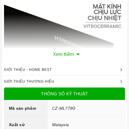
Xem thêm
GIỚI THIỆU - HOME BEST
Mặt kính Vitroceramic chịu lực, chịu nhiệt
GIỚI THIỆU THƯƠNG HIỆU
Công nghệ hiện đại
THÔNG SỐ KỸ THUẬT
Bo mạch IGBT SIMENS.
Đầu đốt EGO.
Mã sản phẩm
CZ-ML779G
Công nghệ biến tần INVERTER tiết kiệm điện năng.
Xuất xứ
Malaysia
Trang bị 9 dải công suất nấu.