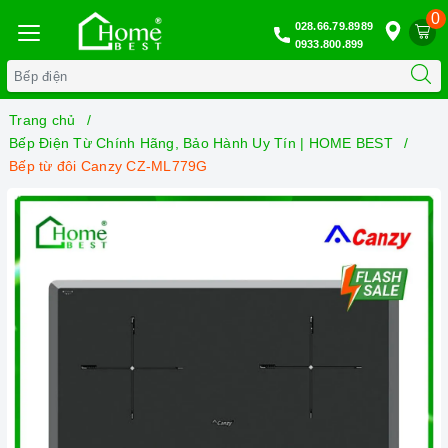
0
028.66.79.8989
0933.800.899
Trang chủ
Bếp Điện Từ Chính Hãng, Bảo Hành Uy Tín | HOME BEST
Bếp từ đôi Canzy CZ-ML779G