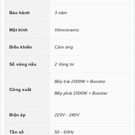
Bảo hành
3 năm
Mặt kính
Vitroceramic
Điều khiển
Cảm ứng
Số vùng nấu
2 Vùng từ
Công nghệ hiện đại
Bếp trái 2000W + Booster
Công suất
Bếp phải 2000W + Booster
Tính năng vượt trội
Chức năng Booster:
Giúp các thiết bị bếp gia tăng nhiệt
nhanh chóng trên các vùng nấu.
Điện áp
220V - 240V
Chức năng Khóa trẻ em:
Tránh trường hợp trẻ nghịch
ngợm bấm lung tung làm thay đổi chương trình nấu gây nguy
Tần số
50 - 60Hz