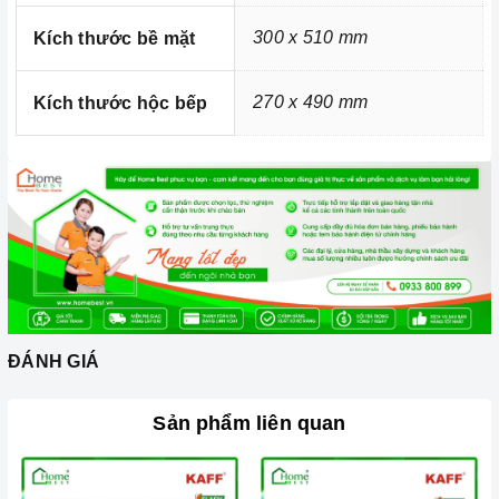
300 x 510 mm
Kích thước bề mặt
270 x 490 mm
Kích thước hộc bếp
Ảnh minh họa
Chúng tôi không chỉ biết bán mà còn quan tâm đến trải nghiệm
sản phẩm và các dịch vụ sau bán hàng, b
ên cạnh việc cung
cấp và phân phối các thiết bị nhà bếp cao cấp thì vấn đề bảo trì
và bảo dưỡng sản phẩm luôn được Home Best lưu tâm.
Thiết bị nhà bếp có sự cố hãy gọi ngay cho
Home Best Care
Hotline số
0933 800 899
hoặc
028 66 798989
.
Xem thêm chi tiết tại:
Home Best Care - Trung tâm sửa chữa,
ĐÁNH GIÁ
lắp đặt thiết bị Miền Nam
Sản phẩm liên quan