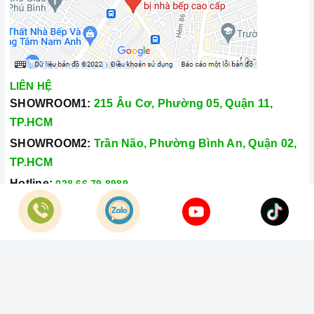
LIÊN HỆ
SHOWROOM1:
215 Âu Cơ, Phường 05, Quận 11,
TP.HCM
SHOWROOM2:
Trần Não, Phường Bình An, Quận 02,
TP.HCM
Hotline:
028.66.79.8989
Khiếu nại:
0933.800.899
© Bản quyền thuộc về
Công Ty TNHH Home Best Việt Nam
Cung cấp bởi
Sapo