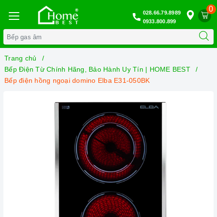
0
028.66.79.8989
0933.800.899
Trang chủ
Bếp Điện Từ Chính Hãng, Bảo Hành Uy Tín | HOME BEST
Bếp điện hồng ngoại domino Elba E31-050BK