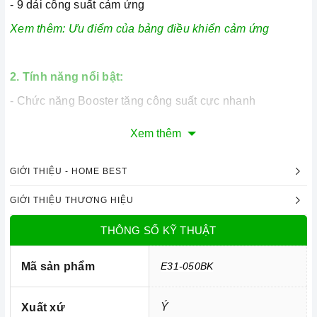
- 9 dải công suất cảm ứng
Xem thêm:
Ưu điểm của bảng điều khiển cảm ứng
2. Tính năng nổi bật:
-
Chức năng Booster tăng công suất cực nhanh
- Công nghệ Inverter tiết kiệm điện
Xem thêm
-
Cảm biến chống tràn
GIỚI THIỆU - HOME BEST
- Tính năng tạm dừng (Pause)
=> Xem thêm:
Một số tính năng của bếp điện
GIỚI THIỆU THƯƠNG HIỆU
THÔNG SỐ KỸ THUẬT
3. Tính năng an toàn:
Mã sản phẩm
E31-050BK
Ý
Xuất xứ