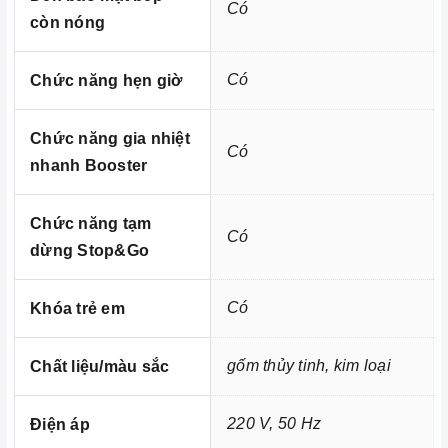
- Chức năng cảnh báo nồi không phù hợp
Có
còn nóng
=> Xem thêm:
Một số tiện ích thông minh của bếp điện
hiện nay
Có
Chức năng hẹn giờ
Kích thước
Chức năng gia nhiệt
Có
nhanh Booster
Homebest Care
Chức năng tạm
Trung tâm bảo trì - sửa chữa thiết bị nhà bếp
Có
dừng Stop&Go
cao cấp tại Miền Nam
Có
Khóa trẻ em
gốm thủy tinh, kim loại
Chất liệu/màu sắc
220 V, 50 Hz
Điện áp