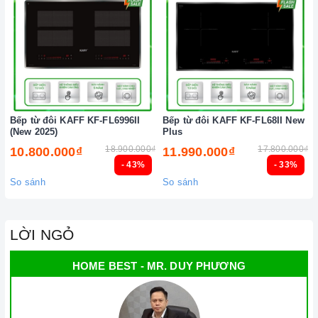
Bếp từ đôi KAFF KF-FL6996II
Bếp từ đôi KAFF KF-FL68II New
(New 2025)
Plus
18.900.000₫
17.800.000₫
10.800.000₫
11.990.000₫
- 43%
- 33%
So sánh
So sánh
LỜI NGỎ
HOME BEST - MR. DUY PHƯƠNG