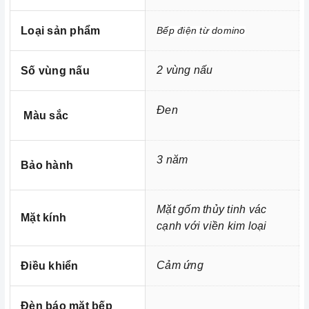
Loại sản phẩm
Bếp điện từ domino
2 vùng nấu
Số vùng nấu
Đen
Màu sắc
Ảnh minh họa
3 năm
Bảo hành
- Chức năng Child Lock (Khóa trẻ em - Khóa bảng điều
khiển)
Mặt gốm thủy tinh vác
- Chức năng tự động ngắt khi nóng quá tải
Mặt kính
cạnh với viền kim loại
- Chức năng tự động tắt khi không sử dụng
- Chức năng cảnh báo mặt bếp nóng (Nhiệt dư)
Cảm ứng
Điều khiển
- Chức năng cảnh báo đang nấu nồi không
Đèn báo mặt bếp