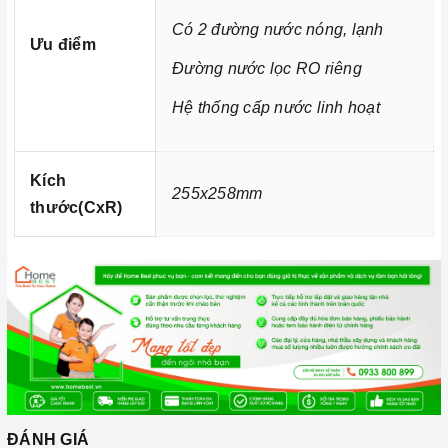
Có 2 đường nước nóng, lạnh
Ưu điểm
Đường nước lọc RO riêng
Hệ thống cấp nước linh hoạt
Kích
255x258mm
thước(CxR)
Ảnh minh họa
2. Các chức năng, hệ thống trên
Vòi nước lõi đồng Argo G-
2466
ĐÁNH GIÁ