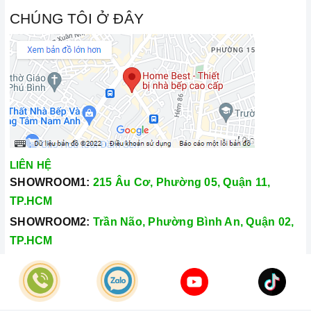
CHÚNG TÔI Ở ĐÂY
LIÊN HỆ
SHOWROOM1:
215 Âu Cơ, Phường 05, Quận 11,
TP.HCM
SHOWROOM2:
Trần Não, Phường Bình An, Quận 02,
TP.HCM
Hotline:
028.66.79.8989
Khiếu nại:
0933.800.899