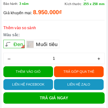
Bảo hành:
3 năm
Kích thước:
255 x 258 mm
8.950.000₫
Giá khuyến mại:
Thêm vào so sánh
Màu sắc:
Đen
Muối tiêu
–
+
THÊM VÀO GIỎ
TRẢ GÓP QUA THẺ
LIÊN HỆ FACEBOOK
LIÊN HỆ ZALO
TRẢ GIÁ NGAY