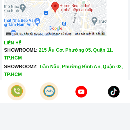
LIÊN HỆ
SHOWROOM1:
215 Âu Cơ, Phường 05, Quận 11,
TP.HCM
SHOWROOM2:
Trần Não, Phường Bình An, Quận 02,
TP.HCM
Hotline:
028.66.79.8989
Khiếu nại:
0933.800.899
© Bản quyền thuộc về
Công Ty TNHH Home Best Việt Nam
Cung cấp bởi
Sapo