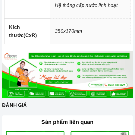
Hệ thống cấp nước linh hoạt
Kích
350x170mm
thước(CxR)
Ảnh minh họa
ĐÁNH GIÁ
2. Các chức năng, hệ thống trên
Vòi nước Argo G-2521
trang bị 2 đường nước nóng, lạnh
Vòi nước Argo G-2521
Sản phẩm liên quan
có thể chịu được nhiệt độ thấp từ âm 10 độ C đến nhiệt