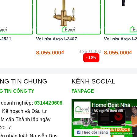
-2521
Vòi rửa Argo I-2467
Vòi rửa Argo I-
8.950.000₫
8.055.000₫
8.055.000₫
- 10%
NG TIN CHUNG
KÊNH SOCIAL
G TIN CÔNG TY
FANPAGE
 doanh nghiệp:
0314420608
 Kế hoạch và Đầu tư
M cấp Thành lập ngày
/2017
iện pháp luật: Nguyễn Duy