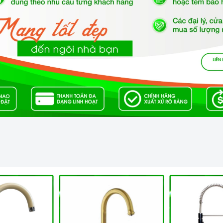
 làm bằng đồng thau kết hợp mạ Crom và mạ đá Granite
 bề mặt chống oxi hóa theo thời gian tuyệt đối không
Bên cạnh đó, tính kháng khuẩn của vòi rửa cũng rất tốt
và từ chất liệu cao cấp nên
Argo G-2485
khó bị bám
nh được thực hiện dễ dàng.