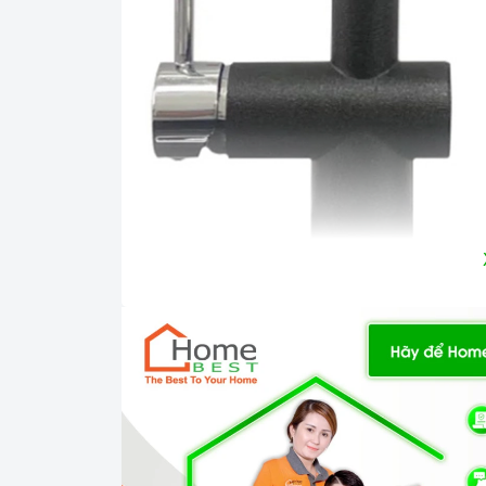
Ả
1. Kiểu dáng và điểm nhấn không gian
Vòi nư
được sử dụng linh ho
Vòi nước Argo G-2485
niềm tin, sự thuận tiện cho khách hàng k
chúng tôi tìm hiểu chi tiết vòi rửa Argo G-