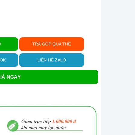
Ỏ
TRẢ GÓP QUA THẺ
OOK
LIÊN HỆ ZALO
IÁ NGAY