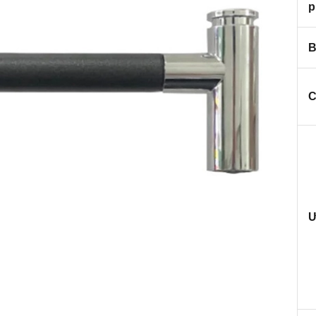
p
B
C
Ư