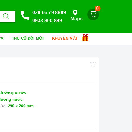
0
028.66.79.8989
Maps
0933.800.899
HỮA
THU CŨ ĐỔI MỚI
KHUYẾN MÃI
đường nước
đường nước
ước:
290 x 260 mm