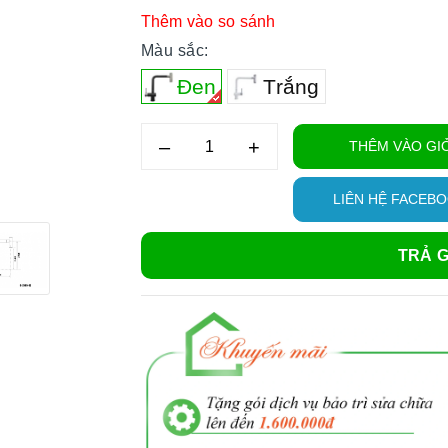
Thêm vào so sánh
Màu sắc:
Đen
Trắng
–
+
THÊM VÀO GI
LIÊN HỆ FACEB
TRẢ G