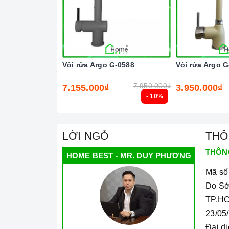
Vòi rửa Argo G-0588
Vòi rửa Argo G
7.950.000₫
7.155.000₫
3.950.000₫
- 10%
LỜI NGỎ
THÔ
THÔN
HOME BEST - MR. DUY PHƯƠNG
Mã số
Do Sở
TP.HC
23/05
Đại d