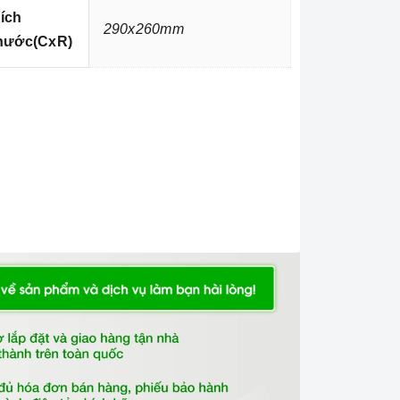
ích
290x260mm
hước(CxR)