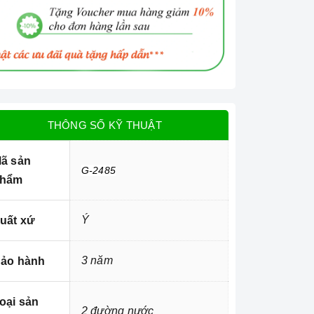
THÔNG SỐ KỸ THUẬT
ã sản
G-2485
hẩm
Ý
uất xứ
3 năm
ảo hành
oại sản
2 đường nước