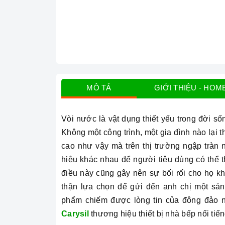
MÔ TẢ
GIỚI THIỆU - HOM
Vòi nước là vật dụng thiết yếu trong đời số
Không một công trình, một gia đình nào lại t
cao như vậy mà trên thị trường ngập tràn 
hiệu khác nhau để người tiêu dùng có thể t
điều này cũng gây nên sự bối rối cho họ k
thận lựa chọn để gửi đến anh chị một sả
phẩm chiếm được lòng tin của đông đảo n
Carysil
thương hiệu thiết bị nhà bếp nổi ti