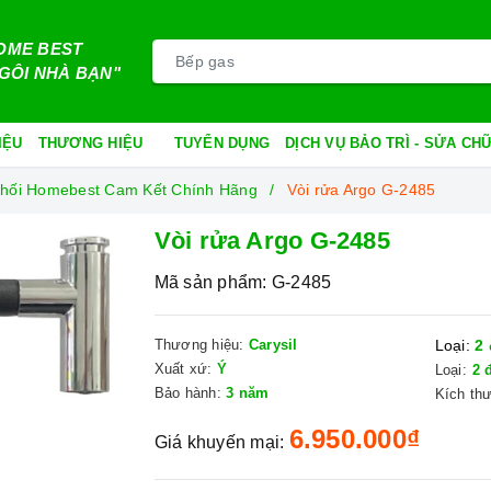
OME BEST
GÔI NHÀ BẠN"
IỆU
THƯƠNG HIỆU
TUYỂN DỤNG
DỊCH VỤ BẢO TRÌ - SỬA C
n Phối Homebest Cam Kết Chính Hãng
Vòi rửa Argo G-2485
Vòi rửa Argo G-2485
Mã sản phẩm:
G-2485
Thương hiệu:
Carysil
Loại:
2 
Xuất xứ:
Ý
Loại:
2 
Bảo hành:
3 năm
Kích th
6.950.000₫
Giá khuyến mại: