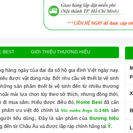
E BEST
GIỚI THIỆU THƯƠNG HIỆU
M
ng hàng ngày của đại đa số hộ gia đình Việt ngày nay.
p
hiếu được vật dụng này. Bởi nhu cầu về thiết bị vệ sinh
những sản phẩm thiết bị vệ sinh đến từ nhiều thương
X
hoải mái lựa chọn tùy theo sở thích, nhưng đồng thời,
hi đi mua sắm.
Hiểu được điều đó,
Home Best
đã cẩn
n phẩm ưu việt đó chính là
sản
Vòi nước Argo G-2485
B
gười tiêu dùng.. Đây là sản phẩm của
thương hiệu
ếng đến từ Châu Âu và được lắp ráp chính hãng tại
Ý.
L