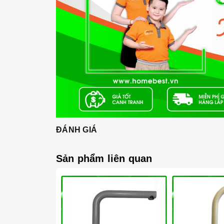
nhé.
có phần lõi vòi được
Vòi nước Argo G-2485
sang trọng nhập khẩu nguyên chiếc từ Ý, có
xảy ra hiện tượng rò rỉ nước ra bên ngoài. 
tạo sự an tâm cho người dùng khi sử dụng 
bẩn, không dính dấu vân tay nên việc vệ si
ĐÁNH GIÁ
Sản phẩm liên quan