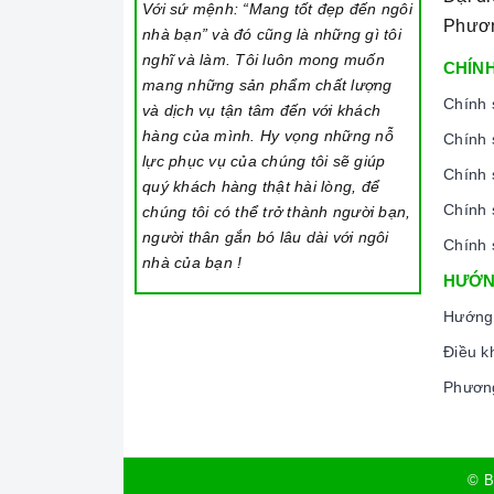
Với sứ mệnh: “Mang tốt đẹp đến ngôi
Phươ
nhà bạn” và đó cũng là những gì tôi
Ả
nghĩ và làm. Tôi luôn mong muốn
CHÍNH
mang những sản phẩm chất lượng
2. Các chức năng, hệ thống trên
Vòi nước Ar
Chính 
và dịch vụ tận tâm đến với khách
ngoài xoay 360 độ vòi
Vòi nước Argo G-2485
hàng của mình. Hy vọng những nỗ
Chính 
lực phục vụ của chúng tôi sẽ giúp
đơn giản cho phạm vi sử dụng được rộng h
Chính 
quý khách hàng thật hài lòng, để
nữa, với nút nhấn trên đầu vòi cho phép b
Chính 
chúng tôi có thể trở thành người bạn,
chùm tia hoặc dạng hoa sen tiện lợi cho b
người thân gắn bó lâu dài với ngôi
Chính 
dùng nước nóng hay nước lạnh thì bạn chỉ 
nhà của bạn !
HƯỚN
sử dụng theo ý mình.
Hướng
Với những ưu điểm nổi bật như trên thì
người bạn đồng hành thân thiết nhất của ng
Điều k
mỗi gia đình hiện nay, nhất là trong cuộc s
Phương
nội trợ vừa phải làm nhiều công việc lại cò
© B