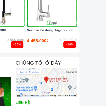
2388
Vòi rửa lõi đồng Argo I-2385
Vòi rửa lõi đồng
8.950.000₫
4.950.000₫
4.455.000₫
3.555.000₫
- 10%
- 10%
CHÚNG TÔI Ở ĐÂY
LIÊN HỆ