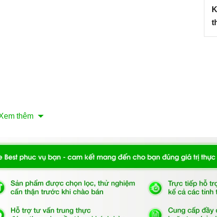
K
t
Xem thêm
nh minh họa
ớc Argo G-2485
ạt có thể xoay 360 độ và chất liệu siêu bền mang đến
hi lựa chọn sử dụng sản phẩm. Và hôm nay, hãy cùng
2485-02 Snova có những ưu điểm và tính năng nổi bật gì