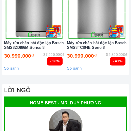
Máy rửa chén bát độc lập Bosch
Máy rửa chén bát độc lập Bosch
SMS8ZDI86M Series 8
SMS8TCI04E Serie 8
37.990.000₫
52.850.000₫
30.990.000₫
30.990.000₫
- 18%
- 41%
So sánh
So sánh
LỜI NGỎ
HOME BEST - MR. DUY PHƯƠNG