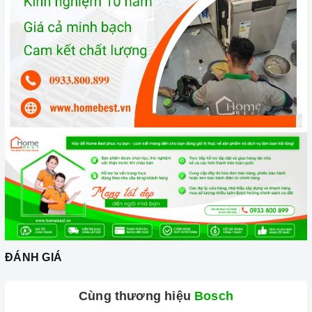
rõ ràng.
Chế độ hỗ trợ bảo hành linh hoạt:
Hướng dẫn sử dụng,
lắp đặt, chế độ bảo hành chính hãng, hậu mãi chuyên
nghiệp, đảm bảo rằng quý khách sẽ có trải nghiệm tuyệt vời
và không gặp bất kỳ khó khăn nào trong quá trình sử dụng
sản phẩm.
Vận chuyển lắp đặt nhanh chóng:
Đội ngũ tư vấn viên,
nhân viên và kỹ thuật viên chuyên nghiệp, tận tâm sẽ đồng
hành cùng quý khách trong quá trình mua sắm và sử dụng
sản phẩm.
ĐÁNH GIÁ
Cùng thương hiệu
Bosch