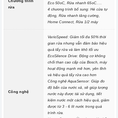
Chương trình
chén
Eco 50oC, Rửa nhanh 65oC.....
rửa
4 chương trình bổ sung: Hé cửa tự
Công nghệ rửa độc đáo giúp bảo vệ và ngăn ngừa quá trình
động, Rửa nhanh tăng cường,
ăn mòn thuỷ tinh
Home Connect, Rửa 1/2 máy
2. Một số lưu ý khi sử dụng sản phẩm
Sử dụng đúng chất tẩy rửa:
Máy rửa chén
sử dụng các chất
VarioSpeed: Giảm tối đa 50% thời
tẩy rửa chuyên dụng, không gây hại cho máy. Bạn nên sử dụng
gian rửa nhưng vẫn đảm bảo hiệu
bột rửa chén, viên rửa chén hoặc muối rửa chén theo hướng
quả tẩy rửa và làm khô tối ưu
dẫn của nhà sản xuất.
EcoSilence Drive: Động cơ không
chổi than cao cấp của Bosch, máy
Sắp xếp bát đĩa đúng cách: Trước khi cho bát đĩa vào
máy rửa
hoạt động mạnh mẽ hơn, yên tĩnh
chén
, bạn cần sắp xếp chúng đúng cách để bát đĩa được rửa
và hiệu quả tẩy rửa cao hơn
sạch và khô ráo hoàn toàn. Bạn cần chú ý:
Công nghệ AquaSensor: Giúp đo
Loại bỏ thức ăn thừa khỏi bát đĩa trước khi cho vào
máy rửa
độ bẩn của nước xả, sẽ giúp lượng
Công nghệ
chén
.
nước này được tái sử dụng, tiết
kiệm nước một cách hiệu quả, giảm
Sắp xếp bát đĩa sao cho các vật dụng không va chạm với
được từ 3 - 6 lít nước trong quá
nhau.
trình rửa.
Sắp xếp bát đĩa ở vị trí phù hợp với chương trình rửa.