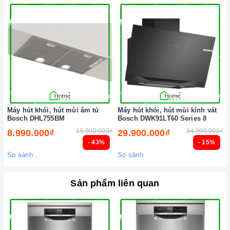
Đến với Home Best, chúng tôi tự hào cung cấp đến khách hàng
đa dạng các dòng
máy rửa chén BOSCH
nổi tiếng, cam kết về
chất lượng và nguồn gốc sản phẩm chính hãng. Chúng tôi tự
tin mang đến cho quý khách hàng dịch vụ chăm sóc khách
hàng tận tâm và chính sách bảo hành, hậu mãi chuyên nghiệp
nhất.
Xem thêm tại đây:
Home Best Care - Trung tâm bảo trì, sửa
chữa thiết bị nhà bếp cao cấp
Máy hút khói, hút mùi âm tủ
Máy hút khói, hút mùi kính vát
Bosch DHL755BM
Bosch DWK91LT60 Series 8
15.900.000₫
34.990.000₫
8.990.000₫
29.900.000₫
- 43%
- 15%
So sánh
So sánh
Sản phẩm liên quan