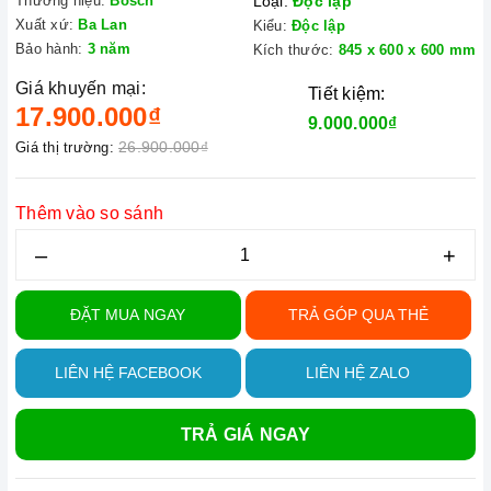
Thương hiệu:
Bosch
Loại:
Độc lập
Xuất xứ:
Ba Lan
Kiểu:
Độc lập
Bảo hành:
3 năm
Kích thước:
845 x 600 x 600 mm
Giá khuyến mại:
Tiết kiệm:
17.900.000₫
9.000.000₫
26.900.000₫
Giá thị trường:
Thêm vào so sánh
–
+
ĐẶT MUA NGAY
TRẢ GÓP QUA THẺ
LIÊN HỆ FACEBOOK
LIÊN HỆ ZALO
TRẢ GIÁ NGAY