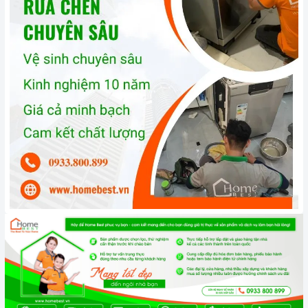
sinh.
Bảo quản
máy rửa chén
đúng cách: Khi không sử dụng
máy
rửa chén
, bạn nên tắt nguồn và xả hết nước trong máy. Bạn
cũng nên đóng cửa máy để ngăn bụi bẩn và côn trùng xâm
nhập.
3. Tại sao nên chọn mua sản phẩm tại Home Best?
Cam kết hàng chính hãng:
Chúng tôi cam kết cung cấp sản
phẩm chính hãng 100%, có nguồn gốc, xuất xứ và chứng từ
rõ ràng.
Chế độ hỗ trợ bảo hành linh hoạt:
Hướng dẫn sử dụng,
lắp đặt, chế độ bảo hành chính hãng, hậu mãi chuyên
nghiệp, đảm bảo rằng quý khách sẽ có trải nghiệm tuyệt vời
và không gặp bất kỳ khó khăn nào trong quá trình sử dụng
sản phẩm.
Vận chuyển lắp đặt nhanh chóng:
Đội ngũ tư vấn viên,
nhân viên và kỹ thuật viên chuyên nghiệp, tận tâm sẽ đồng