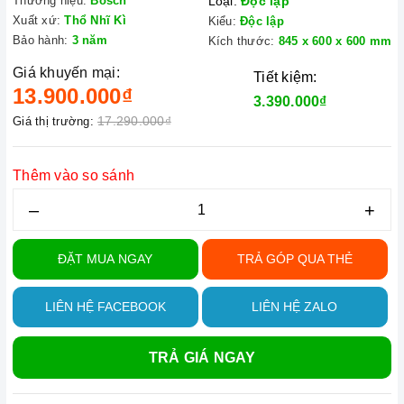
Thương hiệu:
Bosch
Loại:
Độc lập
Xuất xứ:
Thổ Nhĩ Kì
Kiểu:
Độc lập
Bảo hành:
3 năm
Kích thước:
845 x 600 x 600 mm
Giá khuyến mại:
Tiết kiệm:
13.900.000₫
3.390.000₫
17.290.000₫
Giá thị trường:
Thêm vào so sánh
–
+
ĐẶT MUA NGAY
TRẢ GÓP QUA THẺ
LIÊN HỆ FACEBOOK
LIÊN HỆ ZALO
TRẢ GIÁ NGAY