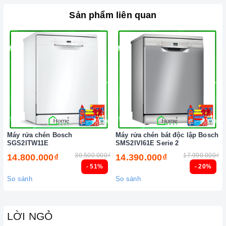
Sản phẩm liên quan
Máy rửa chén Bosch
Máy rửa chén bát độc lập Bosch
SGS2ITW11E
SMS2IVI61E Serie 2
30.500.000₫
17.990.000₫
14.800.000₫
14.390.000₫
- 51%
- 20%
So sánh
So sánh
LỜI NGỎ