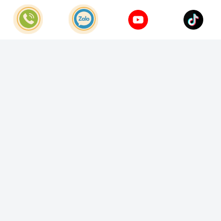
© Bản quyền thuộc về
Công Ty TNHH Home Best Việt Nam
Cung cấp bởi
Sapo