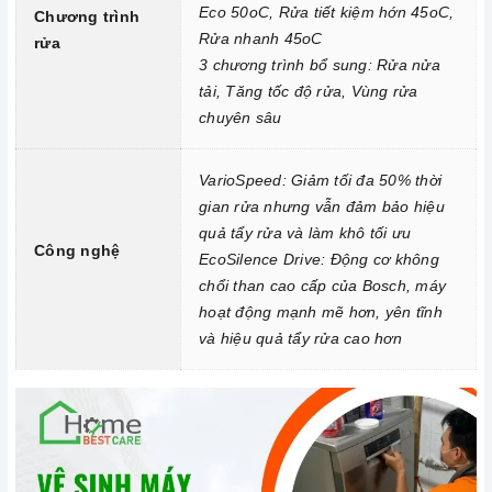
rửa chén hoặc muối rửa chén theo hướng dẫn của nhà sản
Eco 50oC, Rửa tiết kiệm hớn 45oC,
Chương trình
Rửa nhanh 45oC
xuất.
rửa
3 chương trình bổ sung: Rửa nửa
Sắp xếp bát đĩa đúng cách: Trước khi cho bát đĩa vào
Máy rửa
tải, Tăng tốc độ rửa, Vùng rửa
chén bát bán âm Bosch SMU53M75EU Serie 4
, bạn cần sắp
chuyên sâu
xếp chúng đúng cách để bát đĩa được rửa sạch và khô ráo
hoàn toàn. Bạn cần chú ý:
VarioSpeed: Giảm tối đa 50% thời
Loại bỏ thức ăn thừa khỏi bát đĩa trước khi cho vào
máy rửa
gian rửa nhưng vẫn đảm bảo hiệu
chén
.
quả tẩy rửa và làm khô tối ưu
Công nghệ
EcoSilence Drive: Động cơ không
Sắp xếp bát đĩa sao cho các vật dụng không va chạm với
chổi than cao cấp của Bosch, máy
nhau.
hoạt động mạnh mẽ hơn, yên tĩnh
Sắp xếp bát đĩa ở vị trí phù hợp với chương trình rửa.
và hiệu quả tẩy rửa cao hơn
Lựa chọn chương trình rửa phù hợp: Mỗi chương trình rửa có
một mục đích và thời gian khác nhau. Bạn nên lựa chọn
chương trình rửa phù hợp với lượng và mức độ bẩn của bát
đĩa.
Vệ sinh
máy rửa chén
định kỳ: Bạn nên vệ sinh
máy rửa chén