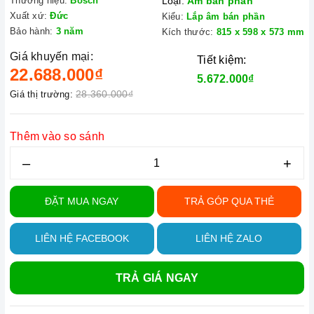
Thương hiệu:
Bosch
Loại:
Âm bán phần
Xuất xứ:
Đức
Kiểu:
Lắp âm bán phần
Bảo hành:
3 năm
Kích thước:
815 x 598 x 573 mm
Giá khuyến mại:
Tiết kiệm:
22.688.000₫
5.672.000₫
28.360.000₫
Giá thị trường:
Thêm vào so sánh
–
+
ĐẶT MUA NGAY
TRẢ GÓP QUA THẺ
LIÊN HỆ FACEBOOK
LIÊN HỆ ZALO
TRẢ GIÁ NGAY