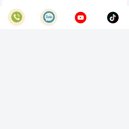
© Bản quyền thuộc về
Công Ty TNHH Home Best Việt Nam
Cung cấp bởi
Sapo