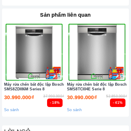
nhất.
Xem thêm tại đây:
Home Best Care - Trung tâm bảo trì, sửa
Sản phẩm liên quan
chữa thiết bị nhà bếp cao cấp
Máy rửa chén bát độc lập Bosch
Máy rửa chén bát độc lập Bosch
SMS8ZDI86M Series 8
SMS8TCI04E Serie 8
37.990.000₫
52.850.000₫
30.990.000₫
30.990.000₫
- 18%
- 41%
So sánh
So sánh