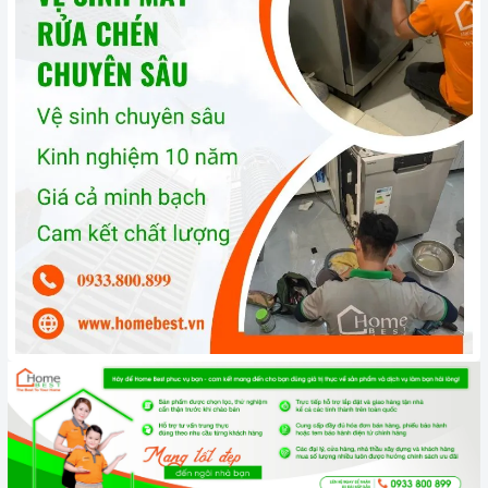
định kỳ để loại bỏ cặn bẩn, ngăn ngừa vi khuẩn phát triển. Bạn
có thể vệ sinh
máy rửa chén
bằng cách sử dụng các chất tẩy
rửa chuyên dụng hoặc bằng cách chạy chương trình rửa vệ
sinh.
Bảo quản
máy rửa chén
đúng cách: Khi không sử dụng
máy
rửa chén
, bạn nên tắt nguồn và xả hết nước trong máy. Bạn
cũng nên đóng cửa máy để ngăn bụi bẩn và côn trùng xâm
nhập.
3. Tại sao nên chọn mua sản phẩm tại Home Best?
Cam kết hàng chính hãng:
Chúng tôi cam kết cung cấp sản
phẩm chính hãng 100%, có nguồn gốc, xuất xứ và chứng từ
rõ ràng.
Chế độ hỗ trợ bảo hành linh hoạt:
Hướng dẫn sử dụng,
lắp đặt, chế độ bảo hành chính hãng, hậu mãi chuyên
nghiệp, đảm bảo rằng quý khách sẽ có trải nghiệm tuyệt vời
và không gặp bất kỳ khó khăn nào trong quá trình sử dụng