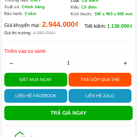
Thương hiệu:
KAFF
Loại:
Cổ điển
Xuất xứ:
Chính hãng
Kiểu:
Cổ điển
Bảo hành:
3 năm
Kích thước:
100 x 465 x 600 mm
2.944.000₫
Giá khuyến mại:
Tiết kiệm:
1.136.000₫
4.080.000₫
Giá thị trường:
Thêm vào so sánh
–
+
ĐẶT MUA NGAY
TRẢ GÓP QUA THẺ
LIÊN HỆ FACEBOOK
LIÊN HỆ ZALO
TRẢ GIÁ NGAY