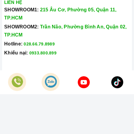
LIÊN HỆ
SHOWROOM1:
215 Âu Cơ, Phường 05, Quận 11,
TP.HCM
SHOWROOM2:
Trần Não, Phường Bình An, Quận 02,
TP.HCM
Hotline:
028.66.79.8989
Khiếu nại:
0933.800.899
© Bản quyền thuộc về
Công Ty TNHH Home Best Việt Nam
Cung cấp bởi
Sapo