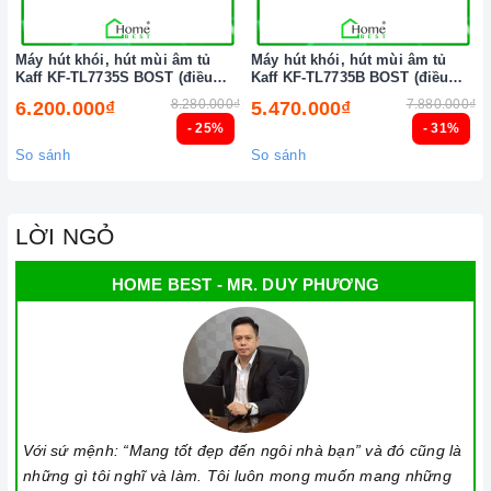
Máy hút khói, hút mùi âm tủ
Máy hút khói, hút mùi âm tủ
Kaff KF-TL7735S BOST (điều
Kaff KF-TL7735B BOST (điều
khiển cảm biến vẫy tay)
khiển cảm biến vẫy tay)
8.280.000₫
7.880.000₫
6.200.000₫
5.470.000₫
- 25%
- 31%
So sánh
So sánh
LỜI NGỎ
HOME BEST - MR. DUY PHƯƠNG
Với sứ mệnh: “Mang tốt đẹp đến ngôi nhà bạn” và đó cũng là
những gì tôi nghĩ và làm. Tôi luôn mong muốn mang những