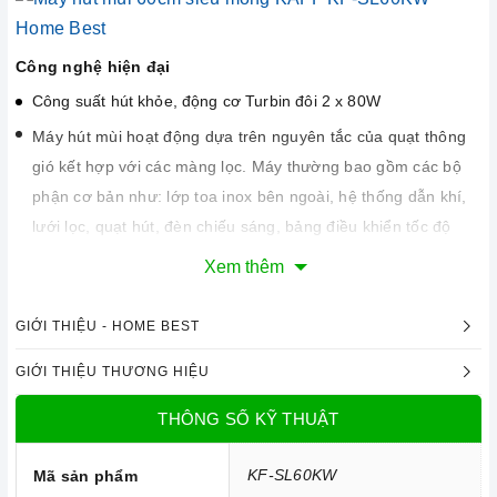
Công nghệ hiện đại
Công suất hút khỏe, động cơ Turbin đôi 2 x 80W
Máy hút mùi hoạt động dựa trên nguyên tắc của quạt thông
gió kết hợp với các màng lọc. Máy thường bao gồm các bộ
phận cơ bản như: lớp toa inox bên ngoài, hệ thống dẫn khí,
lưới lọc, quạt hút, đèn chiếu sáng, bảng điều khiển tốc độ
hút.
Xem thêm
Hệ thống đèn chiếu sáng của máy gồm đèn LED
BAR 15W dài có tác dụng chiếu sáng và làm cho công việc
GIỚI THIỆU - HOME BEST
nấu ăn thêm thuận lợi.
GIỚI THIỆU THƯƠNG HIỆU
Chức năng an toàn
Máy sử dụng phương pháp hút mùi trực tiếp tức mùi được
THÔNG SỐ KỸ THUẬT
đẩy ra ngoài theo đường ống thoát
D120
. Đồng thời chức
năng khử mùi bằng than hoạt tính sẽ giúp cho không khí
KF-SL60KW
Mã sản phẩm