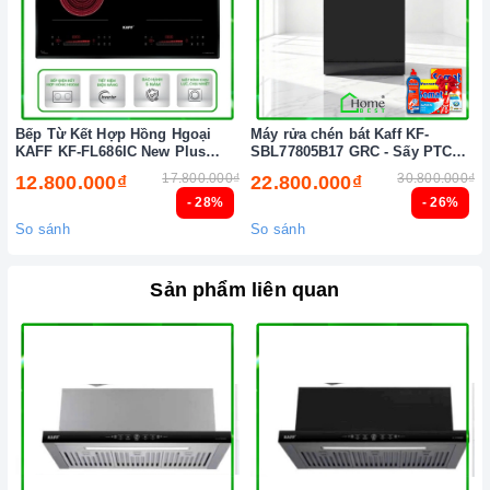
Bếp Từ Kết Hợp Hồng Hgoại
Máy rửa chén bát Kaff KF-
KAFF KF-FL686IC New Plus
SBL77805B17 GRC - Sấy PTC
(New 2026)
Tự động (New 2026)
17.800.000₫
30.800.000₫
12.800.000₫
22.800.000₫
- 28%
- 26%
So sánh
So sánh
Sản phẩm liên quan