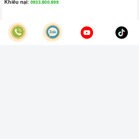
Khiếu nại:
0933.800.899
© Bản quyền thuộc về
Công Ty TNHH Home Best Việt Nam
Cung cấp bởi
Sapo