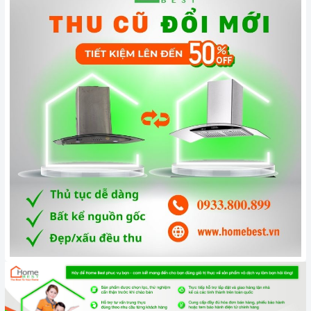
lắp đặt, chế độ bảo hành chính hãng, hậu mãi chuyên
nghiệp, đảm bảo rằng quý khách sẽ có trải nghiệm tuyệt vời
và không gặp bất kỳ khó khăn nào trong quá trình sử dụng
sản phẩm.
Vận chuyển lắp đặt nhanh chóng:
Đội ngũ tư vấn viên,
nhân viên và kỹ thuật viên chuyên nghiệp, tận tâm sẽ đồng
hành cùng quý khách trong quá trình mua sắm và sử dụng
sản phẩm.
Đến với
Home Best
, chúng tôi tự hào cung cấp đến khách hàng
đa dạng các dòng
máy hút khói KAFF
nổi tiếng, cam kết về