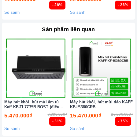
- 28%
- 26%
So sánh
So sánh
Sản phẩm liên quan
Máy hút khói, hút mùi âm tủ
Máy hút khói, hút mùi đảo KAFF
Kaff KF-TL7735B BOST (điều
KF-IS380CRB
khiển cảm biến vẫy tay)
7.880.000₫
23.800.000₫
5.470.000₫
15.470.000₫
- 31%
- 35%
So sánh
So sánh