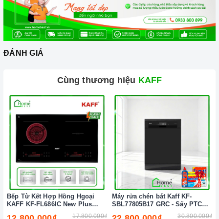
chất lượng và nguồn gốc sản phẩm chính hãng. Chúng tôi tự
tin mang đến cho quý khách hàng dịch vụ chăm sóc khách
hàng tận tâm và chính sách bảo hành, hậu mãi chuyên nghiệp
nhất.
ĐÁNH GIÁ
Xem thêm tại đây:
Home Best Care - Trung tâm bảo trì, sửa
chữa thiết bị nhà bếp cao cấp
Cùng thương hiệu
KAFF
Bếp Từ Kết Hợp Hồng Hgoại
Máy rửa chén bát Kaff KF-
KAFF KF-FL686IC New Plus
SBL77805B17 GRC - Sấy PTC
(New 2026)
Tự động (New 2026)
17.800.000₫
30.800.000₫
12.800.000₫
22.800.000₫