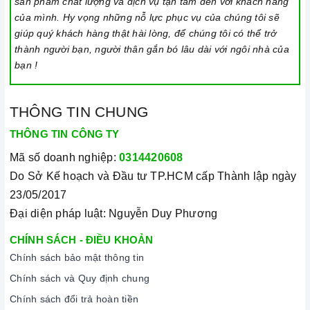
nhất.
sản phẩm chất lượng và dịch vụ tận tâm đến với khách hàng
của mình. Hy vọng những nỗ lực phục vụ của chúng tôi sẽ
Xem thêm tại đây:
Home Best Care - Trung tâm bảo trì, sửa
giúp quý khách hàng thật hài lòng, để chúng tôi có thể trở
chữa thiết bị nhà bếp cao cấp
thành người bạn, người thân gắn bó lâu dài với ngôi nhà của
bạn !
THÔNG TIN CHUNG
THÔNG TIN CÔNG TY
Mã số doanh nghiệp:
0314420608
Do Sở Kế hoạch và Đầu tư TP.HCM cấp Thành lập ngày
23/05/2017
Đại diện pháp luật: Nguyễn Duy Phương
CHÍNH SÁCH - ĐIỀU KHOẢN
Chính sách bảo mật thông tin
Chính sách và Quy định chung
Chính sách đổi trả hoàn tiền