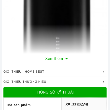
Xem thêm
GIỚI THIỆU - HOME BEST
GIỚI THIỆU THƯƠNG HIỆU
Máy hút khói, hút mùi đảo KAFF KF-IS380CRB |
THÔNG SỐ KỸ THUẬT
Homebest
KF-IS380CRB
Mã sản phẩm