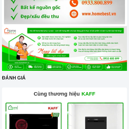
năng khử mùi bằng than hoạt tính sẽ giúp cho không khí
trong phòng bếp luôn sạch sẽ. Cách thức này sẽ giúp máy có
hiệu quả tới 100% và mùi sẽ được đẩy hoàn toàn ra ngoài
trời.
Độ ồn tối đa của máy ở mức thấp rất êm không ảnh hưởng
đến sinh hoạt gia đình bạn. Tổng điện năng tiêu thu điện của
máy khiến bạn phải ngạc nhiên vì 6 đến 7 tiếng đồng hồ hoạt
động của máy mới hết có 1 số điện của bạn.
2. Một số lưu ý khi sử dụng sản phẩm
Đối với những chiếc máy hút mùi sử dụng than hoạt tính, bạn
ĐÁNH GIÁ
nên thay than từ 6 tháng đến 1 năm một lần để đảm bảo hiệu
quả khử mùi.
Cùng thương hiệu
KAFF
Luôn lau chùi máy bằng giẻ mềm, có chất tẩy rửa.
Không sử dụng máy khi nguồn điện chập chờn.
Để tránh gây hại đến động cơ bên trong máy bạn không nên
để nước hoặc vật cứng lọt vào trong máy.
Đặc biệt để tiết kiệm điện và tăng tuổi thọ cho máy hơn hết