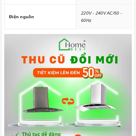
Kích thước Máy hút khói, hút mùi đảo KAFF KF-
220V - 240V AC/50 -
IS380CRB | Homebest
Điện nguồn
60Hz
Công nghệ hiện đại
Công suất hút khỏe, motor 1 x 170W
Máy hút mùi
hoạt động dựa trên nguyên tắc của quạt thông
gió kết hợp với các màng lọc.
Máy
thường bao gồm các bộ
phận cơ bản như: lớp toa inox bên ngoài, hệ thống dẫn khí,
lưới lọc, quạt hút, đèn chiếu sáng, bảng điều khiển tốc độ
hút.
Hệ thống đèn chiếu sáng của máy gồm Led Bar 3 x 2W có
tác dụng chiếu sáng và làm cho công việc nấu ăn thêm thuận
lợi.
Chức năng an toàn
Máy sử dụng phương pháp hút mùi trực tiếp tức mùi được
đẩy ra ngoài theo đường ống thoát
D150
. Đồng thời chức