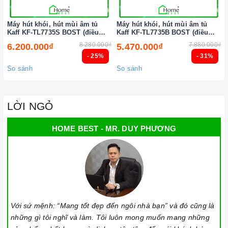
sản phẩm.
Vận chuyển lắp đặt nhanh chóng:
Đội ngũ tư vấn viên,
Máy hút khói, hút mùi âm tủ
Máy hút khói, hút mùi âm tủ
Kaff KF-TL7735S BOST (điều
Kaff KF-TL7735B BOST (điều
nhân viên và kỹ thuật viên chuyên nghiệp, tận tâm sẽ đồng
khiển cảm biến vẫy tay)
khiển cảm biến vẫy tay)
8.280.000₫
7.880.000₫
6.200.000₫
5.470.000₫
hành cùng quý khách trong quá trình mua sắm và sử dụng
- 25%
- 31%
sản phẩm.
So sánh
So sánh
LỜI NGỎ
HOME BEST - MR. DUY PHƯƠNG
Đến với
Home Best
, chúng tôi tự hào cung cấp đến khách hàng
đa dạng các dòng
máy hút khói KAFF
nổi tiếng, cam kết về
chất lượng và nguồn gốc sản phẩm chính hãng. Chúng tôi tự
tin mang đến cho quý khách hàng dịch vụ chăm sóc khách
Với sứ mệnh: “Mang tốt đẹp đến ngôi nhà bạn” và đó cũng là
hàng tận tâm và chính sách bảo hành, hậu mãi chuyên nghiệp
những gì tôi nghĩ và làm. Tôi luôn mong muốn mang những