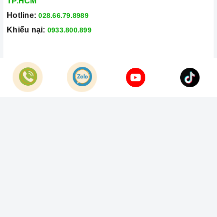
TP.HCM
Hotline:
028.66.79.8989
Khiếu nại:
0933.800.899
© Bản quyền thuộc về
Công Ty TNHH Home Best Việt Nam
Cung cấp bởi
Sapo