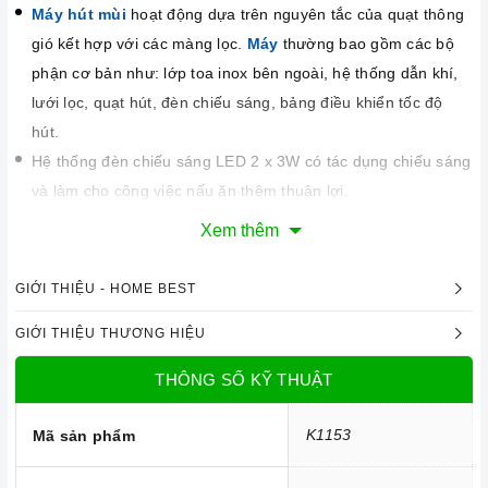
Máy hút mùi
hoạt động dựa trên nguyên tắc của quạt thông
gió kết hợp với các màng lọc.
Máy
thường bao gồm các bộ
phận cơ bản như: lớp toa inox bên ngoài, hệ thống dẫn khí,
lưới lọc, quạt hút, đèn chiếu sáng, bảng điều khiển tốc độ
hút.
Hệ thống đèn chiếu sáng LED 2 x 3W có tác dụng chiếu sáng
và làm cho công việc nấu ăn thêm thuận lợi.
Chức năng an toàn
Xem thêm
Máy
sử dụng phương pháp hút mùi trực tiếp tức mùi được
đẩy ra ngoài theo đường ống thoát
D120
. Đồng thời chức
GIỚI THIỆU - HOME BEST
năng khử mùi bằng than hoạt tính sẽ giúp cho không khí
GIỚI THIỆU THƯƠNG HIỆU
trong phòng bếp luôn sạch sẽ. Cách thức này sẽ giúp
máy
có
hiệu quả tới 100% và mùi sẽ được đẩy hoàn toàn ra ngoài
THÔNG SỐ KỸ THUẬT
trời.
Độ ồn tối đa của
máy
ở mức thấp rất êm không ảnh hưởng
K1153
Mã sản phẩm
đến sinh hoạt gia đình bạn. Tổng điện năng tiêu thu điện của