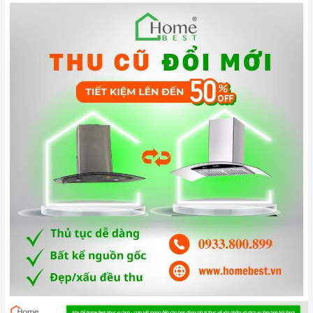
Đến với
Home Best
, chúng tôi tự hào cung cấp đến khách
hàng đa dạng các dòng
máy hút khói MALLOCA
nổi tiếng,
cam kết về chất lượng và nguồn gốc sản phẩm chính hãng.
Chúng tôi tự tin mang đến cho quý khách hàng dịch vụ chăm
sóc khách hàng tận tâm và chính sách bảo hành, hậu mãi
chuyên nghiệp nhất.
Xem thêm tại đây:
Home Best Care - Trung tâm bảo trì, sửa
chữa thiết bị nhà bếp cao cấp