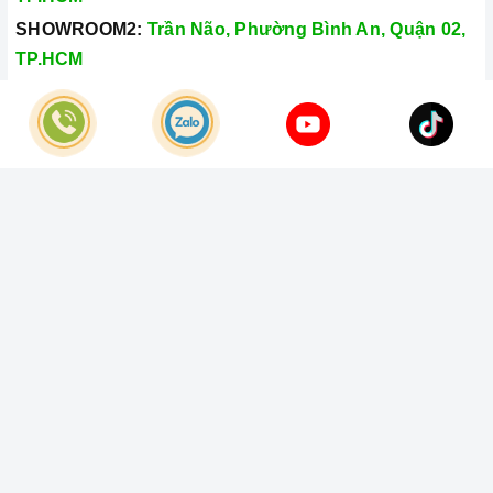
SHOWROOM2:
Trần Não, Phường Bình An, Quận 02,
TP.HCM
Hotline:
028.66.79.8989
Khiếu nại:
0933.800.899
© Bản quyền thuộc về
Công Ty TNHH Home Best Việt Nam
Cung cấp bởi
Sapo