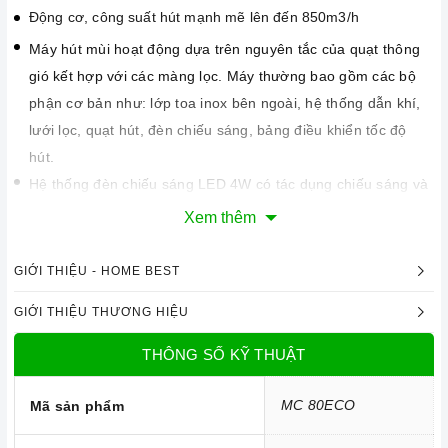
Động cơ, công suất hút mạnh mẽ lên đến 850m3/h
Máy hút mùi hoạt động dựa trên nguyên tắc của quạt thông
gió kết hợp với các màng lọc. Máy thường bao gồm các bộ
phận cơ bản như: lớp toa inox bên ngoài, hệ thống dẫn khí,
lưới lọc, quạt hút, đèn chiếu sáng, bảng điều khiển tốc độ
hút.
Hệ thống đèn chiếu sáng LED 4W có tác dụng chiếu sáng và
làm cho công việc nấu ăn thêm thuận lợi.
Xem thêm
Chức năng an toàn
Máy sử dụng phương pháp hút mùi trực tiếp tức mùi được
GIỚI THIỆU - HOME BEST
đẩy ra ngoài theo đường ống thoát
D150
. Đồng thời chức
GIỚI THIỆU THƯƠNG HIỆU
năng khử mùi bằng than hoạt tính sẽ giúp cho không khí
trong phòng bếp luôn sạch sẽ. Cách thức này sẽ giúp máy có
THÔNG SỐ KỸ THUẬT
hiệu quả tới 100% và mùi sẽ được đẩy hoàn toàn ra ngoài
MC 80ECO
Mã sản phẩm
trời.
Độ ồn tối đa của máy ở mức thấp rất êm không ảnh hưởng