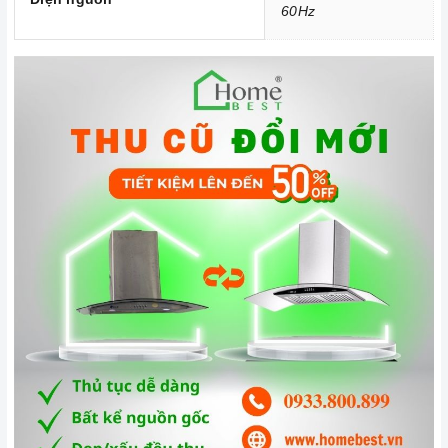
60Hz
Đến với
Home Best
, chúng tôi tự hào cung cấp đến khách hàng
đa dạng các dòng
máy hút khói MALLOCA
nổi tiếng, cam kết về
chất lượng và nguồn gốc sản phẩm chính hãng. Chúng tôi tự
tin mang đến cho quý khách hàng dịch vụ chăm sóc khách
hàng tận tâm và chính sách bảo hành, hậu mãi chuyên nghiệp
nhất.
Xem thêm tại đây:
Home Best Care - Trung tâm bảo trì, sửa
chữa thiết bị nhà bếp cao cấp