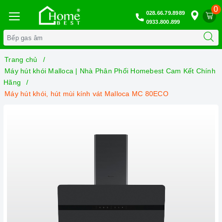
0
028.66.79.8989
0933.800.899
Trang chủ
Máy hút khói Malloca | Nhà Phân Phối Homebest Cam Kết Chính
Hãng
Máy hút khói, hút mùi kính vát Malloca MC 80ECO