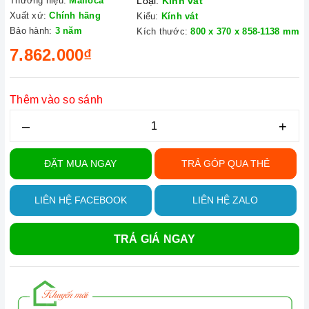
Thương hiệu:
Malloca
Loại:
Kính vát
Xuất xứ:
Chính hãng
Kiểu:
Kính vát
Bảo hành:
3 năm
Kích thước:
800 x 370 x 858-1138 mm
7.862.000₫
Thêm vào so sánh
–
+
ĐẶT MUA NGAY
TRẢ GÓP QUA THẺ
LIÊN HỆ FACEBOOK
LIÊN HỆ ZALO
TRẢ GIÁ NGAY