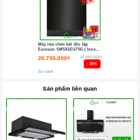
Máy rửa chén bát độc lập
Eurosun SMS81EU75G ( Inox
BLACK ) Serial 7
29.680.000₫
20.755.000₫
- 30%
So sánh
Sản phẩm liên quan