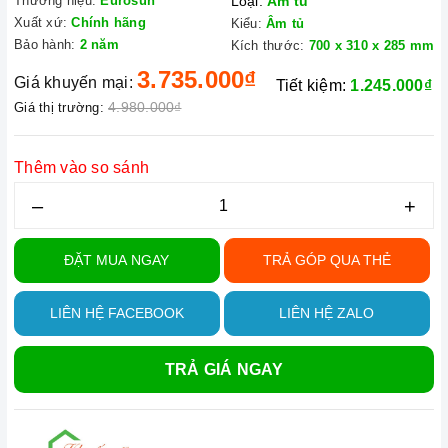
Thương hiệu:
Eurosun
Loại:
Âm tủ
Xuất xứ:
Chính hãng
Kiểu:
Âm tủ
Bảo hành:
2 năm
Kích thước:
700 x 310 x 285 mm
3.735.000₫
Giá khuyến mại:
Tiết kiệm:
1.245.000₫
4.980.000₫
Giá thị trường:
Thêm vào so sánh
–
+
ĐẶT MUA NGAY
TRẢ GÓP QUA THẺ
LIÊN HỆ FACEBOOK
LIÊN HỆ ZALO
TRẢ GIÁ NGAY