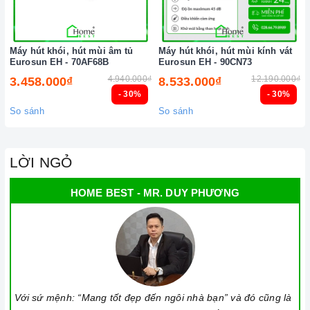
Máy hút khói, hút mùi âm tủ
Máy hút khói, hút mùi kính vát
Eurosun EH - 70AF68B
Eurosun EH - 90CN73
4.940.000₫
12.190.000₫
3.458.000₫
8.533.000₫
- 30%
- 30%
So sánh
So sánh
LỜI NGỎ
HOME BEST - MR. DUY PHƯƠNG
Với sứ mệnh: “Mang tốt đẹp đến ngôi nhà bạn” và đó cũng là