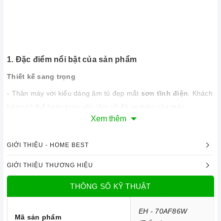
1. Đặc điểm nổi bật của sản phẩm
Thiết kế sang trọng
- Thân máy với kiểu dáng âm tủ đẹp mắt
sơn tĩnh điện
. Khách
hàng có thể hoàn toàn yên tâm về độ an toàn của máy.
Xem thêm
- Với
kích thước 700 x 310 x 285 mm
, máy có thể kết hợp với
rất nhiều kiểu bếp vì hầu hết các bếp đều có kích thước tương
GIỚI THIỆU - HOME BEST
xứng. Máy phù hợp với những không gian rộng rãi sẽ tăng
thêm vẻ sang trọng cho gian bếp của bạn.
GIỚI THIỆU THƯƠNG HIỆU
THÔNG SỐ KỸ THUẬT
Công nghệ hiện đại
EH - 70AF86W
Mã sản phẩm