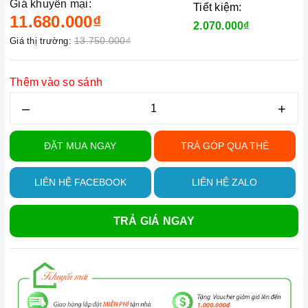
Giá khuyến mại:
Tiết kiệm:
11.680.000₫
2.070.000₫
13.750.000₫
Giá thị trường:
Thêm vào so sánh
–
+
ĐẶT MUA NGAY
TRẢ GÓP QUA THẺ
LIÊN HỆ FACEBOOK
LIÊN HỆ ZALO
TRẢ GIÁ NGAY