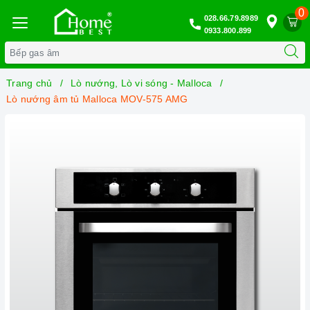
0
028.66.79.8989
0933.800.899
Trang chủ
Lò nướng, Lò vi sóng - Malloca
Lò nướng âm tủ Malloca MOV-575 AMG