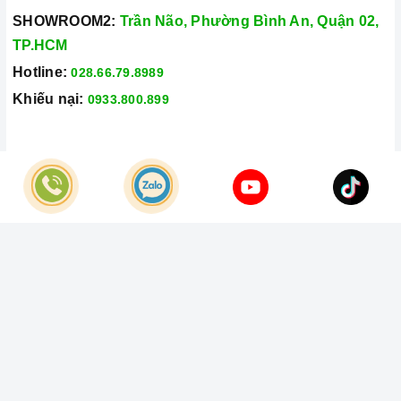
SHOWROOM2:
Trần Não, Phường Bình An, Quận 02,
TP.HCM
Hotline:
028.66.79.8989
Khiếu nại:
0933.800.899
© Bản quyền thuộc về
Công Ty TNHH Home Best Việt Nam
Cung cấp bởi
Sapo