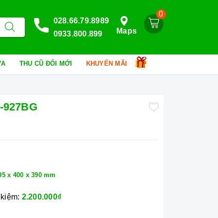
0
028.66.79.8989
Maps
0933.800.899
HỮA
THU CŨ ĐỔI MỚI
KHUYẾN MÃI
W-927BG
95 x 400 x 390 mm
 kiệm:
2.200.000₫