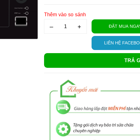
Thêm vào so sánh
–
+
ĐẶT MUA NGA
LIÊN HỆ FACEB
TRẢ G