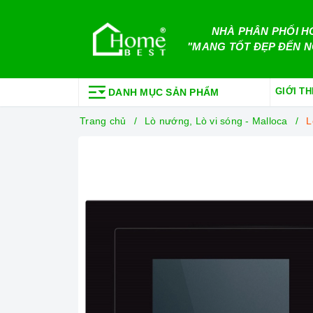
NHÀ PHÂN PHỐI H
"MANG TỐT ĐẸP ĐẾN N
GIỚI TH
DANH MỤC SẢN PHẨM
Trang chủ
Lò nướng, Lò vi sóng - Malloca
L