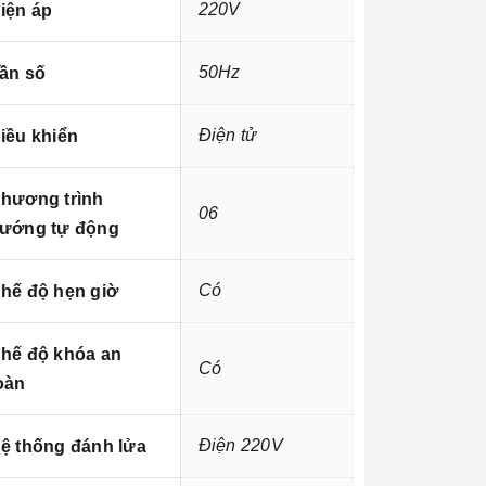
220V
iện áp
50Hz
ần số
Điện tử
iều khiển
hương trình
06
ướng tự động
Có
hế độ hẹn giờ
hế độ khóa an
Có
oàn
Điện 220V
ệ thống đánh lửa