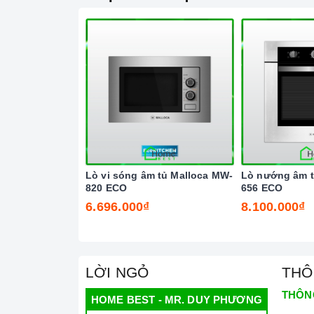
Lò vi sóng âm tủ Malloca MW-
Lò nướng âm t
820 ECO
656 ECO
6.696.000₫
8.100.000₫
LỜI NGỎ
THÔ
THÔN
HOME BEST - MR. DUY PHƯƠNG