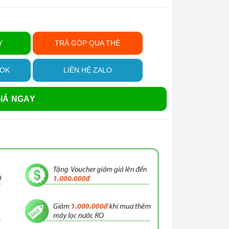
Y
TRẢ GÓP QUA THẺ
OOK
LIÊN HỆ ZALO
IÁ NGAY