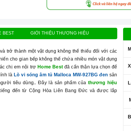
E BEST
GIỚI THIỆU THƯƠNG HIỆU
M
và trở thành một vật dụng không thể thiếu đối với các
khiến cho gian bếp không thể chứa nhiều món vật dụng
X
ác chị em nội trợ
Home Best
đã cẩn thận lựa chọn để
hính là
Lò vi sóng âm tủ Malloca MW-927BG đen
sản
gười tiêu dùng.. Đây là sản phẩm của
thương hiệu
L
i tiếng đến từ Cộng Hòa Liên Bang Đức và được lắp
M
B