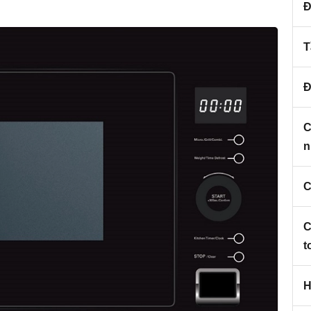
Đ
T
Đ
C
n
C
C
t
H