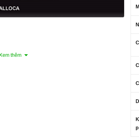
M
N
C
Xem thêm
C
Malloca MW-927BG | Homebest
 vi sóng âm tủ Malloca MW-927BG đen
C
được thiết kế âm tủ và tinh tế, nhỏ gọn, không chỉ tiết
m vẻ ưa nhìn cho căn bếp của bạn. Với thiết kế theo
D
bằng inox chống gỉ, không lưu dấu vân tay khiến lò vi
g trọng cho căn bếp của bạn, cửa kính cường lực 2 lớp
K
 trọng, góp phần tạo sự đẳng cấp cho căn bếp hiện đại
p