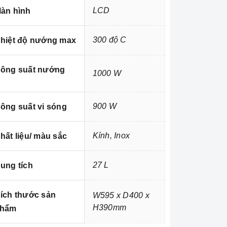
LCD
àn hình
300 độ C
hiệt độ nướng max
ông suất nướng
1000 W
900 W
ông suất vi sóng
Kính, Inox
hất liệu/ màu sắc
27 L
ung tích
ích thước sản
W595 x D400 x
H390mm
hẩm