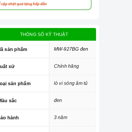
THÔNG SỐ KỸ THUẬT
MW-927BG đen
ã sản phẩm
Chính hãng
uất xứ
lò vi sóng âm tủ
oại sản phẩm
đen
àu sắc
3 năm
ảo hành