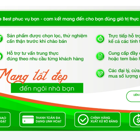
n
có thiết kế chuyên dụng với nhiều chức năng như:
 nhu cầu sử dụng đa dạng của người dùng. Với 6 mức
 khối lượng thức ăn và phương thức chế biến phù hợp
 ngon hấp dẫn như ở hàng mà không phải tốn nhiều
 phím khóa trẻ em an toàn để phòng ngừa trẻ em.
ng âm tủ Malloca MW-927BG đen
vỏ ngoài bằng inox sáng bóng không bị han gỉ. Cửa lò
m lưới bằng kim loại với khả năng chịu được nhiệt độ
n toàn tuyệt đối cho người sử dụng đồng thời bạn có
 đồng thời mang lại sự tinh tế, sang trọng cho căn bếp
 trên dây chuyền công nghệ cao, cửa lò làm bằng kính
ười sử dụng.
n
có dung tích 27 lít giúp cho bạn có thể đựng được
điều khiển phím bấm điện tử với 5
mức công suất vi
hỉnh theo ý thích để phù hợp nấu nướng với tất cả các
hiện đại dễ dàng sử dụng đối với cả người lớn và trẻ