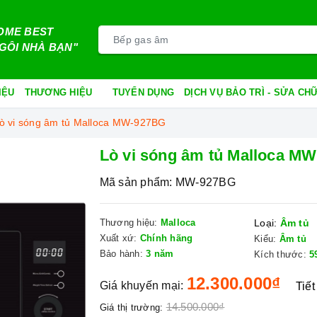
OME BEST
GÔI NHÀ BẠN"
IỆU
THƯƠNG HIỆU
TUYỂN DỤNG
DỊCH VỤ BẢO TRÌ - SỬA C
ò vi sóng âm tủ Malloca MW-927BG
Lò vi sóng âm tủ Malloca M
Mã sản phẩm:
MW-927BG
Thương hiệu:
Malloca
Loại:
Âm tủ
Xuất xứ:
Chính hãng
Kiểu:
Âm tủ
Bảo hành:
3 năm
Kích thước:
5
12.300.000₫
Giá khuyến mại:
Tiết
14.500.000₫
Giá thị trường: