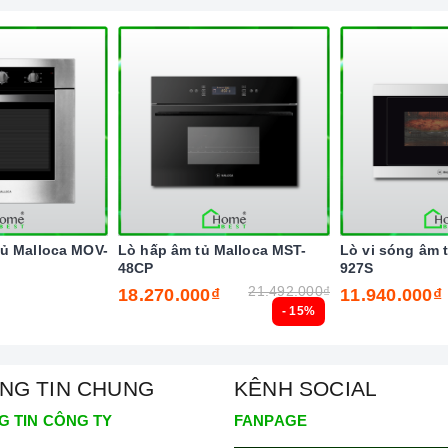
ủ Malloca MOV-
Lò hấp âm tủ Malloca MST-
Lò vi sóng âm 
48CP
927S
21.492.000₫
18.270.000₫
11.940.000₫
- 15%
NG TIN CHUNG
KÊNH SOCIAL
G TIN CÔNG TY
FANPAGE