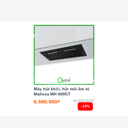
50W và công suất nướng 1000W giúp việc nấu nướng
vi sóng âm tủ Malloca MW-927BG đen
xứng đáng là
thiết nhất của người nội trợ, là vật dụng không thể
nhất là trong cuộc sống đầy năng động và luôn bận rộn
nhiều công việc lại còn chăm sóc cho bữa ăn của gia
Máy hút khói, hút mùi âm tủ
Malloca MH 600GT
8.208.000₫
6.590.000₫
- 20%