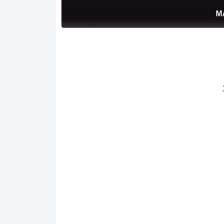
Lò vi sóng âm tủ 
1. Kiểu dáng và điểm nhấn không gian
Lò
Lò vi sóng âm tủ Malloca MW-927BG đen
kiệm tối đa không gian mà còn tô điểm thê
phong cách Châu Âu với khung và khoang lò 
sóng trông luôn sạch sẽ và mang lại vẻ san
trong xuốt dày bền tạo cho lò vẻ ngoài sang
của gia đình hay nhà hàng, khách sạn.