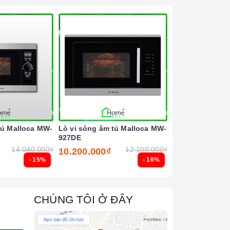
tủ Malloca MW-
Lò vi sóng âm tủ Malloca MW-
Lò vi sóng âm 
927DE
927I
14.040.000₫
12.100.000₫
10.200.000₫
9.770.000₫
- 15%
- 16%
CHÚNG TÔI Ở ĐÂY