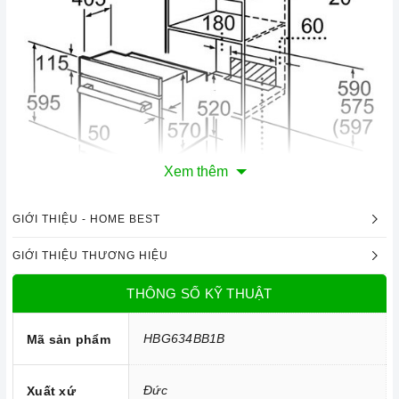
Xem thêm
GIỚI THIỆU - HOME BEST
GIỚI THIỆU THƯƠNG HIỆU
THÔNG SỐ KỸ THUẬT
Công nghệ hiện đại
HBG634BB1B
Mã sản phẩm
Với dung tích 71 lít, lò có thể sử dụng tiện lợi trong gia đình
có đông thành viên hoặc dùng cho các nhà hàng, quán ăn,...
Đức
Xuất xứ