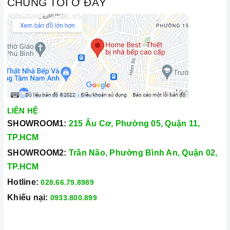
CHÚNG TÔI Ở ĐÂY
LIÊN HỆ
SHOWROOM1:
215 Âu Cơ, Phường 05, Quận 11,
TP.HCM
SHOWROOM2:
Trần Não, Phường Bình An, Quận 02,
TP.HCM
Hotline:
028.66.79.8989
Khiếu nại:
0933.800.899