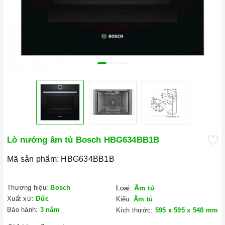
Lò nướng âm tủ Bosch HBG634BB1B
Mã sản phẩm:
HBG634BB1B
Thương hiệu:
Bosch
Loại:
Âm tủ
Xuất xứ:
Đức
Kiểu:
Âm tủ
Bảo hành:
3 năm
Kích thước:
595 x 595 x 548 mm