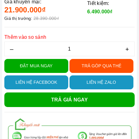
Giá khuyến mại:
Tiết kiệm:
21.900.000₫
6.490.000₫
28.390.000₫
Giá thị trường:
Thêm vào so sánh
–
+
ĐẶT MUA NGAY
TRẢ GÓP QUA THẺ
LIÊN HỆ FACEBOOK
LIÊN HỆ ZALO
TRẢ GIÁ NGAY