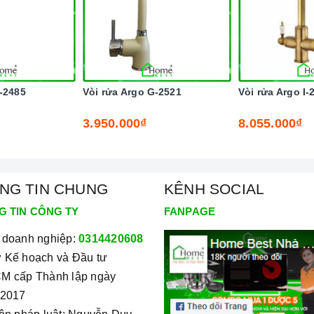
-2485
Vòi rửa Argo G-2521
Vòi rửa Argo I-
3.950.000₫
8.055.000₫
nh minh họa
 đá nhân tạo Tip Toe N200 TIP2-05/Red
NG TIN CHUNG
KÊNH SOCIAL
có chất lượng cao nên vô cùng an toàn cho sức
-05/Red
G TIN CÔNG TY
FANPAGE
g vệ sinh bằng xà phòng rửa chén để chậu rửa luôn
 doanh nghiệp:
0314420608
ong trạng thái sạch sẽ. Chậu có kích thước lớn, rộng
 Kế hoạch và Đầu tư
n đĩa cũng như thực phẩm trong cùng một lúc mà không
M cấp Thành lập ngày
/2017
xứng
n rửa bằng đá nhân tạo Tip Toe N200 TIP2-05/Red