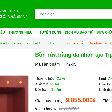
OME BEST
GÔI NHÀ BẠN"
IỆU
THƯƠNG HIỆU
TUYỂN DỤNG
DỊCH VỤ BẢO TRÌ - SỬA C
n Phối Homebest Cam Kết Chính Hãng
Bồn rửa bằng đá nhân tạo 
Bồn rửa bằng đá nhân tạo Ti
Mã sản phẩm:
TIP2-05
Thương hiệu:
Carysil
Loại:
Â
Xuất xứ:
Ấn Độ
Chất liệ
Bảo hành:
3 năm
Kích th
9.855.000₫
Giá khuyến mại:
Tiết
10.950.000₫
Giá thị trường: