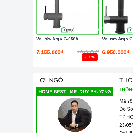
Vòi rửa Argo G-0588
Vòi rửa Argo G
7.950.000₫
7.155.000₫
6.950.000₫
- 10%
Ả
2. Các chức năng, hệ thống trên
Bồn rửa bằng
LỜI NGỎ
THÔ
Bồn rửa bằng đá nhân tạo Tip Toe N200 TIP2
THÔN
HOME BEST - MR. DUY PHƯƠNG
khỏe người dùng đồng thời có thể dễ dàn
Mã số
được sáng bóng cho căn bếp của bạn luôn tr
Do Sở
rãi giúp bạn có thể rửa được nhiều bộ ché
TP.HC
tạo ra cảm giác chật chội, khó chịu.
23/05
Với những ưu điểm nổi bật như trên thì
Bồ