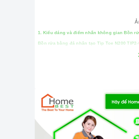
Ả
1. Kiểu dáng và điểm nhấn không gian Bồn rử
Bồn rửa bằng đá nhân tạo Tip Toe N200 TIP2
khỏe người dùng. Sản phẩm chậu rửa cao 
sang trọng cho phòng bếp gia đình bạn.
Bồn rửa bằng đá nhân tạo Tip Toe N200 TIP2
tiến đẹp mắt không thể thiếu trong không gi
đều phù hợp. Phụ kiện kèm theo
là rổ rác 
người dùng đồng thời có thể dễ dàng vệ 
sáng bóng cho căn bếp của bạn luôn trong tr