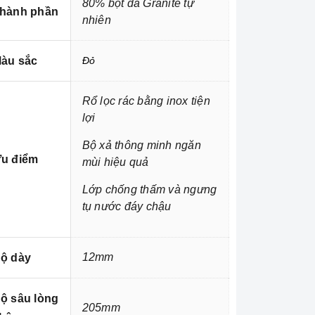
80% bột đá Granite tự
hành phần
nhiên
àu sắc
Đỏ
Rổ lọc rác bằng inox tiện
lợi
Bộ xả thông minh ngăn
u điểm
mùi hiệu quả
Lớp chống thấm và ngưng
tụ nước đáy chậu
12mm
ộ dày
ộ sâu lòng
205mm