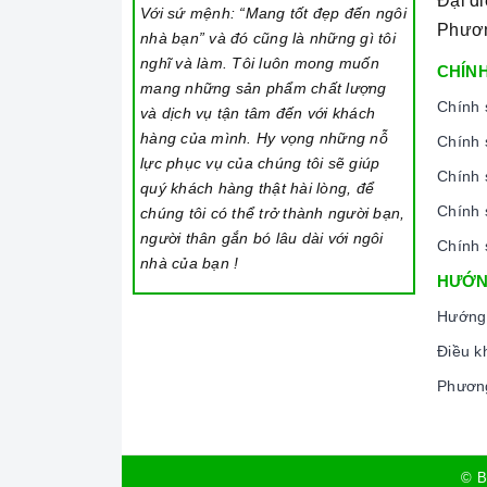
Đại d
Với sứ mệnh: “Mang tốt đẹp đến ngôi
đáng là một trong những người bạn đồng hành
Phươ
nhà bạn” và đó cũng là những gì tôi
thể trong gian bếp của mỗi gia đình hiện n
nghĩ và làm. Tôi luôn mong muốn
CHÍNH
rộn đối với những người nội trợ vừa phải là
mang những sản phẩm chất lượng
đình mình.
Chính 
và dịch vụ tận tâm đến với khách
hàng của mình. Hy vọng những nỗ
Chính 
lực phục vụ của chúng tôi sẽ giúp
Chính 
quý khách hàng thật hài lòng, để
Chính 
chúng tôi có thể trở thành người bạn,
người thân gắn bó lâu dài với ngôi
Chính 
nhà của bạn !
HƯỚN
Hướng
Điều k
Phương
© B