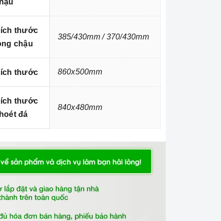
hậu
ích thước
385/430mm / 370/430mm
òng chậu
860x500mm
ích thước
ích thước
840x480mm
hoét đá