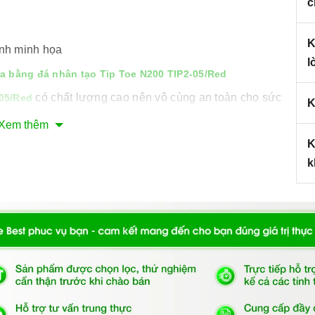
c
K
nh minh họa
l
a bằng đá nhân tạo Tip Toe N200 TIP2-05/Red
có chất lượng cao nên vô cùng an toàn cho sức
-05/Red
K
cấp của Carysil TIP2 mang đến không gian mới lạ,
Xem thêm
K
với kiểu dáng đẹp và hiện đại, trang thiết bị tân
-05/Red
k
an bếp của mỗi gia đình với mọi gian bếp lớn hoặc nhỏ
inox rất tiện khi sử dụng, vô cùng an toàn cho sức khỏe
sinh bằng xà phòng rửa chén để chậu rửa luôn được
ạng thái sạch sẽ.