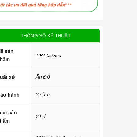
THÔNG SỐ KỸ THUẬT
ã sản
TIP2-05/Red
hẩm
Ấn Độ
uất xứ
3 năm
ảo hành
oại sản
2 hố
hẩm