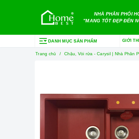
NHÀ PHÂN PHỐI H
"MANG TỐT ĐẸP ĐẾN N
GIỚI TH
DANH MỤC SẢN PHẨM
Trang chủ
Chậu, Vòi rửa - Carysil | Nhà Phâ