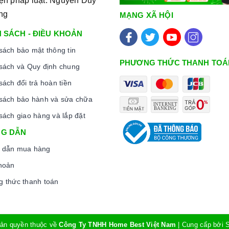
iện pháp luật: Nguyễn Duy
 thân thiết nhất của người nội trợ, là vật dụng không
ng
MẠNG XÃ HỘI
ay, nhất là trong cuộc sống đầy năng động và luôn bận
 SÁCH - ĐIỀU KHOẢN
m nhiều công việc lại còn chăm sóc cho bữa ăn của gia
sách bảo mật thông tin
PHƯƠNG THỨC THANH TOÁ
sách và Quy định chung
sách đổi trả hoàn tiền
sách bảo hành và sửa chữa
sách giao hàng và lắp đặt
G DẪN
 dẫn mua hàng
hoản
 thức thanh toán
ản quyền thuộc về
Công Ty TNHH Home Best Việt Nam
|
Cung cấp bởi