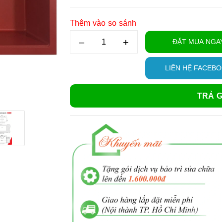
Thêm vào so sánh
–
+
ĐẶT MUA NGA
LIÊN HỆ FACEB
TRẢ G