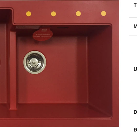
T
M
Ư
Đ
Đ