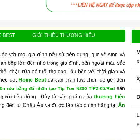
E BEST
GIỚI THIỆU THƯƠNG HIỆU
M
c với mọi gia đình bởi sử tiện dụng, giữ vệ sinh và
p
ian bếp lớn đến nhỏ trong gia đình, bên ngoài màu sắc
ế, chậu rửa có tuổi thọ cao, lâu bền với thời gian và
X
điều đó,
Home Best
đã cẩn thận lựa chọn để gửi đến
sản
ồn rửa bằng đá nhân tạo Tip Toe N200 TIP2-05/Red
gười tiêu dùng.. Đây là sản phẩm của
thương hiệu
B
ếng đến từ Châu Âu và được lắp ráp chính hãng tại
Ấn
L
p