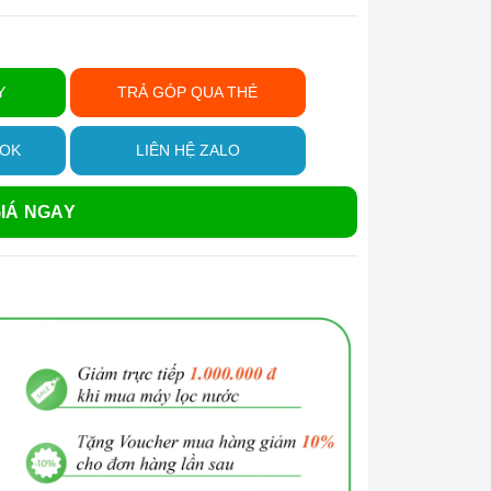
Y
TRẢ GÓP QUA THẺ
OOK
LIÊN HỆ ZALO
IÁ NGAY