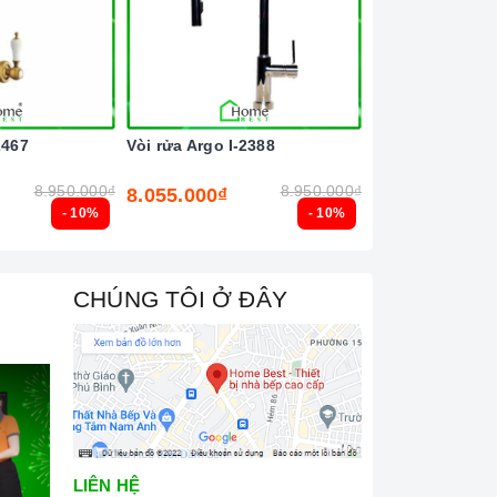
2467
Vòi rửa Argo I-2388
Vòi rửa lõi đồng
8.950.000₫
8.950.000₫
8.055.000₫
4.455.000₫
- 10%
- 10%
CHÚNG TÔI Ở ĐÂY
LIÊN HỆ