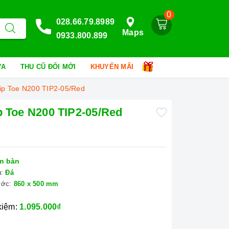
0
028.66.79.8989
Maps
0933.800.899
HỮA
THU CŨ ĐỔI MỚI
KHUYẾN MÃI
Tip Toe N200 TIP2-05/Red
p Toe N200 TIP2-05/Red
m bàn
u:
Đá
ước:
860 x 500 mm
 kiệm:
1.095.000₫