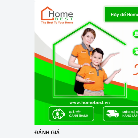
Ả
2. Các chức năng, hệ thống trên
Bồn rửa bằn
Bồn rửa bằng đá nhân tạo Enigma N200 ENC
cho người sử dụng, có lỗ thoát nước có n
trong quá trình sử dụng, được làm từ chất li
khả năng chống gỉ vô cùng hiệu quả. Bạn có
đường kính ống thoát lớn bạn sẽ hoàn 
bát
Carysil ENC2
được xây dựng trên 2 mà
sẽ được tô điểm và sáng hơn với 2 màu này,
sự lựa chọn của mình.
Với những ưu điểm nổi bật như trên thì
xứng đáng là một trong những người bạn
Đen
dụng không thể trong gian bếp của mỗi gia 
và luôn bận rộn đối với những người nội t
ĐÁNH GIÁ
bữa ăn của gia đình mình.