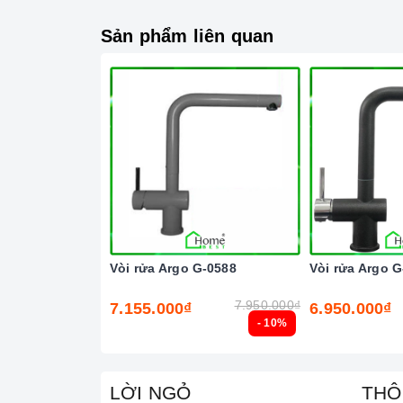
Sản phẩm liên quan
Vòi rửa Argo G-0588
Vòi rửa Argo G
7.950.000₫
7.155.000₫
6.950.000₫
- 10%
LỜI NGỎ
THÔ