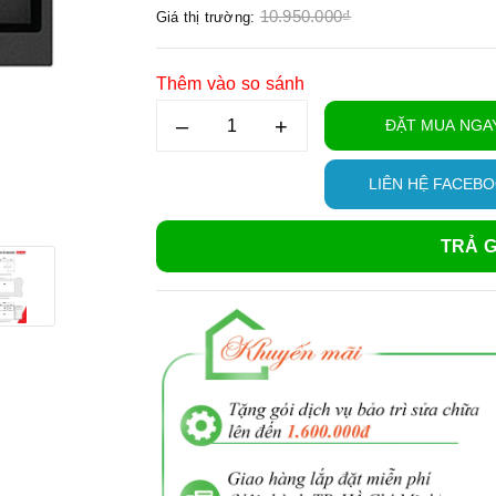
10.950.000₫
Giá thị trường:
Thêm vào so sánh
–
+
ĐẶT MUA NGA
LIÊN HỆ FACEB
TRẢ G