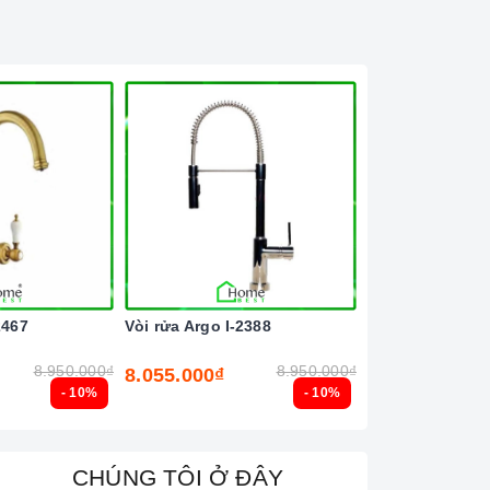
2467
Vòi rửa Argo I-2388
Vòi rửa lõi đồng
8.950.000₫
8.950.000₫
8.055.000₫
4.455.000₫
- 10%
- 10%
CHÚNG TÔI Ở ĐÂY