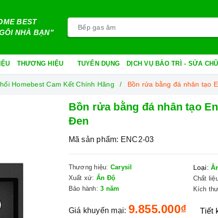
OME BEST
GÔI NHÀ BẠN"
IỆU
THƯƠNG HIỆU
TUYỂN DỤNG
DỊCH VỤ BẢO TRÌ - SỬA C
n Phối Homebest Cam Kết Chính Hãng
Bồn rửa bằng đá nhân tạo
Bồn rửa bằng đá nhân tạo E
Đen
Mã sản phẩm:
ENC2-03
Thương hiệu:
Carysil
Loại:
Â
Xuất xứ:
Ấn Độ
Chất liệ
Bảo hành:
3 năm
Kích th
9.855.000₫
Giá khuyến mại:
Tiết