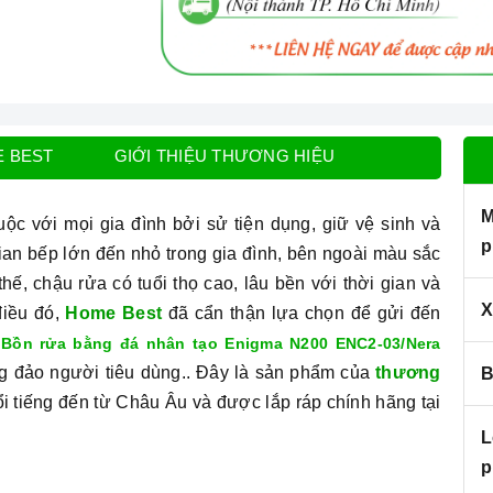
E BEST
GIỚI THIỆU THƯƠNG HIỆU
M
c với mọi gia đình bởi sử tiện dụng, giữ vệ sinh và
p
ian bếp lớn đến nhỏ trong gia đình, bên ngoài màu sắc
ế, chậu rửa có tuổi thọ cao, lâu bền với thời gian và
X
điều đó,
Home Best
đã cẩn thận lựa chọn để gửi đến
à
Bồn rửa bằng đá nhân tạo Enigma N200 ENC2-03/Nera
g đảo người tiêu dùng.. Đây là sản phẩm của
thương
B
ổi tiếng đến từ Châu Âu và được lắp ráp chính hãng tại
L
p