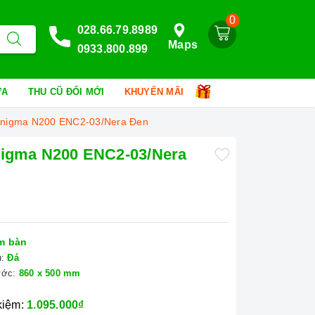
0
028.66.79.8989
Maps
0933.800.899
HỮA
THU CŨ ĐỔI MỚI
KHUYẾN MÃI
 Enigma N200 ENC2-03/Nera Đen
nigma N200 ENC2-03/Nera
m bàn
u:
Đá
ước:
860 x 500 mm
 kiệm:
1.095.000₫