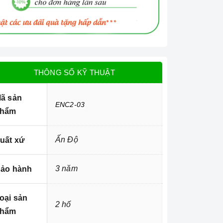
THÔNG SỐ KỸ THUẬT
ã sản
ENC2-03
hẩm
Ấn Độ
uất xứ
3 năm
ảo hành
oại sản
2 hố
hẩm