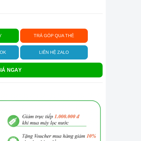
Y
TRẢ GÓP QUA THẺ
OOK
LIÊN HỆ ZALO
IÁ NGAY