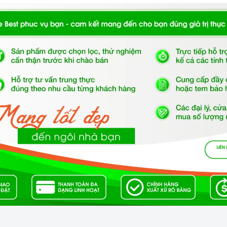
nh minh họa
g đá nhân tạo Enigma N200 ENC2-03/Nera Đen
có thiết kế 2 bồn rửa vô cùng linh hoạt
2-03/Nera Đen
ắp chặn ngăn cho rác không làm cho nghẹt đường ống
ệu Inox là một trong những chất liệu rất thông dụng với
 thể tháo lắp nắp chặn này khi vệ sinh trong bồn, với
toàn yên tâm về vấn đề nghẹt nước nữa. Chậu rửa
u chủ đạo đó là Champagne và Nera. Mọi không gian
 vì vậy bạn sẽ không phải đau đầu suy nghĩ nhiều với
Bồn rửa bằng đá nhân tạo Enigma N200 ENC2-03/Nera
 đồng hành thân thiết nhất của người nội trợ, là vật
đình hiện nay, nhất là trong cuộc sống đầy năng động
rợ vừa phải làm nhiều công việc lại còn chăm sóc cho