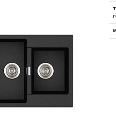
T
p
M