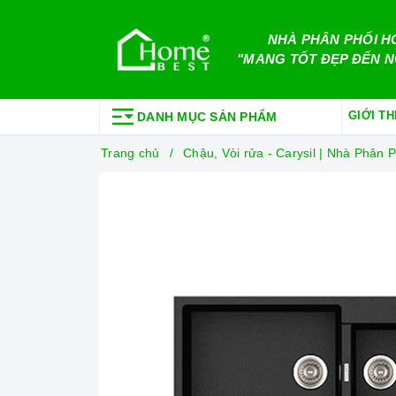
NHÀ PHÂN PHỐI H
"MANG TỐT ĐẸP ĐẾN N
GIỚI TH
DANH MỤC SẢN PHẨM
Trang chủ
Chậu, Vòi rửa - Carysil | Nhà Phâ