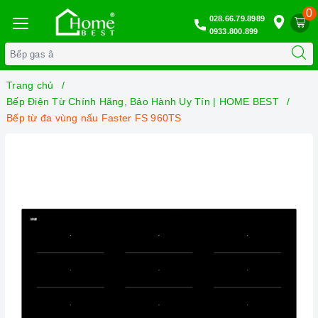
0
028.66.79.8989
0933.800.899
Trang chủ
Bếp Điện Từ Chính Hãng, Bảo Hành Uy Tín | HOME BEST
Bếp từ đa vùng nấu Faster FS 960TS