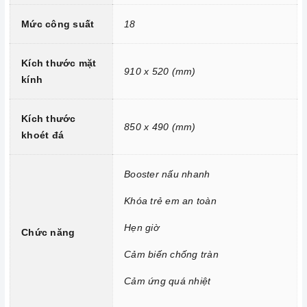
nhanh chóng trên các vùng nấu.
Mức công suất
18
Chức năng Khóa trẻ em:
Tránh trường hợp trẻ nghịch
ngợm bấm lung tung làm thay đổi chương trình nấu gây nguy
Kích thước mặt
hiểm.
910 x 520 (mm)
kính
Chức năng Hẹn giờ nấu:
Người nấu không cần canh thời
gian, an toàn trong quá trình nấu mà món ăn vẫn đảm bảo
Kích thước
850 x 490 (mm)
được nấu chín, giữ được hương vị và thành phần dinh dưỡng
khoét đá
trong thức ăn.
Chức năng Cảm biến chống tràn:
Nếu nước hoặc thức ăn
Booster nấu nhanh
bị tràn ra mặt bếp, cảm ứng sẽ phát ra tiếng bíp và tự động
Khóa trẻ em an toàn
tắt để đảm bảo an toàn cho người dùng và giữ cho bếp sạch
sẽ hơn.
Hẹn giờ
Chức năng
Chức năng Cảm ứng quá nhiệt:
Khi nhiệt độ quá cao hơn
Cảm biến chống tràn
mức cho phép thì bếp từ sẽ tự động ngắt và cảnh báo cho
Cảm ứng quá nhiệt
người dùng mã lỗi E1 trên bảng điều khiển.