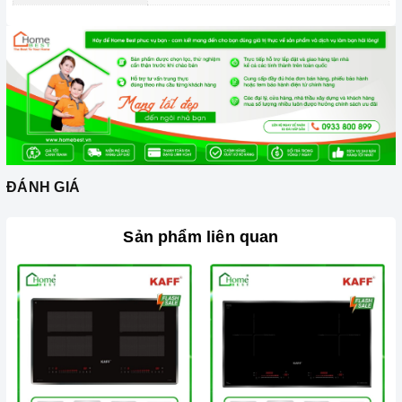
2. Một số lưu ý khi sử dụng sản phẩm
Lưu ý khi chọn nồi nấu
Lưu ý những chất liệu sau sẽ phù hợp với mặt bếp từ: sắt,
thép không gỉ, gang, gang tráng men hoặc các vật liệu từ
tính.
Các vật liệu không hoạt động trên mặt bếp từ: thủy tinh,
đồng, nhôm, trừ khi đáy nồi có đặc tính từ tính (hút được
ĐÁNH GIÁ
nam châm).
Cần chọn đáy nồi nhẵn và bằng phẳng, tránh những loại có
Sản phẩm liên quan
rãnh hoặc nồi đáy lõm.
Không sử dụng dụng cụ nấu ăn mỏng hoặc chất lượng thấp,
vì sẽ tạo ra rất nhiều tiếng ồn trong khi nấu, đồng thời dễ ảnh
hưởng không tốt đến bếp từ.
Nên chọn nồi có đường kính đáy phù hợp với vùng nấu,
không nhỏ quá cũng không to quá vì dễ gây ra sự cố không
nhận nồi. Đường kính nồi thông thường khoảng từ 10-35cm.