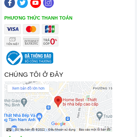
PHƯƠNG THỨC THANH TOÁN
Đến với Home Best, chúng tôi tự hào cung cấp đến khách hàng
đa dạng các dòng bếp từ FASTER nổi tiếng, cam kết về chất
lượng và nguồn gốc sản phẩm chính hãng. Chúng tôi tự tin
mang đến cho quý khách hàng dịch vụ chăm sóc khách hàng
tận tâm và chính sách bảo hành, hậu mãi chuyên nghiệp nhất.
CHÚNG TÔI Ở ĐÂY
Xem thêm tại đây:
Home Best Care - Trung tâm bảo trì, sửa
chữa thiết bị nhà bếp cao cấp