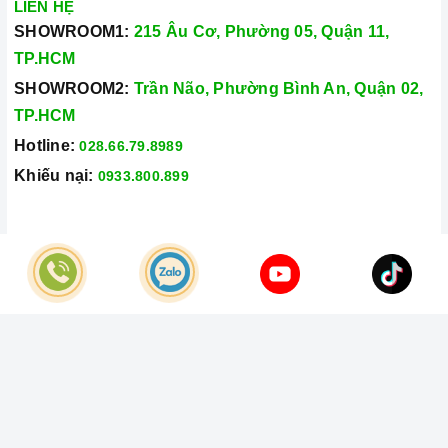
LIÊN HỆ
SHOWROOM1:
215 Âu Cơ, Phường 05, Quận 11,
TP.HCM
SHOWROOM2:
Trần Não, Phường Bình An, Quận 02,
TP.HCM
Hotline:
028.66.79.8989
Khiếu nại:
0933.800.899
© Bản quyền thuộc về
Công Ty TNHH Home Best Việt Nam
Cung cấp bởi
Sapo