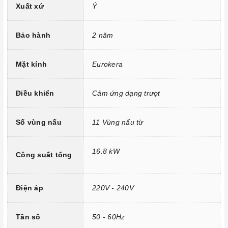
Xuất xứ
Ý
Công nghệ hiện đại
Sử dụng bản mạch mâm từ theo công nghệ Châu Âu
Bảo hành
2 năm
Công nghệ INVERTER tiết kiệm điện năng.
Trang bị 18 dải công suất nấu.
Mặt kính
Eurokera
Điều khiển
Cảm ứng dạng trượt
Số vùng nấu
11 Vùng nấu từ
16.8 kW
Công suất tổng
Điện áp
220V - 240V
Tính năng vượt trội
Tần số
50 - 60Hz
Chức năng Booster:
Giúp các thiết bị bếp gia tăng nhiệt