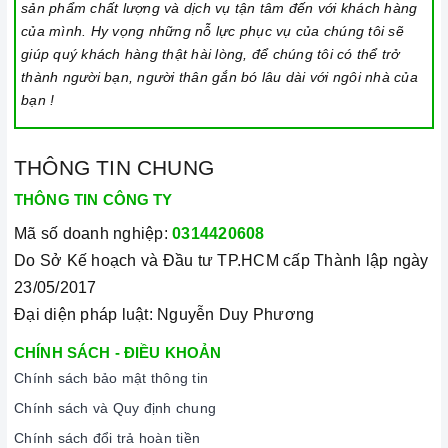
và để ngăn mọi tác động làm thay đổi các cài đặt trong quá
sản phẩm chất lượng và dịch vụ tận tâm đến với khách hàng
của mình. Hy vọng những nỗ lực phục vụ của chúng tôi sẽ
trình nấu. Tất cả các nút sẽ bị khóa và chương trình nấu vẫn
giúp quý khách hàng thật hài lòng, để chúng tôi có thể trở
sẽ tiếp tục chạy khi sử dụng tính năng này. Để kích hoạt
thành người bạn, người thân gắn bó lâu dài với ngôi nhà của
hoặc tắt tính năng này, nhấn giữ biểu tượng khóa trong vài
bạn !
giây cho đến khi có tín hiệu thông báo.
Lưu ý vệ sinh và bảo quản bếp
THÔNG TIN CHUNG
Luôn dùng khăn mềm và khô để vệ sinh mặt bếp, chú ý lau
THÔNG TIN CÔNG TY
thật nhẹ để tránh làm trầy xước mặt bếp.
Mã số doanh nghiệp:
0314420608
Đối với các vết bẩn cứng đầu, có thể dùng giấy ướt hoặc chất
Do Sở Kế hoạch và Đầu tư TP.HCM cấp Thành lập ngày
tẩy rửa chuyên dụng để lau mặt bếp.
23/05/2017
Lưu ý chỉ nên thực hiện việc này khi bếp đã nguội và cách xa
Đại diện pháp luật: Nguyễn Duy Phương
thời gian nấu nướng để đảm bảo an toàn.
CHÍNH SÁCH - ĐIỀU KHOẢN
Khi không sử dụng, nên cất giữ cẩn thận và bảo quản mặt
Chính sách bảo mật thông tin
bếp để tránh làm trầy xước, ảnh hưởng đến cảm ứng bếp từ.
Chính sách và Quy định chung
Thường xuyên lau chùi bếp và giữ vệ sinh sạch sẽ để đảm
Chính sách đổi trả hoàn tiền