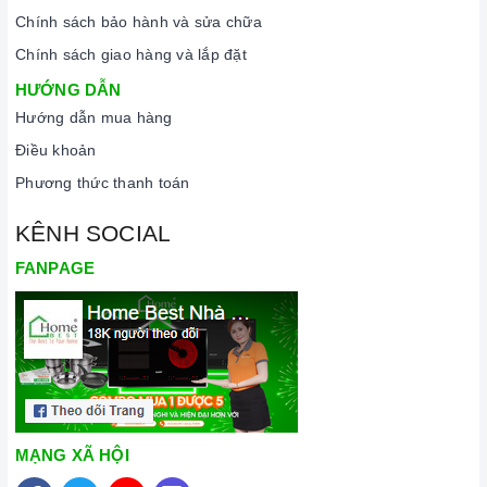
bảo tuổi thọ của bếp.
Chính sách bảo hành và sửa chữa
3. Tại sao nên chọn mua sản phẩm tại Home Best?
Chính sách giao hàng và lắp đặt
Cam kết hàng chính hãng:
Chúng tôi cam kết cung cấp sản
HƯỚNG DẪN
phẩm chính hãng 100%, có nguồn gốc, xuất xứ và chứng từ
Hướng dẫn mua hàng
rõ ràng.
Điều khoản
Chế độ hỗ trợ bảo hành linh hoạt:
Hướng dẫn sử dụng,
Phương thức thanh toán
lắp đặt, chế độ bảo hành chính hãng, hậu mãi chuyên
nghiệp, đảm bảo rằng quý khách sẽ có trải nghiệm tuyệt vời
KÊNH SOCIAL
và không gặp bất kỳ khó khăn nào trong quá trình sử dụng
FANPAGE
sản phẩm.
Vận chuyển lắp đặt nhanh chóng:
Đội ngũ tư vấn viên,
nhân viên và kỹ thuật viên chuyên nghiệp, tận tâm sẽ đồng
hành cùng quý khách trong quá trình mua sắm và sử dụng
sản phẩm.
MẠNG XÃ HỘI