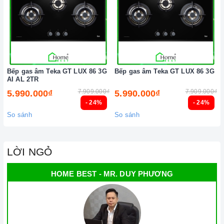
Bếp gas âm Teka GT LUX 86 3G
Bếp gas âm Teka GT LUX 86 3G
AI AL 2TR
7.909.000₫
7.909.000₫
5.990.000₫
5.990.000₫
- 24%
- 24%
So sánh
So sánh
LỜI NGỎ
HOME BEST - MR. DUY PHƯƠNG