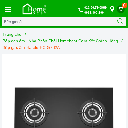
0
028.66.79.8989
0933.800.899
Trang chủ
Bếp gas âm | Nhà Phân Phối Homebest Cam Kết Chính Hãng
Bếp gas âm Hafele HC-G782A