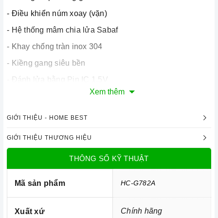
- Điều khiển núm xoay (vặn)
- Hệ thống mâm chia lửa Sabaf
- Khay chống tràn inox 304
- Kiềng gang siêu bền
- Đánh lửa bằng Pin IC 1.5V
Xem thêm
2. Tính năng nổi bật:
- Tính năng tiết kiệm gas
GIỚI THIỆU - HOME BEST
- Hệ thống cảm ứng ngắt gas tự động FFD
GIỚI THIỆU THƯƠNG HIỆU
- Chống gió nhiệt lượng cao
THÔNG SỐ KỸ THUẬT
Kích thước
Mã sản phẩm
HC-G782A
Homebest Care
Chính hãng
Xuất xứ