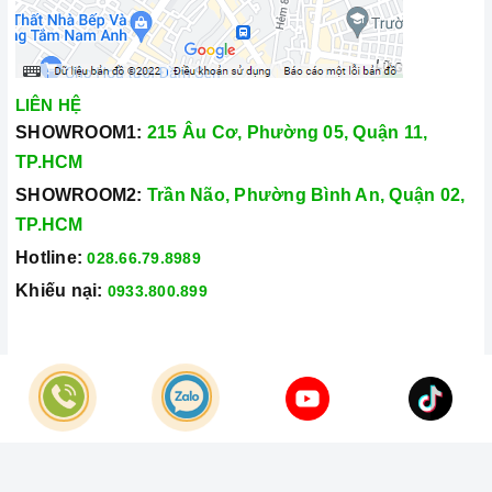
LIÊN HỆ
SHOWROOM1:
215 Âu Cơ, Phường 05, Quận 11,
TP.HCM
SHOWROOM2:
Trần Não, Phường Bình An, Quận 02,
TP.HCM
Hotline:
028.66.79.8989
Khiếu nại:
0933.800.899
© Bản quyền thuộc về
Công Ty TNHH Home Best Việt Nam
Cung cấp bởi
Sapo