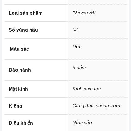
Trung tâm bảo trì - sửa chữa thiết bị nhà bếp
Loại sản phẩm
Bếp gas đôi
cao cấp tại Miền Nam
02
Số vùng nấu
Đen
Màu sắc
3 năm
Bảo hành
Kính chịu lực
Mặt kính
Gang đúc, chống trượt
Kiềng
Núm vặn
Điều khiển