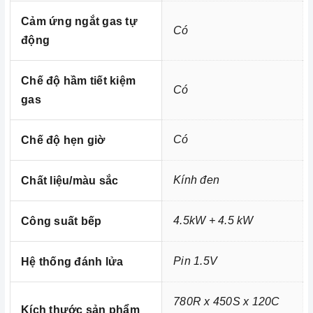
Cảm ứng ngắt gas tự
Có
động
Ảnh minh họa
Chúng tôi không chỉ biết bán mà còn quan tâm đến trải nghiệm
Chế độ hầm tiết kiệm
sản phẩm và các dịch vụ sau bán hàng, b
ên cạnh việc cung
Có
gas
cấp và phân phối các thiết bị nhà bếp cao cấp thì vấn đề bảo trì
và bảo dưỡng sản phẩm luôn được Home Best lưu tâm.
Có
Chế độ hẹn giờ
Thiết bị nhà bếp có sự cố hãy gọi ngay cho
Home Best Care
Hotline số
0933 800 899
hoặc
028 66 798989
.
Kính đen
Chất liệu/màu sắc
Xem thêm chi tiết tại:
Home Best Care - Trung tâm sửa chữa,
lắp đặt thiết bị Miền Nam
4.5kW + 4.5 kW
Công suất bếp
Pin 1.5V
Hệ thống đánh lửa
780R x 450S x 120C
Kích thước sản phẩm