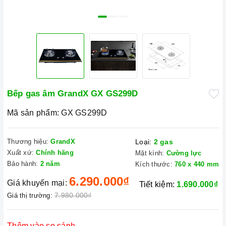
Bếp gas âm GrandX GX GS299D
Mã sản phẩm:
GX GS299D
Thương hiệu:
GrandX
Loại:
2 gas
Xuất xứ:
Chính hãng
Mặt kính:
Cường lực
Bảo hành:
2 năm
Kích thước:
760 x 440 mm
6.290.000₫
Giá khuyến mại:
Tiết kiệm:
1.690.000₫
7.980.000₫
Giá thị trường:
Thêm vào so sánh