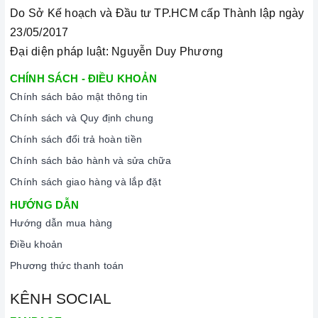
Do Sở Kế hoạch và Đầu tư TP.HCM cấp Thành lập ngày
23/05/2017
Đại diện pháp luật: Nguyễn Duy Phương
CHÍNH SÁCH - ĐIỀU KHOẢN
Đến với
Home Best
, chúng tôi tự hào cung cấp đến khách
Chính sách bảo mật thông tin
hàng đa dạng các dòng
bếp gas GrandX
nổi tiếng, cam kết về
Chính sách và Quy định chung
chất lượng và nguồn gốc sản phẩm chính hãng. Chúng tôi tự
Chính sách đổi trả hoàn tiền
tin mang đến cho quý khách hàng dịch vụ chăm sóc khách
Chính sách bảo hành và sửa chữa
hàng tận tâm và chính sách bảo hành, hậu mãi chuyên nghiệp
Chính sách giao hàng và lắp đặt
nhất.
HƯỚNG DẪN
Xem thêm tại đây:
Home Best Care - Trung tâm bảo trì, sửa
Hướng dẫn mua hàng
chữa thiết bị nhà bếp cao cấp
Điều khoản
Phương thức thanh toán
KÊNH SOCIAL