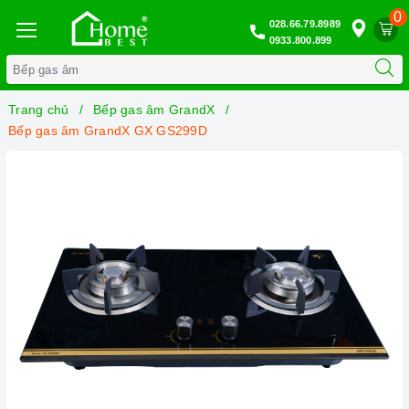
0
028.66.79.8989
0933.800.899
Trang chủ
Bếp gas âm GrandX
Bếp gas âm GrandX GX GS299D