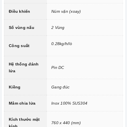
Điều khiển
Núm vặn (xoay)
Tính năng vượt trội
Số vùng nấu
2 Vùng
Chức năng hẹn giờ lên tới 180 phút.
Cảm biến an toàn tự động khóa Orkli (Made in Spain), chống
0.28kg/h/lò
Công suất
bị rò rỉ gas.
Cảm biến đánh lửa nhanh.
Hệ thống đánh
Pin DC
lửa
Kiềng
Gang đúc
Mâm chia lửa
Inox 100% SUS304
2. Một số lưu ý khi sử dụng sản phẩm
Kích thước mặt
Lưu ý khi chọn nồi nấu
760 x 440 (mm)
kính