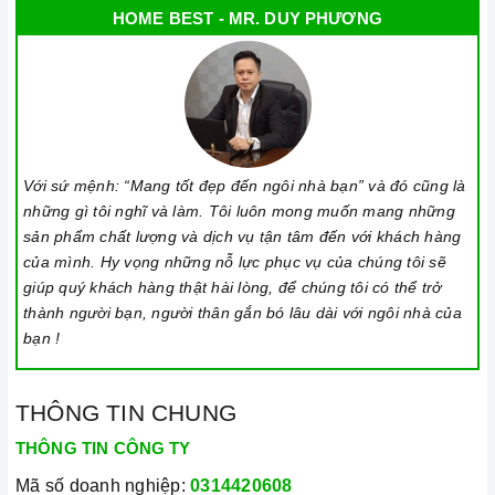
HOME BEST - MR. DUY PHƯƠNG
3. Tại sao nên chọn mua sản phẩm tại Home Best?
Cam kết hàng chính hãng:
Chúng tôi cam kết cung cấp sản
phẩm chính hãng 100%, có nguồn gốc, xuất xứ và chứng từ
rõ ràng.
Chế độ hỗ trợ bảo hành linh hoạt:
Hướng dẫn sử dụng,
Với sứ mệnh: “Mang tốt đẹp đến ngôi nhà bạn” và đó cũng là
lắp đặt, chế độ bảo hành chính hãng, hậu mãi chuyên
những gì tôi nghĩ và làm. Tôi luôn mong muốn mang những
nghiệp, đảm bảo rằng quý khách sẽ có trải nghiệm tuyệt vời
sản phẩm chất lượng và dịch vụ tận tâm đến với khách hàng
và không gặp bất kỳ khó khăn nào trong quá trình sử dụng
của mình. Hy vọng những nỗ lực phục vụ của chúng tôi sẽ
sản phẩm.
giúp quý khách hàng thật hài lòng, để chúng tôi có thể trở
thành người bạn, người thân gắn bó lâu dài với ngôi nhà của
Vận chuyển lắp đặt nhanh chóng:
Đội ngũ tư vấn viên,
bạn !
nhân viên và kỹ thuật viên chuyên nghiệp, tận tâm sẽ đồng
hành cùng quý khách trong quá trình mua sắm và sử dụng
THÔNG TIN CHUNG
sản phẩm.
THÔNG TIN CÔNG TY
Mã số doanh nghiệp:
0314420608