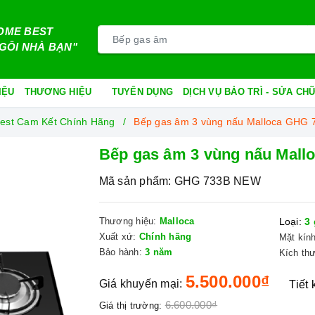
OME BEST
GÔI NHÀ BẠN"
IỆU
THƯƠNG HIỆU
TUYỂN DỤNG
DỊCH VỤ BẢO TRÌ - SỬA C
est Cam Kết Chính Hãng
Bếp gas âm 3 vùng nấu Malloca GHG 
Bếp gas âm 3 vùng nấu Mall
Mã sản phẩm:
GHG 733B NEW
Thương hiệu:
Malloca
Loại:
3 
Xuất xứ:
Chính hãng
Mặt kính
Bảo hành:
3 năm
Kích th
5.500.000₫
Giá khuyến mại:
Tiết
6.600.000₫
Giá thị trường: