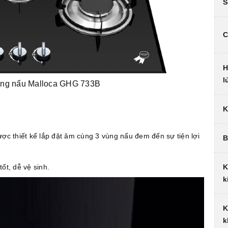
S
C
H
l
ùng nấu Malloca GHG 733B
K
ợc thiết kế lắp đặt âm cùng 3 vùng nấu đem đến sự tiện lợi
B
K
tốt, dễ vệ sinh.
k
K
k