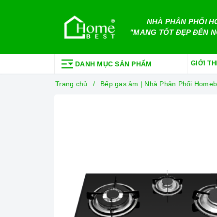
NHÀ PHÂN PHỐI H
"MANG TỐT ĐẸP ĐẾN N
GIỚI TH
DANH MỤC SẢN PHẨM
Trang chủ
Bếp gas âm | Nhà Phân Phối Homeb