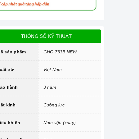
THÔNG SỐ KỸ THUẬT
ã sản phẩm
GHG 733B NEW
uất xứ
Việt Nam
ảo hành
3 năm
ặt kính
Cường lực
iều khiển
Núm vặn (xoay)