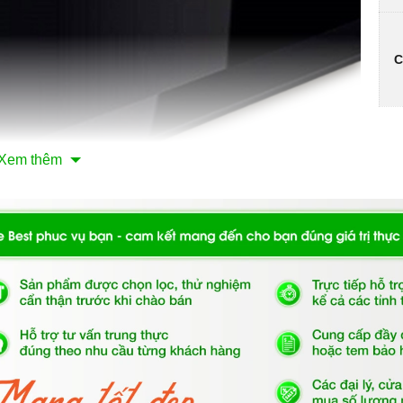
C
Xem thêm
chịu lực, chịu nhiệt