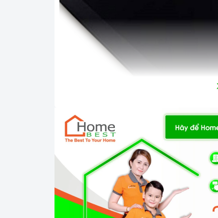
Mặt kính 
Công nghệ hiện đại
Linh kiện: Mâm đốt Somipress - Ý