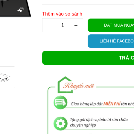
Thêm vào so sánh
–
+
ĐẶT MUA NGA
LIÊN HỆ FACEB
TRẢ G