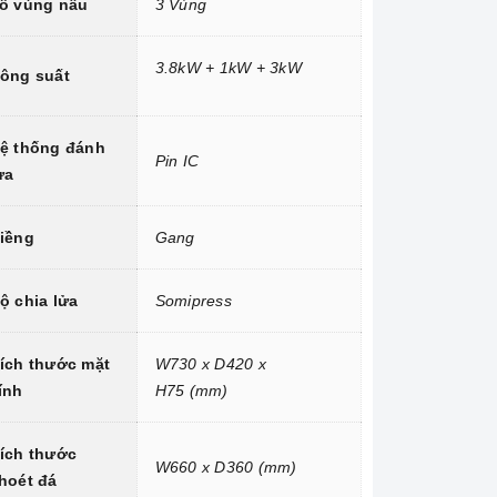
ố vùng nấu
3 Vùng
3.8kW + 1kW + 3kW
ông suất
ệ thống đánh
Pin IC
ửa
iềng
Gang
ộ chia lửa
Somipress
ích thước mặt
W730 x D420 x
ính
H75 (mm)
ích thước
W660 x D360 (mm)
hoét đá