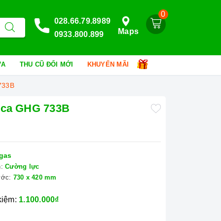
0
028.66.79.8989
Maps
0933.800.899
HỮA
THU CŨ ĐỔI MỚI
KHUYẾN MÃI
733B
oca GHG 733B
gas
:
Cường lực
ước:
730 x 420 mm
 kiệm:
1.100.000₫