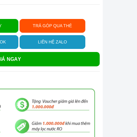
Y
TRẢ GÓP QUA THẺ
OOK
LIÊN HỆ ZALO
IÁ NGAY