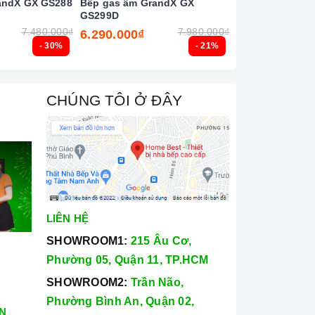
andX GX GS288
Bếp gas âm GrandX GX
Bếp gas âm Tek
GS299D
3G 40232103
7.480.000₫
7.980.000₫
6.290.000₫
6.690.000₫
- 30%
- 21%
CHÚNG TÔI Ở ĐÂY
LIÊN HỆ
SHOWROOM1:
215 Âu Cơ,
Phường 05, Quận 11, TP.HCM
SHOWROOM2:
Trần Não,
Phường Bình An, Quận 02,
N