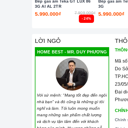
Bếp gas âm Teka GT LUX 86
Bếp gas âm Te
3G AI AL 2TR
3G
7.909.000₫
5.990.000₫
5.990.000₫
Chức năng 
- 24%
2. Một số lưu ý khi sử dụng sản phẩm
LỜI NGỎ
THÔ
Lưu ý khi chọn nồi nấu
THÔN
HOME BEST - MR. DUY PHƯƠNG
Bếp gas
có thể nấu được tất cả các nồi với nhi
Mã số
Cần chọn đáy nồi nhẵn và bằng phẳng, tránh nh
Do Sở
TP.HC
Không sử dụng dụng cụ nấu ăn mỏng hoặc chất lư
23/05
đồng thời dễ ảnh hưởng không tốt đến
bếp ga
Đại d
Nên chọn nồi có đường kính đáy phù hợp với v
Với sứ mệnh: “Mang tốt đẹp đến ngôi
Phươ
nhà bạn” và đó cũng là những gì tôi
thông thường khoảng từ 10 - 35cm.
nghĩ và làm. Tôi luôn mong muốn
CHÍNH
Lưu ý trong quá trình nấu
mang những sản phẩm chất lượng
Chính 
và dịch vụ tận tâm đến với khách
Đảm bảo đọc hướng dẫn sử dụng kèm theo để b
hàng của mình. Hy vọng những nỗ