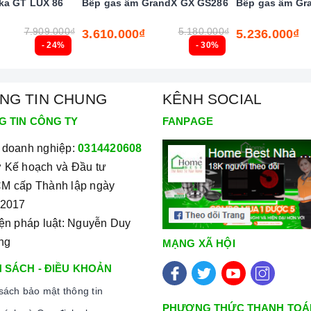
ka GT LUX 86
Bếp gas âm GrandX GX GS286
Bếp gas âm Gr
7.909.000₫
5.180.000₫
3.610.000₫
5.236.000₫
ngắt gas tự động FFD
- 24%
- 30%
NG TIN CHUNG
KÊNH SOCIAL
G TIN CÔNG TY
FANPAGE
ều chất liệu khác nhau.
 doanh nghiệp:
0314420608
ững loại có rãnh hoặc nồi đáy lõm.
 Kế hoạch và Đầu tư
M cấp Thành lập ngày
ợng thấp, vì sẽ tạo ra rất nhiều tiếng ồn trong khi nấu,
/2017
s
.
iện pháp luật: Nguyễn Duy
ùng nấu, không nhỏ quá cũng không to quá. Đường kính nồi
ng
MẠNG XÃ HỘI
 SÁCH - ĐIỀU KHOẢN
sách bảo mật thông tin
iết điện áp và dòng điện yêu cầu cũng như các thông số kỹ
PHƯƠNG THỨC THANH TOÁ