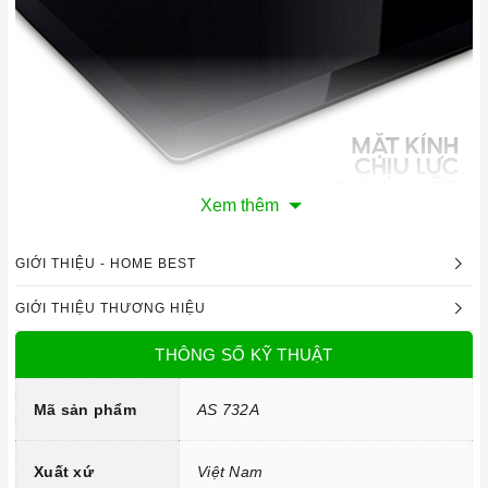
Xem thêm
Mặt kính chịu lực, chịu nhiệt
GIỚI THIỆU - HOME BEST
Công nghệ hiện đại
GIỚI THIỆU THƯƠNG HIỆU
Linh kiện: Mâm đốt Somipress
THÔNG SỐ KỸ THUẬT
Phụ kiện Trung Quốc.
Hệ thống đánh lửa bằng pin IC.
Mã sản phẩm
AS 732A
Xuất xứ
Việt Nam