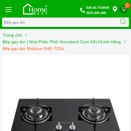
0
028.66.79.8989
0933.800.899
Trang chủ
Bếp gas âm | Nhà Phân Phối Homebest Cam Kết Chính Hãng
Bếp gas âm Malloca GHG 732A