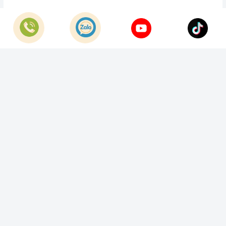
© Bản quyền thuộc về
Công Ty TNHH Home Best Việt Nam
Cung cấp bởi
Sapo