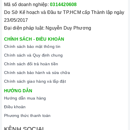
chất lượng và nguồn gốc sản phẩm chính hãng. Chúng tôi tự
Mã số doanh nghiệp:
0314420608
tin mang đến cho quý khách hàng dịch vụ chăm sóc khách
Do Sở Kế hoạch và Đầu tư TP.HCM cấp Thành lập ngày
hàng tận tâm và chính sách bảo hành, hậu mãi chuyên nghiệp
23/05/2017
nhất.
Đại diện pháp luật: Nguyễn Duy Phương
Xem thêm tại đây:
Home Best Care - Trung tâm bảo trì, sửa
CHÍNH SÁCH - ĐIỀU KHOẢN
chữa thiết bị nhà bếp cao cấp
Chính sách bảo mật thông tin
Chính sách và Quy định chung
Chính sách đổi trả hoàn tiền
Chính sách bảo hành và sửa chữa
Chính sách giao hàng và lắp đặt
HƯỚNG DẪN
Hướng dẫn mua hàng
Điều khoản
Phương thức thanh toán
KÊNH SOCIAL