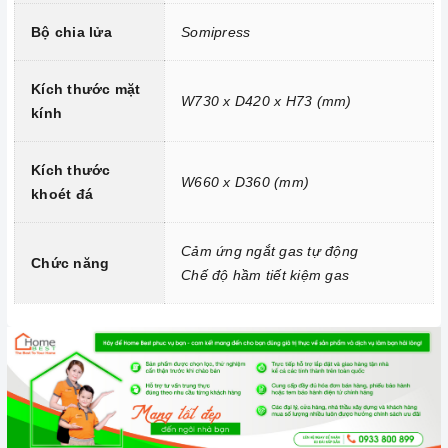
Bộ chia lửa
Somipress
Kích thước mặt
W730 x D420 x H73 (mm)
kính
Kích thước
Chức năng ngắt gas tự động FFD
W660 x D360 (mm)
khoét đá
2. Một số lưu ý khi sử dụng sản phẩm
Cảm ứng ngắt gas tự động
Lưu ý khi chọn nồi nấu
Chức năng
Chế độ hầm tiết kiệm gas
Bếp gas
có thể nấu được tất cả các nồi với nhiều chất liệu
khác nhau.
Cần chọn đáy nồi nhẵn và bằng phẳng, tránh những loại có
rãnh hoặc nồi đáy lõm.
Không sử dụng dụng cụ nấu ăn mỏng hoặc chất lượng thấp,
vì sẽ tạo ra rất nhiều tiếng ồn trong khi nấu, đồng thời dễ ảnh