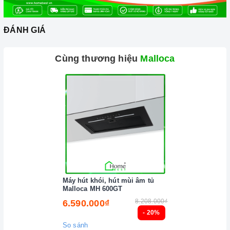
hưởng không tốt đến
bếp gas
.
Nên chọn nồi có đường kính đáy phù hợp với vùng nấu,
ĐÁNH GIÁ
không nhỏ quá cũng không to quá. Đường kính nồi thông
thường khoảng từ 10 - 35cm.
Cùng thương hiệu
Malloca
Lưu ý trong quá trình nấu
Đảm bảo đọc hướng dẫn sử dụng kèm theo để biết điện áp
và dòng điện yêu cầu cũng như các thông số kỹ thuật khác.
Làm theo hướng dẫn của nhà sản xuất.
Đặt bếp trên bề mặt phẳng, ổn định.
Đặt dụng cụ nấu đúng trọng tâm của vùng nấu trước khi bật
cảm ứng để tránh các mã lỗi và để tiết kiệm điện năng.
Máy hút khói, hút mùi âm tủ
Bật bếp bằng cách vặn núm điều khiển, và thao tác vặn
Malloca MH 600GT
(xoay) để tăng/giảm công suất nấu.
8.208.000₫
6.590.000₫
Lưu ý vệ sinh và bảo quản bếp
- 20%
So sánh
Luôn dùng khăn mềm và khô để vệ sinh mặt bếp, chú ý lau