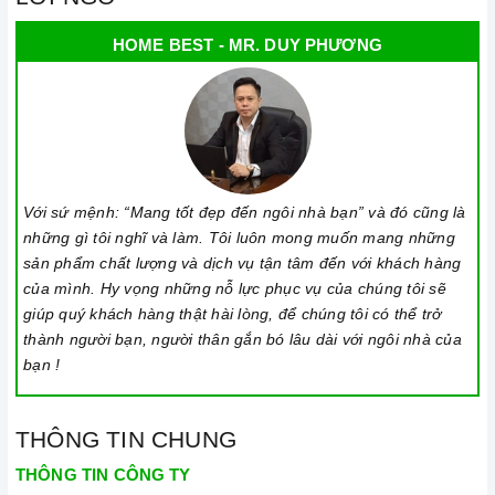
lắp đặt, chế độ bảo hành chính hãng, hậu mãi chuyên
nghiệp, đảm bảo rằng quý khách sẽ có trải nghiệm tuyệt vời
HOME BEST - MR. DUY PHƯƠNG
và không gặp bất kỳ khó khăn nào trong quá trình sử dụng
sản phẩm.
Vận chuyển lắp đặt nhanh chóng:
Đội ngũ tư vấn viên,
nhân viên và kỹ thuật viên chuyên nghiệp, tận tâm sẽ đồng
hành cùng quý khách trong quá trình mua sắm và sử dụng
Với sứ mệnh: “Mang tốt đẹp đến ngôi nhà bạn” và đó cũng là
sản phẩm.
những gì tôi nghĩ và làm. Tôi luôn mong muốn mang những
sản phẩm chất lượng và dịch vụ tận tâm đến với khách hàng
của mình. Hy vọng những nỗ lực phục vụ của chúng tôi sẽ
giúp quý khách hàng thật hài lòng, để chúng tôi có thể trở
thành người bạn, người thân gắn bó lâu dài với ngôi nhà của
bạn !
THÔNG TIN CHUNG
Đến với Home Best, chúng tôi tự hào cung cấp đến khách hàng
đa dạng các dòng bếp gas
MALLOCA
nổi tiếng, cam kết về
THÔNG TIN CÔNG TY