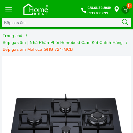
0
028.66.79.8989
0933.800.899
Trang chủ
Bếp gas âm | Nhà Phân Phối Homebest Cam Kết Chính Hãng
Bếp gas âm Malloca GHG 724-MCB