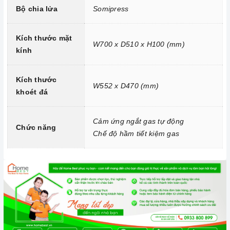
ngột, đảm bảo an toàn trong quá trình sử dụng.
Bộ chia lửa
Somipress
Kích thước mặt
W700 x D510 x H100 (mm)
kính
Kích thước
W552 x D470 (mm)
khoét đá
Chức năng ngắt gas tự động FFD
Cảm ứng ngắt gas tự động
2. Một số lưu ý khi sử dụng sản phẩm
Chức năng
Chế độ hầm tiết kiệm gas
Lưu ý khi chọn nồi nấu
Bếp gas
có thể nấu được tất cả các nồi với nhiều chất liệu
khác nhau.
Cần chọn đáy nồi nhẵn và bằng phẳng, tránh những loại có
rãnh hoặc nồi đáy lõm.
Không sử dụng dụng cụ nấu ăn mỏng hoặc chất lượng thấp,