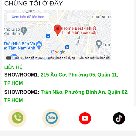
CHÚNG TÔI Ở ĐÂY
LIÊN HỆ
SHOWROOM1:
215 Âu Cơ, Phường 05, Quận 11,
TP.HCM
SHOWROOM2:
Trần Não, Phường Bình An, Quận 02,
TP.HCM
Hotline:
028.66.79.8989
Khiếu nại:
0933.800.899