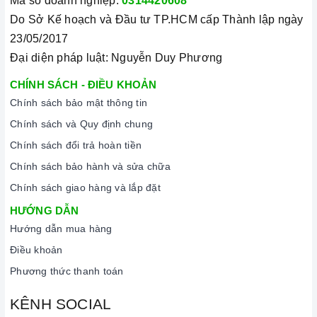
Mã số doanh nghiệp:
0314420608
đa dạng các dòng bếp gas
MALLOCA
nổi tiếng, cam kết về
Do Sở Kế hoạch và Đầu tư TP.HCM cấp Thành lập ngày
chất lượng và nguồn gốc sản phẩm chính hãng. Chúng tôi tự
23/05/2017
tin mang đến cho quý khách hàng dịch vụ chăm sóc khách
Đại diện pháp luật: Nguyễn Duy Phương
hàng tận tâm và chính sách bảo hành, hậu mãi chuyên nghiệp
nhất.
CHÍNH SÁCH - ĐIỀU KHOẢN
Chính sách bảo mật thông tin
Xem thêm tại đây:
Home Best Care - Trung tâm bảo trì, sửa
chữa thiết bị nhà bếp cao cấp
Chính sách và Quy định chung
Chính sách đổi trả hoàn tiền
Chính sách bảo hành và sửa chữa
Chính sách giao hàng và lắp đặt
HƯỚNG DẪN
Hướng dẫn mua hàng
Điều khoản
Phương thức thanh toán
KÊNH SOCIAL