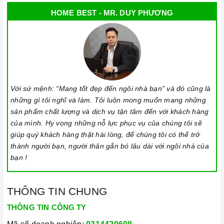
Chế độ hỗ trợ bảo hành linh hoạt:
Hướng dẫn sử dụng,
HOME BEST - MR. DUY PHƯƠNG
lắp đặt, chế độ bảo hành chính hãng, hậu mãi chuyên
nghiệp, đảm bảo rằng quý khách sẽ có trải nghiệm tuyệt vời
và không gặp bất kỳ khó khăn nào trong quá trình sử dụng
sản phẩm.
Vận chuyển lắp đặt nhanh chóng:
Đội ngũ tư vấn viên,
nhân viên và kỹ thuật viên chuyên nghiệp, tận tâm sẽ đồng
Với sứ mệnh: “Mang tốt đẹp đến ngôi nhà bạn” và đó cũng là
những gì tôi nghĩ và làm. Tôi luôn mong muốn mang những
hành cùng quý khách trong quá trình mua sắm và sử dụng
sản phẩm chất lượng và dịch vụ tận tâm đến với khách hàng
sản phẩm.
của mình. Hy vọng những nỗ lực phục vụ của chúng tôi sẽ
giúp quý khách hàng thật hài lòng, để chúng tôi có thể trở
thành người bạn, người thân gắn bó lâu dài với ngôi nhà của
bạn !
THÔNG TIN CHUNG
THÔNG TIN CÔNG TY
Đến với Home Best, chúng tôi tự hào cung cấp đến khách hàng