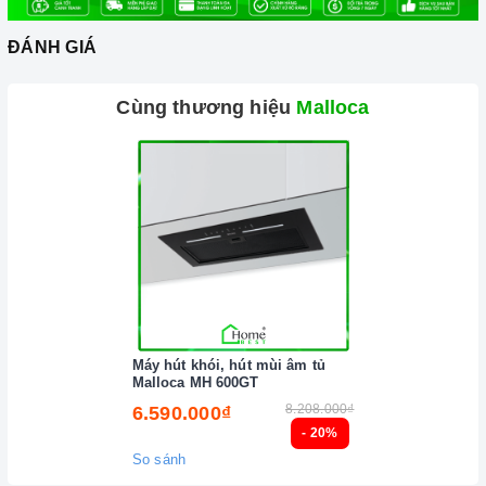
vì sẽ tạo ra rất nhiều tiếng ồn trong khi nấu, đồng thời dễ ảnh
hưởng không tốt đến bếp gas.
ĐÁNH GIÁ
Nên chọn nồi có đường kính đáy phù hợp với vùng nấu,
Cùng thương hiệu
Malloca
không nhỏ quá cũng không to quá. Đường kính nồi thông
thường khoảng từ 10 - 35cm.
Lưu ý trong quá trình nấu
Đảm bảo đọc hướng dẫn sử dụng kèm theo để biết điện áp
và dòng điện yêu cầu cũng như các thông số kỹ thuật khác.
Làm theo hướng dẫn của nhà sản xuất.
Đặt bếp trên bề mặt phẳng, ổn định.
Đặt dụng cụ nấu đúng trọng tâm của vùng nấu trước khi bật
Máy hút khói, hút mùi âm tủ
cảm ứng để tránh các mã lỗi và để tiết kiệm điện năng.
Malloca MH 600GT
8.208.000₫
6.590.000₫
Bật bếp bằng cách vặn núm điều khiển, và thao tác vặn
- 20%
(xoay) để tăng/giảm công suất nấu.
So sánh
Lưu ý vệ sinh và bảo quản bếp