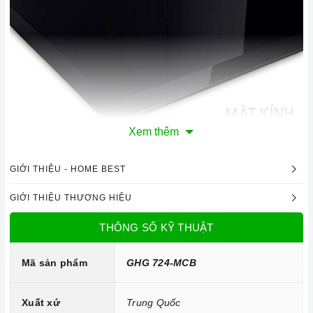
Xem thêm
GIỚI THIỆU - HOME BEST
Mặt kính chịu lực, chịu nhiệt
GIỚI THIỆU THƯƠNG HIỆU
Công nghệ hiện đại
THÔNG SỐ KỸ THUẬT
Linh kiện: Mâm đốt Somipress - Ý
Phụ kiện Trung Quốc.
Mã sản phẩm
GHG 724-MCB
Hệ thống đánh lửa bằng pin IC.
Xuất xứ
Trung Quốc