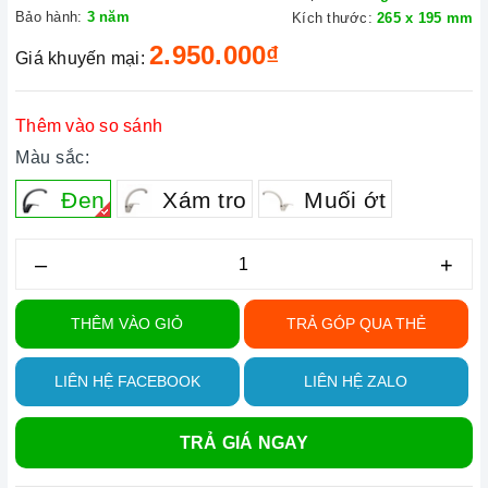
Bảo hành:
3 năm
Kích thước:
265 x 195 mm
2.950.000₫
Giá khuyến mại:
Thêm vào so sánh
Màu sắc:
Đen
Xám tro
Muối ớt
–
+
THÊM VÀO GIỎ
TRẢ GÓP QUA THẺ
LIÊN HỆ FACEBOOK
LIÊN HỆ ZALO
TRẢ GIÁ NGAY