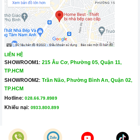
LIÊN HỆ
SHOWROOM1:
215 Âu Cơ, Phường 05, Quận 11,
TP.HCM
SHOWROOM2:
Trần Não, Phường Bình An, Quận 02,
TP.HCM
Hotline:
028.66.79.8989
Khiếu nại:
0933.800.899
© Bản quyền thuộc về
Công Ty TNHH Home Best Việt Nam