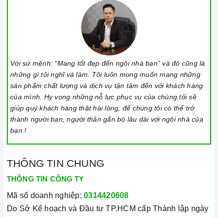
Ảnh minh họa
Với sứ mệnh: “Mang tốt đẹp đến ngôi nhà bạn” và đó cũng là
Với những ưu điểm nổi bật như trên thì
Vòi nước lõi
những gì tôi nghĩ và làm. Tôi luôn mong muốn mang những
sản phẩm chất lượng và dịch vụ tận tâm đến với khách hàng
xứng đáng là một trong những người
đồng Argo G-2811
của mình. Hy vọng những nỗ lực phục vụ của chúng tôi sẽ
bạn đồng hành thân thiết nhất của người nội trợ, là vật
giúp quý khách hàng thật hài lòng, để chúng tôi có thể trở
dụng không thể trong gian bếp của mỗi gia đình hiện nay,
thành người bạn, người thân gắn bó lâu dài với ngôi nhà của
nhất là trong cuộc sống đầy năng động và luôn bận rộn
bạn !
đối với những người nội trợ vừa phải làm nhiều công
việc lại còn chăm sóc cho bữa ăn của gia đình mình.
THÔNG TIN CHUNG
THÔNG TIN CÔNG TY
Mã số doanh nghiệp:
0314420608
Do Sở Kế hoạch và Đầu tư TP.HCM cấp Thành lập ngày