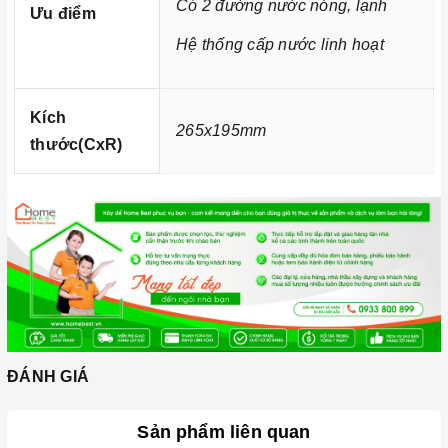
Có 2 đường nước nóng, lạnh
Ưu điểm
Hệ thống cấp nước linh hoạt
Kích
265x195mm
thước(CxR)
Ảnh minh họa
2. Các chức năng, hệ thống trên
Vòi nước lõi đồng Argo G-
2811
có thiết kế thông minh cho
Vòi nước lõi đồng Argo G-2811
bạn xoay được 360 độ linh hoạt giúp khu vực bếp của
gia đình bạn trở nên rộng rãi, thoải mái hơn, di chuyển
ĐÁNH GIÁ
nhẹ nhàng ở mọi ngóc ngách của bồn rửa mang tới
những trải nghiệm tuyệt vời nhất. Tích hợp 2 đường
Sản phẩm liên quan