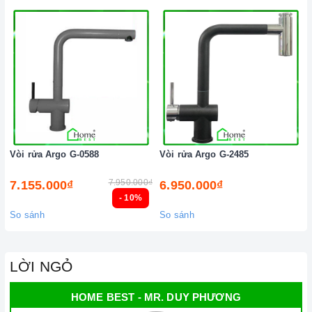
nước nóng lạnh một điểm mà được nhiều khách hàng vô
cùng hài lòng, chỉ cần một thao tác đơn giản là gạt cần
gạt qua 2 bên trái hay phải là bạn đã có thể điều chỉnh
nhiệt độ nước để sử dụng cho mục đích của mình rất tiện
dụng.
Vòi rửa Argo G-0588
Vòi rửa Argo G-2485
7.950.000₫
7.155.000₫
6.950.000₫
- 10%
So sánh
So sánh
LỜI NGỎ
HOME BEST - MR. DUY PHƯƠNG