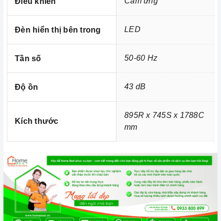
Cảm ứng
Điều khiển
hiện nay, nhất là trong cuộc sống đầy năng động và luôn
bận rộn đối với những người nội trợ vừa phải làm nhiều
LED
Đèn hiển thị bên trong
công việc lại còn chăm sóc cho bữa ăn của gia đình
mình.
50-60 Hz
Tần số
43 dB
Độ ồn
895R x 745S x 1788C
Kích thước
mm