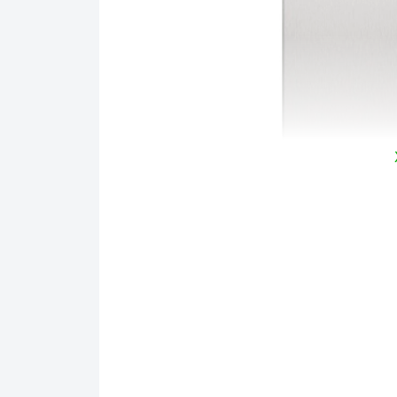
Ả
1. Kiểu dáng và điểm nhấn không gian
Tủ lạn
là một
Tủ lạnh side by side Hafele HF-SBSID
đại và thông minh.
Tủ lạnh
điều khiển nhiệt
tiết kiệm năng lượng theo tiêu chuẩn A++ 
rất nhiều tính năng tiện ích nhằm tối ưu 
dùng.