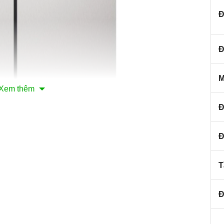
Đ
Đ
M
Xem thêm
Đ
nh minh họa
Đ
h side by side Hafele HF-SBSID
 trong những
tủ lạnh
chính hãng hafele có thiết kế hiện
T
 độ điện tử với màn hình hiển thị nhiệt độ chính xác và
của Châu Âu. Bên cạnh đó,
tủ lạnh
còn được tích hợp
Đ
hóa và nâng cao chất lượng cuộc sống của người tiêu