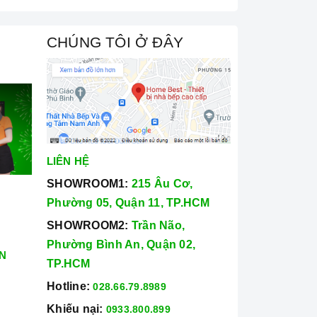
CHÚNG TÔI Ở ĐÂY
LIÊN HỆ
SHOWROOM1:
215 Âu Cơ,
Phường 05, Quận 11, TP.HCM
SHOWROOM2:
Trần Não,
Phường Bình An, Quận 02,
N
TP.HCM
Hotline:
028.66.79.8989
Khiếu nại:
0933.800.899