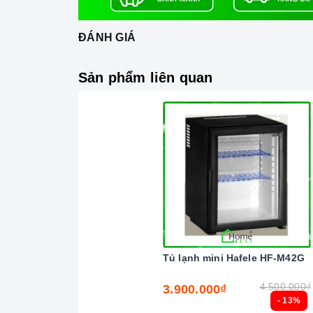
gian bếp của mỗi gia đình hiện nay, nhất là
những người nội trợ vừa phải làm nhiều côn
ĐÁNH GIÁ
Sản phẩm liên quan
Tủ lạnh mini Hafele HF-M42G
4.500.000₫
3.900.000₫
- 13%