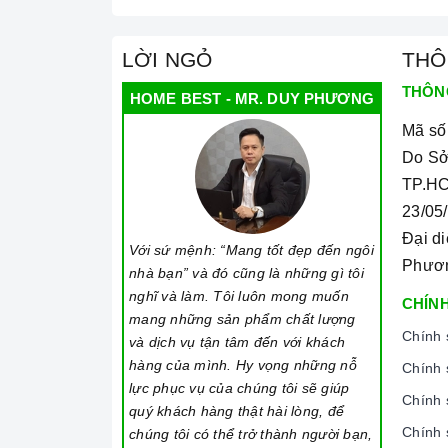
LỜI NGỎ
THÔ
THÔN
HOME BEST - MR. DUY PHƯƠNG
Mã số
Do Sở
TP.HC
23/05
Đại d
Với sứ mệnh: “Mang tốt đẹp đến ngôi
Phươ
nhà bạn” và đó cũng là những gì tôi
nghĩ và làm. Tôi luôn mong muốn
CHÍNH
mang những sản phẩm chất lượng
Chính 
và dịch vụ tận tâm đến với khách
hàng của mình. Hy vọng những nỗ
Chính 
Ả
lực phục vụ của chúng tôi sẽ giúp
Chính 
quý khách hàng thật hài lòng, để
Chính 
chúng tôi có thể trở thành người bạn,