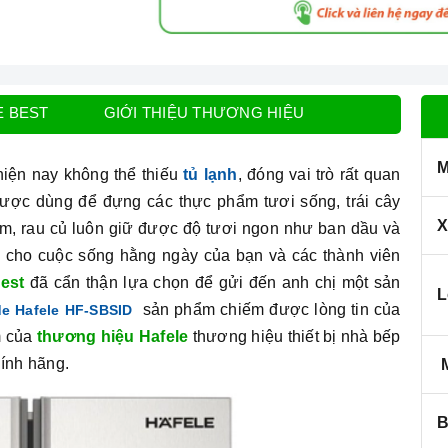
E BEST
GIỚI THIỆU THƯƠNG HIỆU
M
iện nay không thể thiếu
tủ lạnh
, đóng vai trò rất quan
ược dùng để đựng các thực phẩm tươi sống, trái cây
X
ẩm, rau củ luôn giữ được độ tươi ngon như ban dầu và
vụ cho cuộc sống hằng ngày của bạn và các thành viên
est
đã cẩn thận lựa chọn để gửi đến anh chị một sản
L
sản phẩm chiếm được lòng tin của
ide Hafele HF-SBSID
m của
thương hiệu Hafele
thương hiệu thiết bị nhà bếp
hính hãng.
M
B