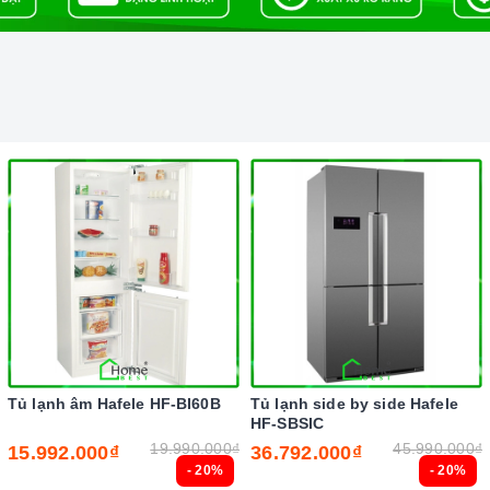
 trong cuộc sống đầy năng động và luôn bận rộn đối với
g việc lại còn chăm sóc cho bữa ăn của gia đình mình.
Tủ lạnh âm Hafele HF-BI60B
Tủ lạnh side by side Hafele
HF-SBSIC
19.990.000₫
45.990.000₫
15.992.000₫
36.792.000₫
- 20%
- 20%