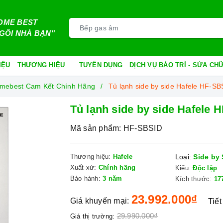
OME BEST
GÔI NHÀ BẠN"
IỆU
THƯƠNG HIỆU
TUYỂN DỤNG
DỊCH VỤ BẢO TRÌ - SỬA C
Homebest Cam Kết Chính Hãng
Tủ lạnh side by side Hafele HF-SB
Tủ lạnh side by side Hafele 
Mã sản phẩm:
HF-SBSID
Thương hiệu:
Hafele
Loại:
Side by 
Xuất xứ:
Chính hãng
Kiểu:
Độc lập
Bảo hành:
3 năm
Kích thước:
17
23.992.000₫
Giá khuyến mại:
Tiết
29.990.000₫
Giá thị trường: