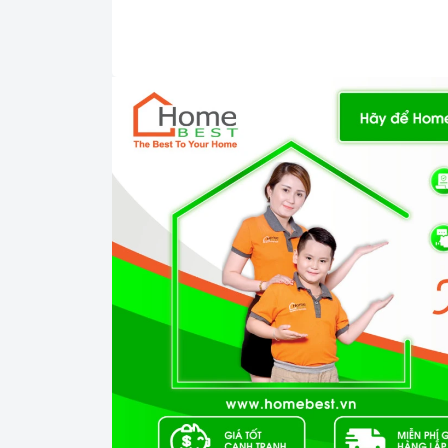
có tổ
Tủ lạnh side by side Hafele HF-SBSID
đảm bảo độ ẩm, giữ thức ăn lâu và tươi ng
tùy ý một cách dễ dàng.
Tủ lạnh side by 
lượng 15-20% năng lượng tiêu thụ.
2. Các chức năng, hệ thống trên
Tủ lạnh side
với c
Tủ lạnh side by side Hafele HF-SBSID
nhanh chóng và tiện lợi hơn.Tủ lạnh HF-SB
được nội thất bên trong tủ, đèn LED sử dụ
vẫn hoạt động trong suốt cuộc đời của thiết 
có bộ 
Tủ lạnh side by side Hafele HF-SBSID
nhẹ nhàng, thậm chí không khí lạnh ở tất cả
thiểu sự biến động nhiệt độ và làm giảm th
hơn. Tủ còn có hệ thống cảnh báo chủ động
Với những ưu điểm nổi bật như trên thì
T
trong những người bạn đồng hành thân thiết