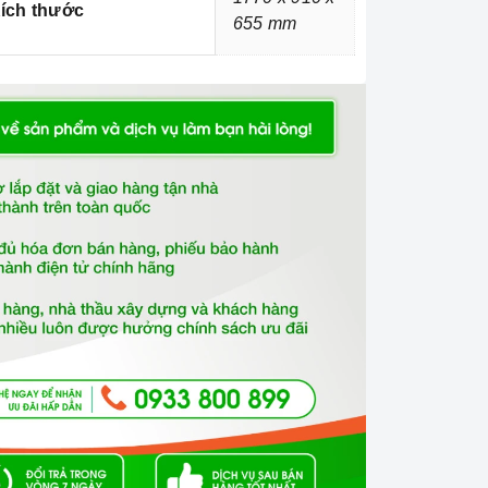
ích thước
655 mm