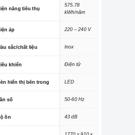
575.78
iện năng tiêu thụ
kWh/năm
220 – 240 V
iện áp
Inox
àu sắc/chất liệu
Điện tử
iều khiển
LED
èn hiển thị bên trong
50-60 Hz
ần số
43 dB
ộ ồn
1770 x 910 x