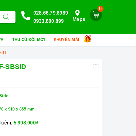
0
028.66.79.8989
Maps
0933.800.899
HỮA
THU CŨ ĐỔI MỚI
KHUYẾN MÃI
SID
HF-SBSID
Side
70 x 910 x 655 mm
 kiệm:
5.998.000₫