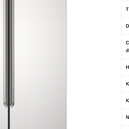
T
D
C
đ
H
K
K
N