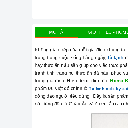
MÔ TẢ
GIỚI THIỆU - HOM
Không gian bếp của mỗi gia đình chúng ta h
trọng trong cuộc sống hằng ngày,
tủ lạnh
đ
hay thức ăn nấu sẵn giúp cho việc thực ph
tránh tình trạng hư thức ăn đã nấu, phục 
trong gia đình. Hiểu được điều đó,
Home B
phẩm ưu việt đó chính là
Tủ lạnh side by s
đông đảo người tiêu dùng.. Đây là sản phẩ
nổi tiếng đến từ Châu Âu và được lắp ráp c