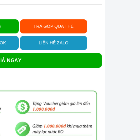
Y
TRẢ GÓP QUA THẺ
OOK
LIÊN HỆ ZALO
IÁ NGAY