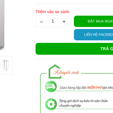
Thêm vào so sánh
–
+
ĐẶT MUA NGA
LIÊN HỆ FACEB
TRẢ G