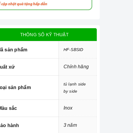
THÔNG SỐ KỸ THUẬT
ã sản phẩm
HF-SBSID
Chính hãng
uất xứ
tủ lạnh side
oại sản phẩm
by side
Inox
àu sắc
3 năm
ảo hành