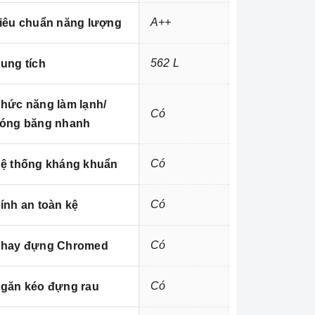
A++
iêu chuẩn năng lượng
562 L
ung tích
hức năng làm lạnh/
Có
óng băng nhanh
Có
ệ thống kháng khuẩn
Có
ính an toàn kệ
Có
hay đựng Chromed
Có
găn kéo đựng rau