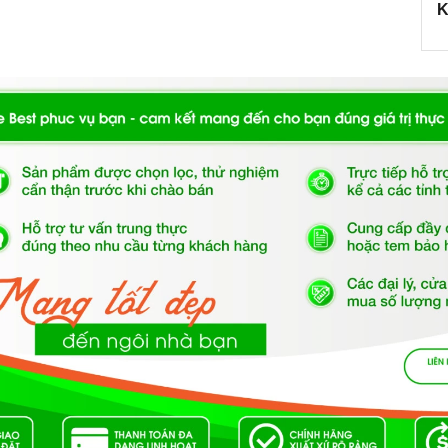
K
ng dung tích lên tới 562 lít với ngăn chứa thực phẩm
on hơn, ngăn chứa cũng có thể điều chỉnh độ cao thấy
side
này còn tích hợp công nghệ Inveter tiết kiệm năng
 by side Hafele HF-SBSID
hế độ làm đá giúp cho bạn tiết kiệm thời gian làm đá
SID 534.14.020 có hệ thống đèn led giúp bạn quan sát
ng ít điện năng hơn so với bóng đèn thông thường và
bị.
lọc mùi kết hợp với quạt hỗ trợ tạo ra một chuyển động
 các tầng trong khu vực làm mát và đóng băng, nó giảm
ời gian làm mát - nhờ đó thức ăn của bạn sẽ tươi lâu
 với âm báo mở cửa.
xứng đáng là một
ủ lạnh side by side Hafele HF-SBSID
 nhất của người nội trợ, là vật dụng không thể trong