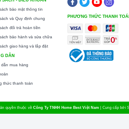
rải nghiệm tuyệt vời và không gặp bất kỳ khó khăn nào
sách bảo mật thông tin
 vấn viên, nhân viên và kỹ thuật viên chuyên nghiệp, tận tâm
PHƯƠNG THỨC THANH TOÁ
sách và Quy định chung
 mua sắm và sử dụng sản phẩm.
sách đổi trả hoàn tiền
sách bảo hành và sửa chữa
sách giao hàng và lắp đặt
G DẪN
 dẫn mua hàng
hoản
 thức thanh toán
ản quyền thuộc về
Công Ty TNHH Home Best Việt Nam
|
Cung cấp bởi
ến khách hàng đa dạng các dòng máy hút khói Kocher nổi
hẩm chính hãng. Chúng tôi tự tin mang đến cho quý khách
ính sách bảo hành, hậu mãi chuyên nghiệp nhất.