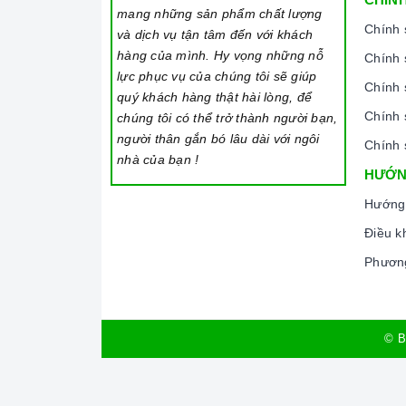
chuyên nghiệp, đảm bảo rằng quý khách sẽ có t
mang những sản phẩm chất lượng
trong quá trình sử dụng sản phẩm.
Chính 
và dịch vụ tận tâm đến với khách
Vận chuyển lắp đặt nhanh chóng:
Đội ngũ tư
hàng của mình. Hy vọng những nỗ
Chính 
sẽ đồng hành cùng quý khách trong quá trình
lực phục vụ của chúng tôi sẽ giúp
Chính 
quý khách hàng thật hài lòng, để
Chính 
chúng tôi có thể trở thành người bạn,
người thân gắn bó lâu dài với ngôi
Chính 
nhà của bạn !
HƯỚN
Hướng
Điều k
Phương
© B
Đến với Home Best, chúng tôi tự hào cung cấp đ
tiếng, cam kết về chất lượng và nguồn gốc sản p
hàng dịch vụ chăm sóc khách hàng tận tâm và ch