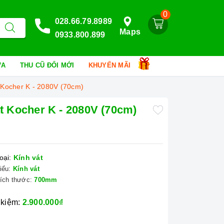
0
028.66.79.8989
Maps
0933.800.899
HỮA
THU CŨ ĐỔI MỚI
KHUYẾN MÃI
t Kocher K - 2080V (70cm)
át Kocher K - 2080V (70cm)
oại:
Kính vát
iểu:
Kính vát
ích thước:
700mm
 kiệm:
2.900.000₫