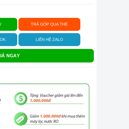
Y
TRẢ GÓP QUA THẺ
OOK
LIÊN HỆ ZALO
IÁ NGAY