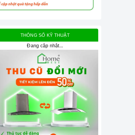
THÔNG SỐ KỸ THUẬT
Đang cập nhật...