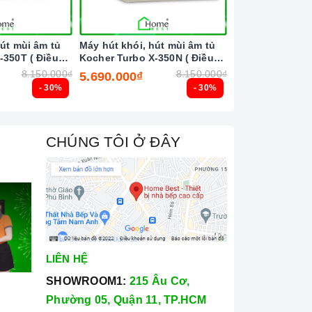
hút mùi âm tủ
Máy hút khói, hút mùi âm tủ
Máy hút khói, h
-350T ( Điều
Kocher Turbo X-350N ( Điều
cong Kocher K-
vẫy tay )
khiển cảm ứng vẫy tay )
biến vẫy tay th
8.150.000₫
8.150.000₫
5.690.000₫
4.950.000₫
- 30%
- 30%
CHÚNG TÔI Ở ĐÂY
LIÊN HỆ
SHOWROOM1:
215 Âu Cơ,
Phường 05, Quận 11, TP.HCM