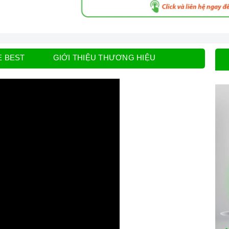
E BEST
GIỚI THIỆU THƯƠNG HIỆU