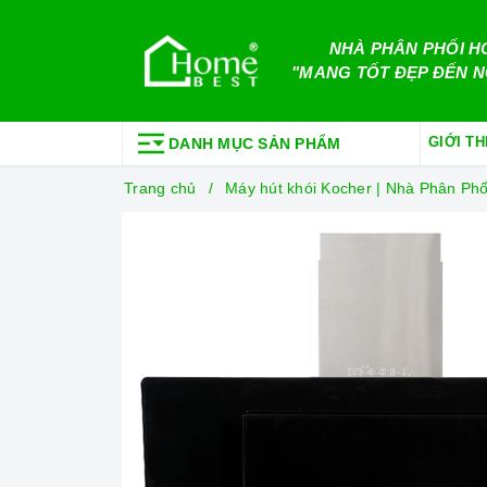
NHÀ PHÂN PHỐI H
"MANG TỐT ĐẸP ĐẾN N
GIỚI TH
DANH MỤC SẢN PHẨM
Trang chủ
Máy hút khói Kocher | Nhà Phân P