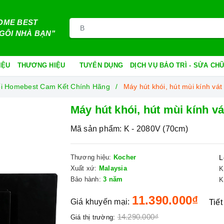
OME BEST
GÔI NHÀ BẠN"
IỆU
THƯƠNG HIỆU
TUYỂN DỤNG
DỊCH VỤ BẢO TRÌ - SỬA C
hối Homebest Cam Kết Chính Hãng
Máy hút khói, hút mùi kính vá
Máy hút khói, hút mùi kính v
Mã sản phẩm:
K - 2080V (70cm)
Thương hiệu:
Kocher
L
Xuất xứ:
Malaysia
K
Bảo hành:
3 năm
K
11.390.000₫
Giá khuyến mại:
Tiết
14.290.000₫
Giá thị trường: