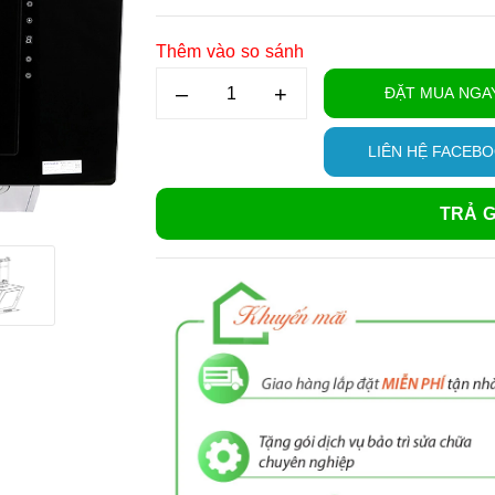
Thêm vào so sánh
–
+
ĐẶT MUA NGA
LIÊN HỆ FACEB
TRẢ G