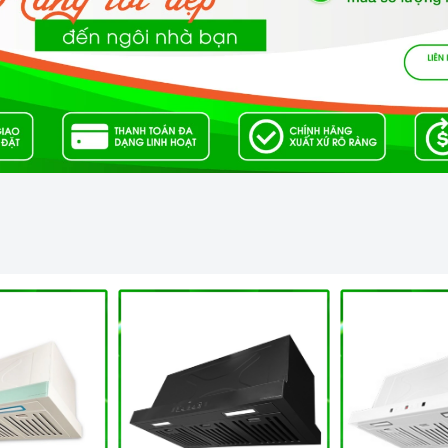
00m3/h
a quạt thông gió kết hợp với các màng lọc. Máy thường bao
goài, hệ thống dẫn khí, lưới lọc, quạt hút, đèn chiếu sáng,
ng chiếu sáng và làm cho công việc nấu ăn thêm thuận lợi.
c mùi được đẩy ra ngoài theo đường ống thoát
D150
. Đồng
 giúp cho không khí trong phòng bếp luôn sạch sẽ. Cách
mùi sẽ được đẩy hoàn toàn ra ngoài trời.
 ảnh hưởng đến sinh hoạt gia đình bạn. Tổng điện năng tiêu
 6 đến 7 tiếng đồng hồ hoạt động của máy mới hết có 1 số