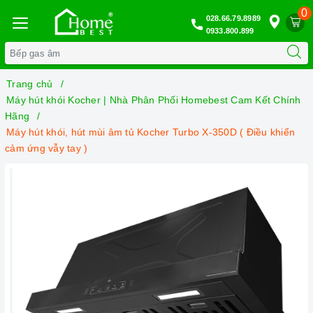
0
028.66.79.8989
0933.800.899
Trang chủ
Máy hút khói Kocher | Nhà Phân Phối Homebest Cam Kết Chính
Hãng
Máy hút khói, hút mùi âm tủ Kocher Turbo X-350D ( Điều khiển
cảm ứng vẫy tay )