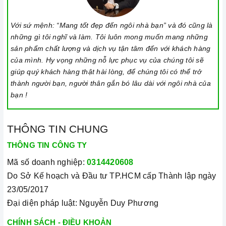
nhất.
Xem thêm tại đây:
Home Best Care - Trung tâm bảo trì, sửa
Với sứ mệnh: “Mang tốt đẹp đến ngôi nhà bạn” và đó cũng là
chữa thiết bị nhà bếp cao cấp
những gì tôi nghĩ và làm. Tôi luôn mong muốn mang những
sản phẩm chất lượng và dịch vụ tận tâm đến với khách hàng
của mình. Hy vọng những nỗ lực phục vụ của chúng tôi sẽ
giúp quý khách hàng thật hài lòng, để chúng tôi có thể trở
thành người bạn, người thân gắn bó lâu dài với ngôi nhà của
bạn !
THÔNG TIN CHUNG
THÔNG TIN CÔNG TY
Mã số doanh nghiệp:
0314420608
Do Sở Kế hoạch và Đầu tư TP.HCM cấp Thành lập ngày
23/05/2017
Đại diện pháp luật: Nguyễn Duy Phương
CHÍNH SÁCH - ĐIỀU KHOẢN