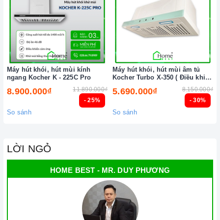
sản phẩm.
Vận chuyển lắp đặt nhanh chóng:
Đội ngũ tư vấn viên,
nhân viên và kỹ thuật viên chuyên nghiệp, tận tâm sẽ đồng
hành cùng quý khách trong quá trình mua sắm và sử dụng
sản phẩm.
Máy hút khói, hút mùi kính
Máy hút khói, hút mùi âm tủ
ngang Kocher K - 225C Pro
Kocher Turbo X-350 ( Điều khiển
cảm ứng vẫy tay )
11.890.000₫
8.150.000₫
8.900.000₫
5.690.000₫
- 25%
- 30%
So sánh
So sánh
LỜI NGỎ
Đến với Home Best, chúng tôi tự hào cung cấp đến khách hàng
HOME BEST - MR. DUY PHƯƠNG
đa dạng các dòng
máy hút khói Kocher
nổi tiếng, cam kết về
chất lượng và nguồn gốc sản phẩm chính hãng. Chúng tôi tự
tin mang đến cho quý khách hàng dịch vụ chăm sóc khách
hàng tận tâm và chính sách bảo hành, hậu mãi chuyên nghiệp