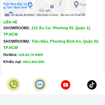
LIÊN HỆ
SHOWROOM1:
215 Âu Cơ, Phường 05, Quận 11,
TP.HCM
SHOWROOM2:
Trần Não, Phường Bình An, Quận 02,
TP.HCM
Hotline:
028.66.79.8989
Khiếu nại:
0933.800.899
© Bản quyền thuộc về
Công Ty TNHH Home Best Việt Nam
Cung cấp bởi
Sapo