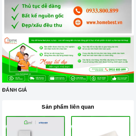
Đặc biệt để tiết kiệm điện và tăng tuổi thọ cho máy hơn hết
bạn nên sử dụng đúng tốc độ của máy, không nên lạm dụng
tốc độ cao nhất tức đối với những món ăn không chứa dầu
mỡ như các món luộc bạn chỉ cần để máy ở mức công suất
thấp, với những món chứa nhiều dầu mỡ như: chiên, xào,
rán hoặc những món nặng mùi như giả cày thì bạn mới cần
sử dụng
máy hút mùi
ở cấp độ cao.
Tầm 2 tháng bạn nên vệ sinh lưới lọc 1 lần. Nên bảo dưỡng
máy 12 tháng 1 lần cũng là cách để máy hoạt động tốt hơn.
3. Tại sao nên chọn mua sản phẩm tại Home Best?
Cam kết hàng chính hãng:
Chúng tôi cam kết cung cấp sản
ĐÁNH GIÁ
phẩm chính hãng 100%, có nguồn gốc, xuất xứ và chứng từ
rõ ràng.
Sản phẩm liên quan
Chế độ hỗ trợ bảo hành linh hoạt:
Hướng dẫn sử dụng,
lắp đặt, chế độ bảo hành chính hãng, hậu mãi chuyên
nghiệp, đảm bảo rằng quý khách sẽ có trải nghiệm tuyệt vời
và không gặp bất kỳ khó khăn nào trong quá trình sử dụng