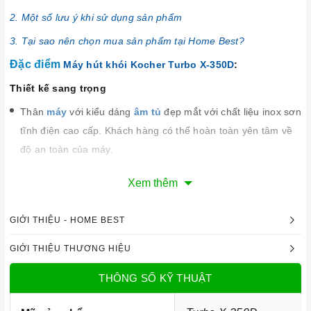
2. Một số lưu ý khi sử dụng sản phẩm
3. Tại sao nên chọn mua sản phẩm tại Home Best?
Đặc điểm
Máy hút khói Kocher Turbo X-350D
:
Thiết kế sang trọng
Thân
máy
với kiểu dáng
âm tủ
đẹp mắt với chất liệu inox sơn
tĩnh điện cao cấp. Khách hàng có thể hoàn toàn yên tâm về
độ an toàn của máy.
Với kích thước 700 mm, máy có thể kết hợp với rất nhiều
Xem thêm
kiểu bếp vì hầu hết các bếp đều có kích thước tương xứng.
Máy phù hợp với những không gian rộng rãi sẽ tăng thêm vẻ
GIỚI THIỆU - HOME BEST
sang trọng cho gian bếp của bạn.
GIỚI THIỆU THƯƠNG HIỆU
THÔNG SỐ KỸ THUẬT