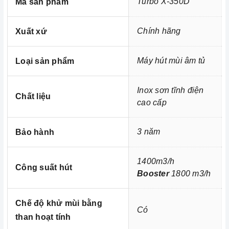
Turbo X-350D
Mã sản phẩm
Chính hãng
Xuất xứ
Máy hút mùi âm tủ
Loại sản phẩm
Inox sơn tĩnh điện
Chất liệu
cao cấp
3 năm
Bảo hành
1400m3/h
Công suất hút
Booster
1800 m3/h
Công nghệ hiện đại
Chế độ khử mùi bằng
Máy hút mùi Turbo X-350D
được trang bị công nghệ tiên
Có
than hoạt tính
tiến, tăng hiệu suất hút gấp 3 lần so với các sản phẩm truyền