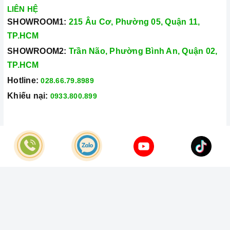
LIÊN HỆ
SHOWROOM1:
215 Âu Cơ, Phường 05, Quận 11,
TP.HCM
SHOWROOM2:
Trần Não, Phường Bình An, Quận 02,
TP.HCM
Hotline:
028.66.79.8989
Khiếu nại:
0933.800.899
© Bản quyền thuộc về
Công Ty TNHH Home Best Việt Nam
Cung cấp bởi
Sapo