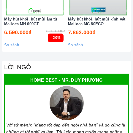
Máy hút khói, hút mùi âm tủ
Máy hút khói, hút mùi kính vát
Malloca MH 600GT
Malloca MC 80ECO
8.208.000₫
6.590.000₫
7.862.000₫
- 20%
So sánh
So sánh
LỜI NGỎ
HOME BEST - MR. DUY PHƯƠNG
Với sứ mệnh: “Mang tốt đẹp đến ngôi nhà bạn” và đó cũng là
những gì tôi nghĩ và làm. Tôi luôn mong muốn mang những