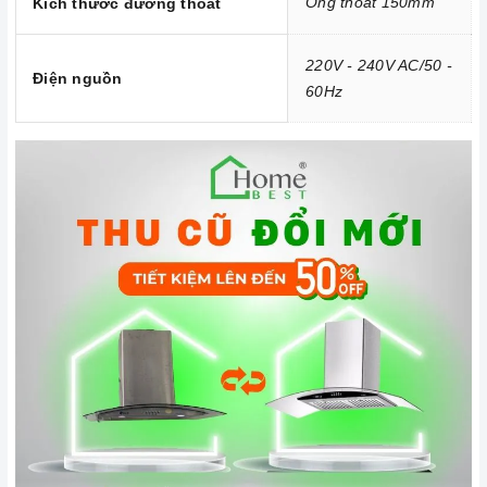
Ống thoát 150mm
Kích thước đường thoát
hành cùng quý khách trong quá trình mua sắm và sử dụng
sản phẩm.
220V - 240V AC/50 -
Điện nguồn
60Hz
Đến với
Home Best
, chúng tôi tự hào cung cấp đến khách hàng
đa dạng các dòng
máy hút khói MALLOCA
nổi tiếng, cam kết về
chất lượng và nguồn gốc sản phẩm chính hãng. Chúng tôi tự
tin mang đến cho quý khách hàng dịch vụ chăm sóc khách
hàng tận tâm và chính sách bảo hành, hậu mãi chuyên nghiệp
nhất.
Xem thêm tại đây:
Home Best Care - Trung tâm bảo trì, sửa
chữa thiết bị nhà bếp cao cấp