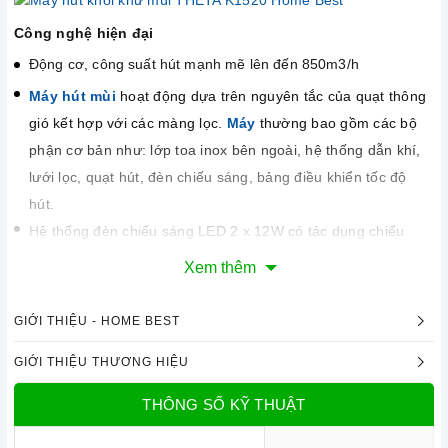
Công nghệ hiện đại
Động cơ, công suất hút mạnh mẽ lên đến 850m3/h
Máy hút mùi
hoạt động dựa trên nguyên tắc của quạt thông
gió kết hợp với các màng lọc.
Máy
thường bao gồm các bộ
phận cơ bản như: lớp toa inox bên ngoài, hệ thống dẫn khí,
lưới lọc, quạt hút, đèn chiếu sáng, bảng điều khiển tốc độ
hút.
Hệ thống đèn chiếu sáng LED 2 x 12W có tác dụng chiếu
sáng và làm cho công việc nấu ăn thêm thuận lợi.
Xem thêm
Chức năng an toàn
Máy
sử dụng phương pháp hút mùi trực tiếp tức mùi được
GIỚI THIỆU - HOME BEST
đẩy ra ngoài theo đường ống thoát
D150
. Đồng thời chức
GIỚI THIỆU THƯƠNG HIỆU
năng khử mùi bằng than hoạt tính sẽ giúp cho không khí
trong phòng bếp luôn sạch sẽ. Cách thức này sẽ giúp
máy
có
THÔNG SỐ KỸ THUẬT
hiệu quả tới 100% và mùi sẽ được đẩy hoàn toàn ra ngoài