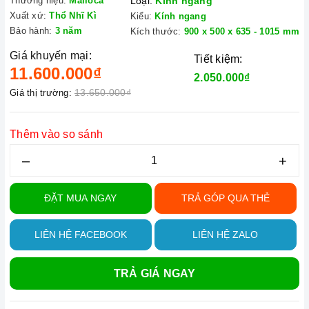
Thương hiệu:
Malloca
Loại:
Kính ngang
Xuất xứ:
Thổ Nhĩ Kì
Kiểu:
Kính ngang
Bảo hành:
3 năm
Kích thước:
900 x 500 x 635 - 1015 mm
Giá khuyến mại:
Tiết kiệm:
11.600.000₫
2.050.000₫
13.650.000₫
Giá thị trường:
Thêm vào so sánh
–
+
ĐẶT MUA NGAY
TRẢ GÓP QUA THẺ
LIÊN HỆ FACEBOOK
LIÊN HỆ ZALO
TRẢ GIÁ NGAY