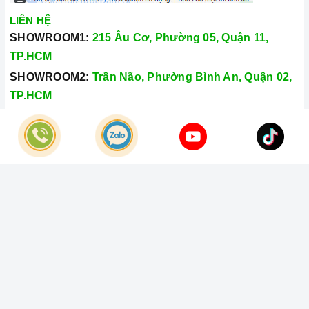
LIÊN HỆ
SHOWROOM1:
215 Âu Cơ, Phường 05, Quận 11,
TP.HCM
SHOWROOM2:
Trần Não, Phường Bình An, Quận 02,
TP.HCM
Hotline:
028.66.79.8989
Khiếu nại:
0933.800.899
© Bản quyền thuộc về
Công Ty TNHH Home Best Việt Nam
Cung cấp bởi
Sapo