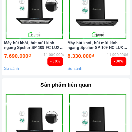
Xem thêm tại đây:
Home Best Care - Trung tâm bảo trì, sửa
chữa thiết bị nhà bếp cao cấp
Máy hút khói, hút mùi kính
Máy hút khói, hút mùi kính
ngang Spelier SP 109 FC LUX (
ngang Spelier SP 109 HC LUX (
Điều khiển cảm ứng vẫy tay )
Điều khiển cảm ứng vẫy tay )
11.000.000₫
11.900.000₫
7.690.000₫
8.330.000₫
- 30%
- 30%
So sánh
So sánh
Sản phẩm liên quan