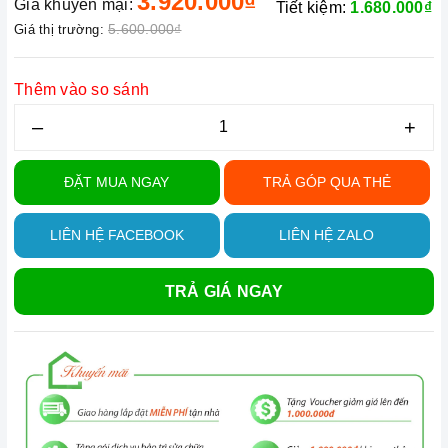
3.920.000₫
Giá khuyến mại:
Tiết kiệm:
1.680.000₫
5.600.000₫
Giá thị trường:
Thêm vào so sánh
–
+
ĐẶT MUA NGAY
TRẢ GÓP QUA THẺ
LIÊN HỆ FACEBOOK
LIÊN HỆ ZALO
TRẢ GIÁ NGAY