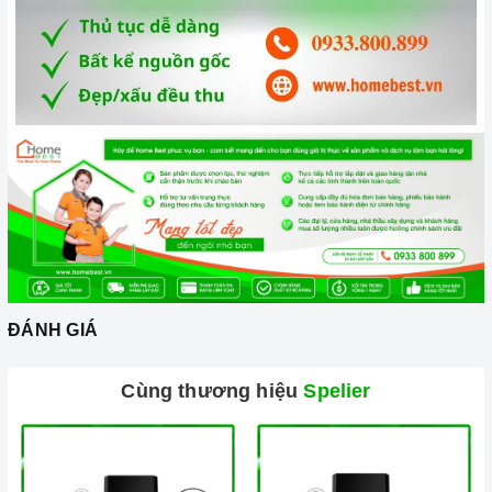
Vận chuyển lắp đặt nhanh chóng:
Đội ngũ tư vấn viên,
nhân viên và kỹ thuật viên chuyên nghiệp, tận tâm sẽ đồng
hành cùng quý khách trong quá trình mua sắm và sử dụng
sản phẩm.
Đến với Home Best, chúng tôi tự hào cung cấp đến khách hàng
ĐÁNH GIÁ
đa dạng các dòng
máy hút khói Spelier
nổi tiếng, cam kết về
chất lượng và nguồn gốc sản phẩm chính hãng. Chúng tôi tự
Cùng thương hiệu
Spelier
tin mang đến cho quý khách hàng dịch vụ chăm sóc khách
hàng tận tâm và chính sách bảo hành, hậu mãi chuyên nghiệp
nhất.