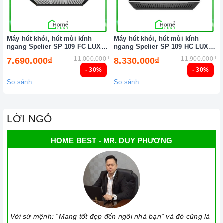
Máy hút khói, hút mùi kính
Máy hút khói, hút mùi kính
ngang Spelier SP 109 FC LUX (
ngang Spelier SP 109 HC LUX (
Điều khiển cảm ứng vẫy tay )
Điều khiển cảm ứng vẫy tay )
11.000.000₫
11.900.000₫
7.690.000₫
8.330.000₫
- 30%
- 30%
So sánh
So sánh
LỜI NGỎ
HOME BEST - MR. DUY PHƯƠNG
Với sứ mệnh: “Mang tốt đẹp đến ngôi nhà bạn” và đó cũng là