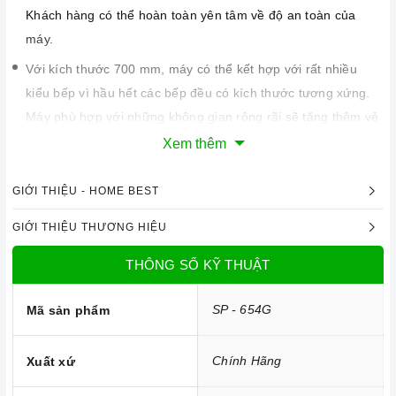
Khách hàng có thể hoàn toàn yên tâm về độ an toàn của
máy.
Với kích thước 700 mm, máy có thể kết hợp với rất nhiều
kiểu bếp vì hầu hết các bếp đều có kích thước tương xứng.
Máy phù hợp với những không gian rộng rãi sẽ tăng thêm vẻ
sang trọng cho gian bếp của bạn.
Xem thêm
GIỚI THIỆU - HOME BEST
GIỚI THIỆU THƯƠNG HIỆU
THÔNG SỐ KỸ THUẬT
SP - 654G
Mã sản phẩm
Chính Hãng
Xuất xứ