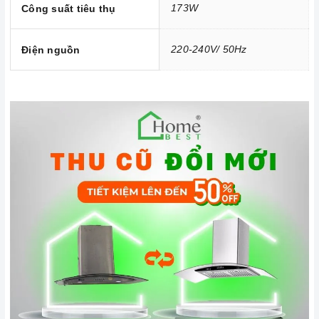
bạn nên sử dụng đúng tốc độ của máy, không nên lạm dụng
173W
Công suất tiêu thụ
tốc độ cao nhất tức đối với những món ăn không chứa dầu
mỡ như các món luộc bạn chỉ cần để máy ở mức công suất
220-240V/ 50Hz
Điện nguồn
thấp, với những món chứa nhiều dầu mỡ như: chiên, xào,
rán hoặc những món nặng mùi như giả cày thì bạn mới cần
sử dụng
máy hút mùi
ở cấp độ cao.
Tầm 2 tháng bạn nên vệ sinh lưới lọc 1 lần. Nên bảo dưỡng
máy 12 tháng 1 lần cũng là cách để máy hoạt động tốt hơn.
3. Tại sao nên chọn mua sản phẩm tại Home Best?
Cam kết hàng chính hãng:
Chúng tôi cam kết cung cấp sản
phẩm chính hãng 100%, có nguồn gốc, xuất xứ và chứng từ
rõ ràng.
Chế độ hỗ trợ bảo hành linh hoạt:
Hướng dẫn sử dụng,
lắp đặt, chế độ bảo hành chính hãng, hậu mãi chuyên
nghiệp, đảm bảo rằng quý khách sẽ có trải nghiệm tuyệt vời
và không gặp bất kỳ khó khăn nào trong quá trình sử dụng
sản phẩm.