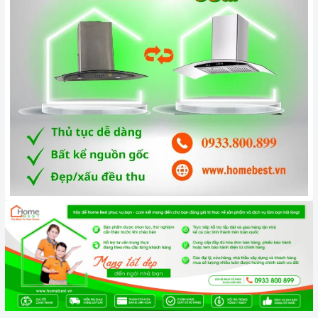
Đến với Home Best, chúng tôi tự hào cung cấp đến khách hàng
đa dạng các dòng
máy hút khói Spelier
nổi tiếng, cam kết về
chất lượng và nguồn gốc sản phẩm chính hãng. Chúng tôi tự
tin mang đến cho quý khách hàng dịch vụ chăm sóc khách
hàng tận tâm và chính sách bảo hành, hậu mãi chuyên nghiệp
nhất.
Xem thêm tại đây:
Home Best Care - Trung tâm bảo trì, sửa
chữa thiết bị nhà bếp cao cấp