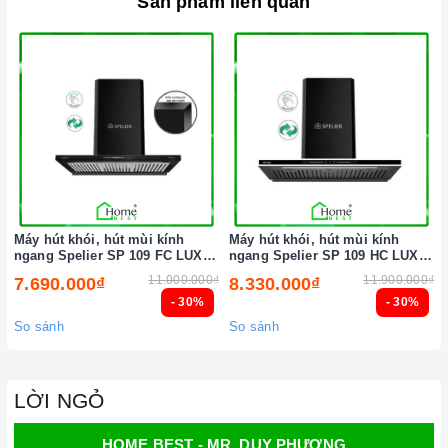
Sản phẩm liên quan
Máy hút khói, hút mùi kính
Máy hút khói, hút mùi kính
ngang Spelier SP 109 FC LUX (
ngang Spelier SP 109 HC LUX (
Điều khiển cảm ứng vẫy tay )
Điều khiển cảm ứng vẫy tay )
11.000.000₫
11.900.000₫
7.690.000₫
8.330.000₫
- 30%
- 30%
So sánh
So sánh
LỜI NGỎ
HOME BEST - MR. DUY PHƯƠNG