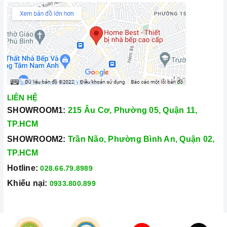
LIÊN HỆ
SHOWROOM1:
215 Âu Cơ, Phường 05, Quận 11,
TP.HCM
SHOWROOM2:
Trần Não, Phường Bình An, Quận 02,
TP.HCM
Hotline:
028.66.79.8989
Khiếu nại:
0933.800.899
© Bản quyền thuộc về
Công Ty TNHH Home Best Việt Nam