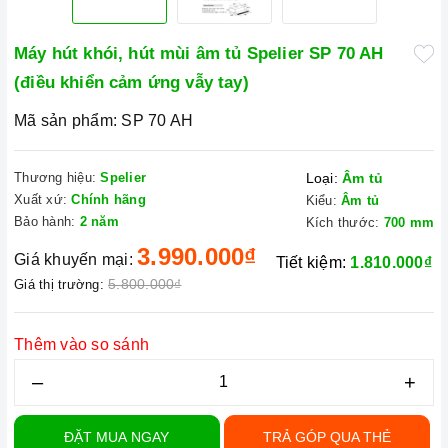
Máy hút khói, hút mùi âm tủ Spelier SP 70 AH
(điều khiển cảm ứng vẫy tay)
Mã sản phẩm:
SP 70 AH
Thương hiệu:
Spelier
Loại:
Âm tủ
Xuất xứ:
Chính hãng
Kiểu:
Âm tủ
Bảo hành:
2 năm
Kích thước:
700 mm
3.990.000₫
Giá khuyến mại:
Tiết kiệm:
1.810.000₫
5.800.000₫
Giá thị trường:
Thêm vào so sánh
–
+
ĐẶT MUA NGAY
TRẢ GÓP QUA THẺ