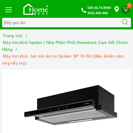
0
028.66.79.8989
0933.800.899
Trang chủ
Máy hút khói Spelier | Nhà Phân Phối Homebest Cam Kết Chính
Hãng
Máy hút khói, hút mùi âm tủ Spelier SP 70 AH (điều khiển cảm
ứng vẫy tay)