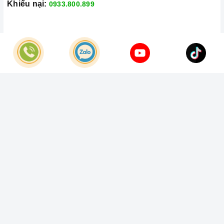
Khiếu nại:
0933.800.899
© Bản quyền thuộc về
Công Ty TNHH Home Best Việt Nam
Cung cấp bởi
Sapo