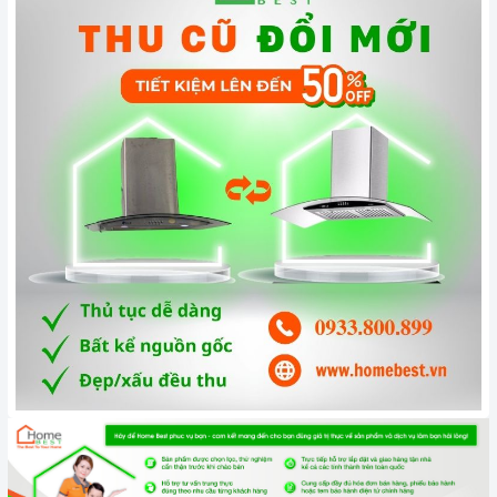
Công nghệ hiện đại
Động cơ, công suất hút mạnh mẽ lên đến 920m3/h
Máy hút mùi hoạt động dựa trên nguyên tắc của quạt thông
gió kết hợp với các màng lọc. Máy thường bao gồm các bộ
phận cơ bản như: lớp toa inox bên ngoài, hệ thống dẫn khí,
lưới lọc, quạt hút, đèn chiếu sáng, bảng điều khiển tốc độ
hút.
Hệ thống đèn chiếu sáng LED có tác dụng chiếu sáng và làm
cho công việc nấu ăn thêm thuận lợi.
Chức năng an toàn
Máy sử dụng phương pháp khử mùi bằng than hoạt tính sẽ
giúp cho không khí trong phòng bếp luôn sạch sẽ. Cách thức
này sẽ giúp máy có hiệu quả tới 100% và mùi sẽ được đẩy
hoàn toàn ra ngoài trời.
Độ ồn tối đa của máy ở mức thấp rất êm không ảnh hưởng
đến sinh hoạt gia đình bạn. Tổng điện năng tiêu thu điện của