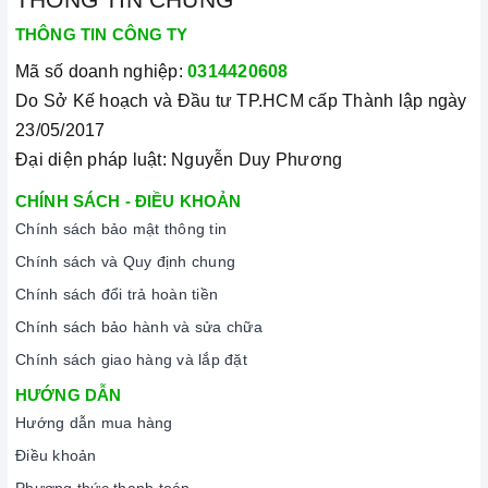
Xuất xứ
Tây Ban Nha
THÔNG TIN CÔNG TY
Mã số doanh nghiệp:
0314420608
Loại sản phẩm
Máy hút mùi đảo
Do Sở Kế hoạch và Đầu tư TP.HCM cấp Thành lập ngày
23/05/2017
Chất liệu/màu sắc
Thép ko gỉ
Đại diện pháp luật: Nguyễn Duy Phương
CHÍNH SÁCH - ĐIỀU KHOẢN
Bảo hành
3 năm
Chính sách bảo mật thông tin
Chính sách và Quy định chung
Công suất hút
920 m3/h
Chính sách đổi trả hoàn tiền
Chính sách bảo hành và sửa chữa
Chế độ khử mùi bằng
Chính sách giao hàng và lắp đặt
Có
than hoạt tính
HƯỚNG DẪN
Hướng dẫn mua hàng
Chế độ hút đẩy ra ngoài
Ko
Điều khoản
qua ống thoát
Phương thức thanh toán