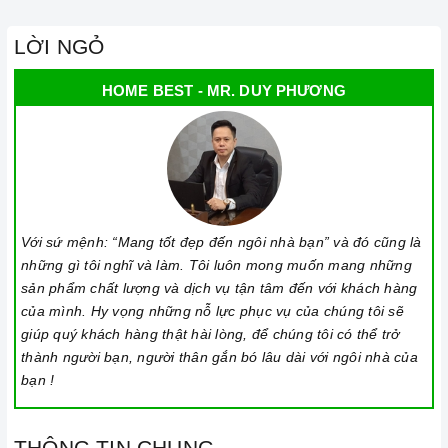
LỜI NGỎ
HOME BEST - MR. DUY PHƯƠNG
Đến với Home Best, chúng tôi tự hào cung cấp đến khách hàng
đa dạng các dòng máy hút khói TEKA nổi tiếng, cam kết về chất
lượng và nguồn gốc sản phẩm chính hãng. Chúng tôi tự tin
Với sứ mệnh: “Mang tốt đẹp đến ngôi nhà bạn” và đó cũng là
mang đến cho quý khách hàng dịch vụ chăm sóc khách hàng
những gì tôi nghĩ và làm. Tôi luôn mong muốn mang những
tận tâm và chính sách bảo hành, hậu mãi chuyên nghiệp nhất.
sản phẩm chất lượng và dịch vụ tận tâm đến với khách hàng
Xem thêm tại đây:
Home Best Care - Trung tâm bảo trì, sửa
của mình. Hy vọng những nỗ lực phục vụ của chúng tôi sẽ
chữa thiết bị nhà bếp cao cấp
giúp quý khách hàng thật hài lòng, để chúng tôi có thể trở
thành người bạn, người thân gắn bó lâu dài với ngôi nhà của
THÔNG SỐ KỸ THUẬT
bạn !
Mã sản phẩm
CC 485 ISLAND
THÔNG TIN CHUNG