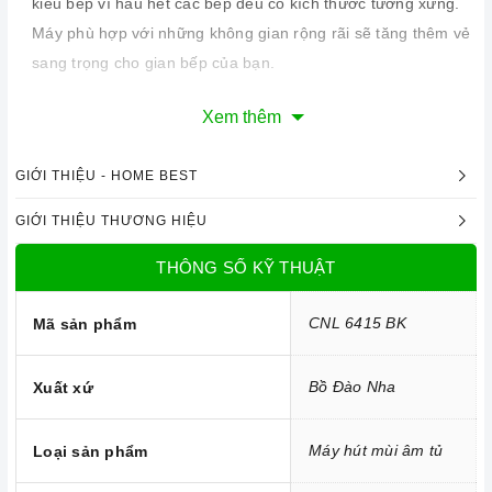
kiểu bếp vì hầu hết các bếp đều có kích thước tương xứng.
Máy phù hợp với những không gian rộng rãi sẽ tăng thêm vẻ
sang trọng cho gian bếp của bạn.
Xem thêm
GIỚI THIỆU - HOME BEST
GIỚI THIỆU THƯƠNG HIỆU
THÔNG SỐ KỸ THUẬT
CNL 6415 BK
Mã sản phẩm
Bồ Đào Nha
Xuất xứ
Máy hút mùi âm tủ
Loại sản phẩm
Công nghệ hiện đại