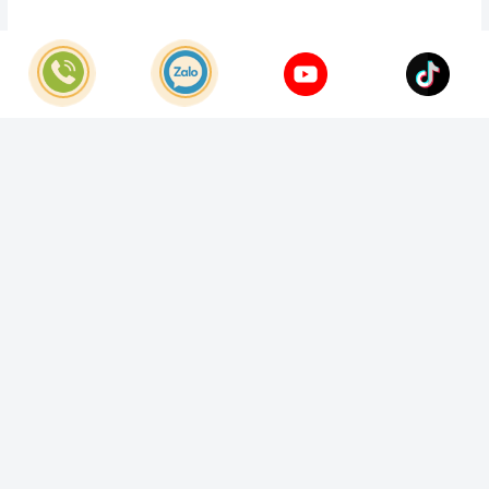
© Bản quyền thuộc về
Công Ty TNHH Home Best Việt Nam
Cung cấp bởi
Sapo