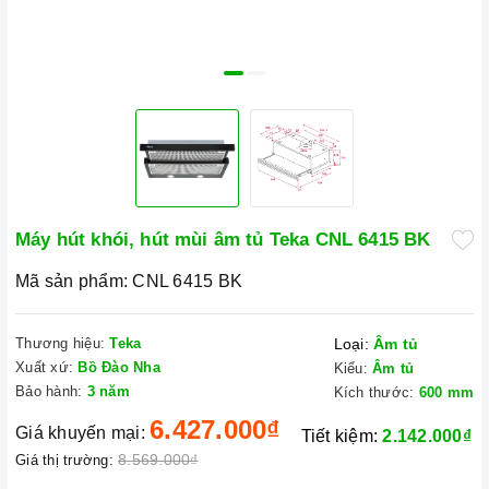
Máy hút khói, hút mùi âm tủ Teka CNL 6415 BK
Mã sản phẩm:
CNL 6415 BK
Thương hiệu:
Teka
Loại:
Âm tủ
Xuất xứ:
Bồ Đào Nha
Kiểu:
Âm tủ
Bảo hành:
3 năm
Kích thước:
600 mm
6.427.000₫
Giá khuyến mại:
Tiết kiệm:
2.142.000₫
8.569.000₫
Giá thị trường: