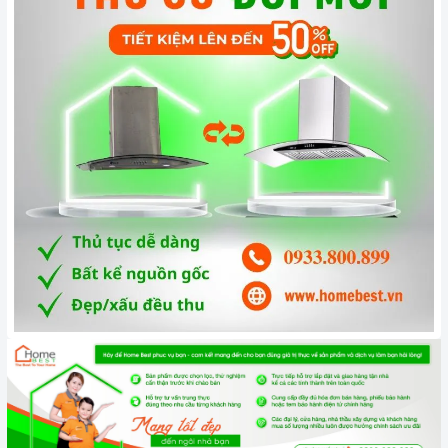
rán hoặc những món nặng mùi như giả cày thì bạn mới cần
sử dụng
máy hút mùi
ở cấp độ cao.
Tầm 2 tháng bạn nên vệ sinh lưới lọc 1 lần. Nên bảo dưỡng
máy 12 tháng 1 lần cũng là cách để máy hoạt động tốt hơn.
3. Tại sao nên chọn mua sản phẩm tại Home Best?
Cam kết hàng chính hãng:
Chúng tôi cam kết cung cấp sản
phẩm chính hãng 100%, có nguồn gốc, xuất xứ và chứng từ
rõ ràng.
Chế độ hỗ trợ bảo hành linh hoạt:
Hướng dẫn sử dụng,
lắp đặt, chế độ bảo hành chính hãng, hậu mãi chuyên
nghiệp, đảm bảo rằng quý khách sẽ có trải nghiệm tuyệt vời
và không gặp bất kỳ khó khăn nào trong quá trình sử dụng
sản phẩm.
Vận chuyển lắp đặt nhanh chóng:
Đội ngũ tư vấn viên,
nhân viên và kỹ thuật viên chuyên nghiệp, tận tâm sẽ đồng
hành cùng quý khách trong quá trình mua sắm và sử dụng