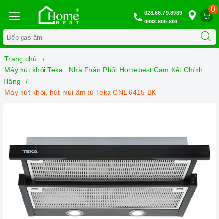
0
028.66.79.8989
0933.800.899
Trang chủ
Máy hút khói Teka | Nhà Phân Phối Homebest Cam Kết Chính
Hãng
Máy hút khói, hút mùi âm tủ Teka CNL 6415 BK