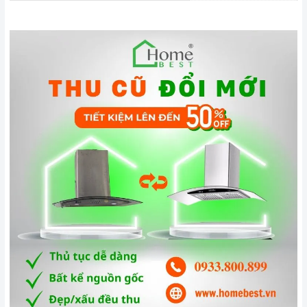
sử dụng máy hút mùi ở cấp độ cao.
Tầm 2 tháng bạn nên vệ sinh
lưới lọc
1 lần. Nên bảo dưỡng
máy 12 tháng 1 lần cũng là cách để máy hoạt động tốt hơn.
3. Tại sao nên chọn mua sản phẩm tại Home Best?
Cam kết hàng chính hãng:
Chúng tôi cam kết cung cấp sản
phẩm chính hãng 100%, có nguồn gốc, xuất xứ và chứng từ
rõ ràng.
Chế độ hỗ trợ bảo hành linh hoạt:
Hướng dẫn sử dụng,
lắp đặt, chế độ bảo hành chính hãng, hậu mãi chuyên
nghiệp, đảm bảo rằng quý khách sẽ có trải nghiệm tuyệt vời
và không gặp bất kỳ khó khăn nào trong quá trình sử dụng
sản phẩm.
Vận chuyển lắp đặt nhanh chóng:
Đội ngũ tư vấn viên,
nhân viên và kỹ thuật viên chuyên nghiệp, tận tâm sẽ đồng
hành cùng quý khách trong quá trình mua sắm và sử dụng
sản phẩm.