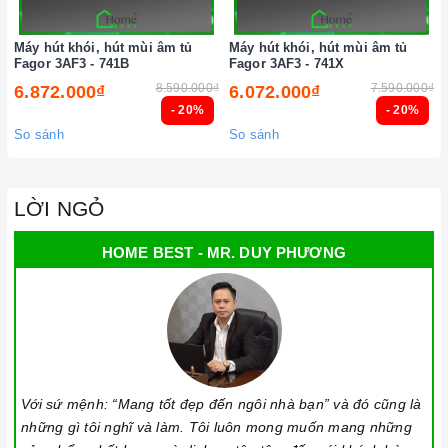
Máy hút khói, hút mùi âm tủ
Máy hút khói, hút mùi âm tủ
Fagor 3AF3 - 741B
Fagor 3AF3 - 741X
8.590.000₫
7.590.000₫
6.872.000₫
6.072.000₫
- 20%
- 20%
So sánh
So sánh
LỜI NGỎ
HOME BEST - MR. DUY PHƯƠNG
Với sứ mệnh: “Mang tốt đẹp đến ngôi nhà bạn” và đó cũng là
những gì tôi nghĩ và làm. Tôi luôn mong muốn mang những