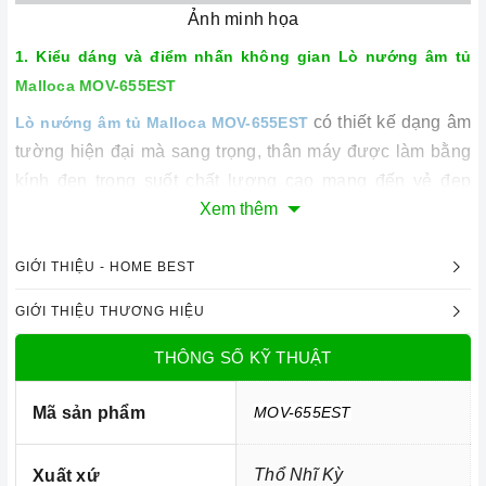
Ảnh minh họa
1. Kiểu dáng và điểm nhấn không gian
Lò nướng âm tủ
Malloca MOV-655EST
có thiết kế dạng âm
Lò nướng âm tủ Malloca MOV-655EST
tường hiện đại mà sang trọng, thân máy được làm bằng
kính đen trong suốt chất lượng cao mang đến vẻ đẹp
Xem thêm
sang trọng nhưng vẫn đảm bảo độ an toàn cho sản
phẩm.
Lò nướng
được trang bị nhiều chức năng quay
nướng thực phẩm giúp người dùng dễ dàng chế biến
GIỚI THIỆU - HOME BEST
được nhiều món ăn ngon cho cã gia đình mình cùng
GIỚI THIỆU THƯƠNG HIỆU
thưởng thức.
THÔNG SỐ KỸ THUẬT
sử dụng điều khiển
Lò nướng âm tủ Malloca MOV-655EST
cơ với ba nút vặn hiển thị rõ ràng thông số chi tiết cho
Mã sản phẩm
MOV-655EST
người sử dụng dễ dàng nhận biết mỗi khi cần sử dụng.
Đặc biệt, khoang
lò nướng âm tủ
được tráng men đảm
Thổ Nhĩ Kỳ
Xuất xứ
bảo an toàn cho sức khỏe người sử dụng cũng như dễ